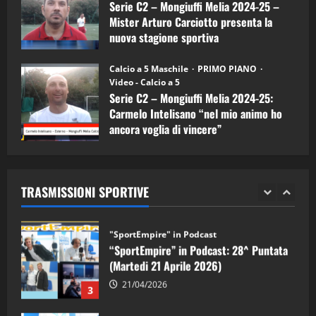
Serie C2 – Mongiuffi Melia 2024-25 –
08/04/2026
5
Mister Arturo Carciotto presenta la
nuova stagione sportiva
"SportEmpire" in Podcast
11/09/2024
“SportEmpire” in Podcast: 30^ Puntata
Calcio a 5 Maschile
PRIMO PIANO
(Martedi 05 Maggio 2026)
Video - Calcio a 5
Serie C2 – Mongiuffi Melia 2024-25:
08/05/2026
1
Carmelo Intelisano “nel mio animo ho
ancora voglia di vincere”
"SportEmpire" in Podcast
Sport News
05/09/2024
“SportEmpire” in Podcast: 29^ Puntata
(Martedi 28 Aprile 2026)
TRASMISSIONI SPORTIVE
28/04/2026
2
"SportEmpire" in Podcast
“SportEmpire” in Podcast: 28^ Puntata
(Martedi 21 Aprile 2026)
21/04/2026
3