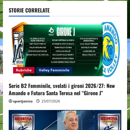
v
STORIE CORRELATE
i
g
a
t
i
Rubriche
Volley Femminile
o
Serie B2 Femminile, svelati i gironi 2026/27: New
n
Amando e Futura Santa Teresa nel “Girone J”
sportjonico
25/07/2026