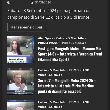
sportjonico
30/09/2024
“SportEmpire” in Podcast: 29^ Puntata
(Martedi 28 Aprile 2026)
Sabato 28 Settembre 2024 prima giornata dal
campionato di Serie C2 di calcio a 5 di fronte...
28/04/2026
2
Maggiori
Per saperne di più
informazioni
"SportEmpire" in Podcast
su
“SportEmpire” in Podcast: 28^ Puntata
Post-
Altri Sport
Calcio a 5 Maschile
gara
(Martedi 21 Aprile 2026)
PRIMO PIANO
Video - Calcio a 5
Mongiuffi
Melia
Post-gara Mongiuffi Melia – Mamma Mia
21/04/2026
–
3
Sport (4-6) – Intervista a Veronica Freni
Mamma
Mia
(Mamma Mia Sport)
Sport
"SportEmpire" in Podcast
Sport News
(4-
30/09/2024
6)
“SportEmpire” in Podcast: 27^ Puntata
Calcio a 5 Maschile
PRIMO PIANO
–
(Martedi 14 Aprile 2026)
Video - Calcio a 5
Intervista
a
SerieC2 – Mongiuffi Melia 2024-25 –
15/04/2026
mister
4
Intervista al laterale Mirko Merlino
Arturo
Carciotto
punta di diamante rossoblù
(Mongiuffi
Melia)
"SportEmpire" in Podcast
26/09/2024
“SportEmpire” in Podcast: 26^ Puntata
Calcio a 5 Maschile
PRIMO PIANO
(Martedi 07 Aprile 2026)
Video - Calcio a 5