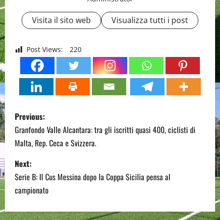
Visita il sito web
Visualizza tutti i post
Post Views:
220
P
Previous:
o
Granfondo Valle Alcantara: tra gli iscritti quasi 400, ciclisti di
Malta, Rep. Ceca e Svizzera.
s
Next:
t
Serie B: Il Cus Messina dopo la Coppa Sicilia pensa al
n
campionato
a