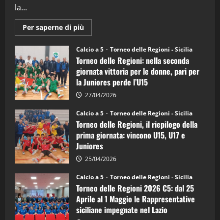
la...
Maggiori
Per saperne di più
informazioni
su
Torneo
Calcio a 5
Torneo delle Regioni - Sicilia
delle
Torneo delle Regioni: nella seconda
Regioni
di
giornata vittoria per le donne, pari per
calcio
la Juniores perde l’U15
a
5:
la
27/04/2026
Sicilia
Juniores
Calcio a 5
Torneo delle Regioni - Sicilia
è
Torneo delle Regioni, il riepilogo della
vicecampione
d’Italia
prima giornata: vincono U15, U17 e
Juniores
25/04/2026
Calcio a 5
Torneo delle Regioni - Sicilia
Torneo delle Regioni 2026 C5: dal 25
Aprile al 1 Maggio le Rappresentative
siciliane impegnate nel Lazio