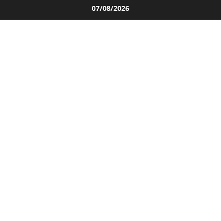
Salta
07/08/2026
al
contenuto