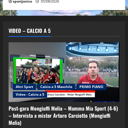
sportjonico
05/08/2026
VIDEO – CALCIO A 5
Altri Sport
Calcio a 5 Maschile
PRIMO PIANO
Video - Calcio a 5
Post-gara Mongiuffi Melia – Mamma Mia Sport (4-6)
– Intervista a mister Arturo Carciotto (Mongiuffi
Melia)
"SportEmpire" in Podcast
Sport News