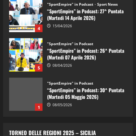
"SportEmpire" in Podcast
Sport News
“SportEmpire” in Podcast: 27^ Puntata
(Martedi 14 Aprile 2026)
15/04/2026
4
"SportEmpire" in Podcast
“SportEmpire” in Podcast: 26^ Puntata
(Martedi 07 Aprile 2026)
08/04/2026
5
"SportEmpire" in Podcast
“SportEmpire” in Podcast: 30^ Puntata
(Martedi 05 Maggio 2026)
08/05/2026
1
"SportEmpire" in Podcast
Sport News
“SportEmpire” in Podcast: 29^ Puntata
TORNEO DELLE REGIONI 2025 – SICILIA
(Martedi 28 Aprile 2026)