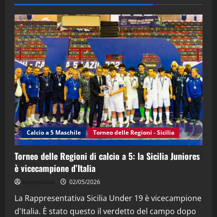
28/04/2026
2
"SportEmpire" in Podcast
“SportEmpire” in Podcast: 28^ Puntata
(Martedi 21 Aprile 2026)
21/04/2026
3
"SportEmpire" in Podcast
Sport News
“SportEmpire” in Podcast: 27^ Puntata
(Martedi 14 Aprile 2026)
Calcio a 5 Maschile
Torneo delle Regioni - Sicilia
15/04/2026
4
Torneo delle Regioni di calcio a 5: la Sicilia Juniores
è vicecampione d’Italia
"SportEmpire" in Podcast
“SportEmpire” in Podcast: 26^ Puntata
sportjonico
02/05/2026
(Martedi 07 Aprile 2026)
La Rappresentativa Sicilia Under 19 è vicecampione
08/04/2026
5
d'Italia. È stato questo il verdetto del campo dopo