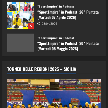
“SportEmpire” in Podcast: 26^ Puntata
(Martedi 07 Aprile 2026)
08/04/2026
5
"SportEmpire" in Podcast
“SportEmpire” in Podcast: 30^ Puntata
(Martedi 05 Maggio 2026)
08/05/2026
1
"SportEmpire" in Podcast
Sport News
“SportEmpire” in Podcast: 29^ Puntata
TORNEO DELLE REGIONI 2025 – SICILIA
(Martedi 28 Aprile 2026)
28/04/2026
2
"SportEmpire" in Podcast
“SportEmpire” in Podcast: 28^ Puntata
(Martedi 21 Aprile 2026)