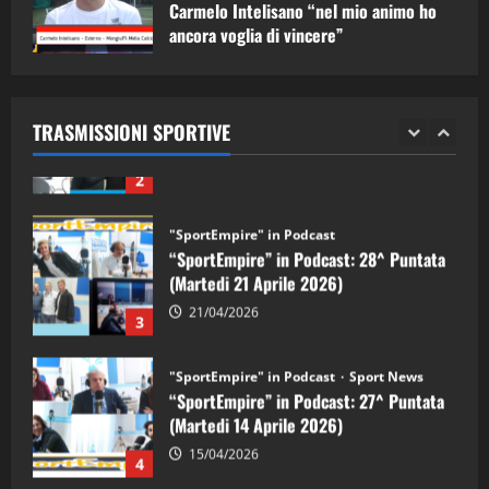
Carmelo Intelisano “nel mio animo ho
ancora voglia di vincere”
"SportEmpire" in Podcast
Sport News
05/09/2024
“SportEmpire” in Podcast: 29^ Puntata
(Martedi 28 Aprile 2026)
TRASMISSIONI SPORTIVE
28/04/2026
2
"SportEmpire" in Podcast
“SportEmpire” in Podcast: 28^ Puntata
(Martedi 21 Aprile 2026)
21/04/2026
3
"SportEmpire" in Podcast
Sport News
“SportEmpire” in Podcast: 27^ Puntata
(Martedi 14 Aprile 2026)
15/04/2026
4
"SportEmpire" in Podcast