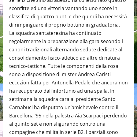
serie D che sino ad adesso ha collezionato quattro
sconfitte ed una vittoria vantando uno score in
classifica di quattro punti e che quindi ha necessità
di rimpinguare il proprio bottino in graduatoria.
La squadra santateresina ha continuato
regolarmente la preparazione alla gara secondo i
canoni tradizionali alternando sedute dedicate al
consolidamento fisico-atletico ad altre di natura
tecnico-tattiche. Tutte le componenti della rosa
sono a disposizione di mister Andrea Caristi
eccezion fatta per Antonella Pedale che ancora non
ha recuperato dall’infortunio ad una spalla. In
settimana la squadra cara al presidente Santo
Carnabuci ha disputato un’amichevole contro il
Barcellona ’95 nella palestra Aia Scarpaci perdendo
al quinto set e non sfigurando contro una
compagine che milita in serie B2. I parziali sono