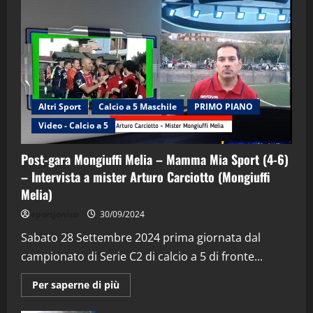
Altri Sport
Calcio a 5 Maschile
PRIMO PIANO
Video - Calcio a 5
Post-gara Mongiuffi Melia – Mamma Mia Sport (4-6)
– Intervista a mister Arturo Carciotto (Mongiuffi
Melia)
"SportEmpire" in Podcast
Sport News
sportjonico
30/09/2024
“SportEmpire” in Podcast: 29^ Puntata
(Martedi 28 Aprile 2026)
Sabato 28 Settembre 2024 prima giornata dal
campionato di Serie C2 di calcio a 5 di fronte...
28/04/2026
2
Maggiori
Per saperne di più
informazioni
"SportEmpire" in Podcast
su