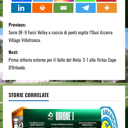
P
Previous:
o
Serie DF: Il Furci Volley a caccia di punti ospita l’Oasi Azzurra
Village Villafranca.
s
Next:
t
Prima vittoria esterna per il Valle del Mela: 2-1 alla Virtus Capo
n
D’Orlando.
a
v
STORIE CORRELATE
i
g