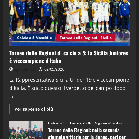
21/04/2026
3
"SportEmpire" in Podcast
Sport News
“SportEmpire” in Podcast: 27^ Puntata
(Martedi 14 Aprile 2026)
Calcio a 5 Maschile
Torneo delle Regioni - Sicilia
15/04/2026
4
Torneo delle Regioni di calcio a 5: la Sicilia Juniores
è vicecampione d’Italia
"SportEmpire" in Podcast
“SportEmpire” in Podcast: 26^ Puntata
sportjonico
02/05/2026
(Martedi 07 Aprile 2026)
La Rappresentativa Sicilia Under 19 è vicecampione
08/04/2026
5
d'Italia. È stato questo il verdetto del campo dopo
la...
Maggiori
Per saperne di più
informazioni
su
Torneo
Calcio a 5
Torneo delle Regioni - Sicilia
delle
Torneo delle Regioni: nella seconda
Regioni
di
giornata vittoria per le donne, pari per