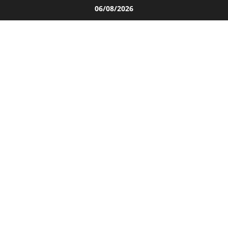
Salta
06/08/2026
al
contenuto