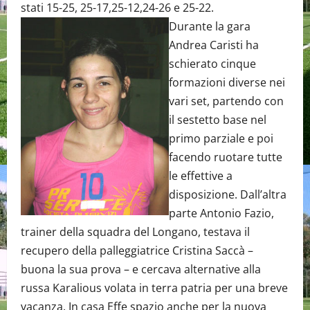
stati 15-25, 25-17,25-12,24-26 e 25-22.
Durante la gara
Andrea Caristi ha
schierato cinque
formazioni diverse nei
vari set, partendo con
il sestetto base nel
primo parziale e poi
facendo ruotare tutte
le effettive a
disposizione. Dall’altra
parte Antonio Fazio,
trainer della squadra del Longano, testava il
recupero della palleggiatrice Cristina Saccà –
buona la sua prova – e cercava alternative alla
russa Karalious volata in terra patria per una breve
vacanza. In casa Effe spazio anche per la nuova