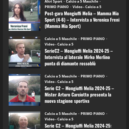
“SportEmpire” in Podcast: 28^ Puntata
Post-
Altri Sport
Calcio a 5 Maschile
gara
(Martedi 21 Aprile 2026)
PRIMO PIANO
Video - Calcio a 5
Mongiuffi
Melia
Post-gara Mongiuffi Melia – Mamma Mia
21/04/2026
–
3
Sport (4-6) – Intervista a Veronica Freni
Mamma
Mia
(Mamma Mia Sport)
Sport
"SportEmpire" in Podcast
Sport News
(4-
30/09/2024
6)
“SportEmpire” in Podcast: 27^ Puntata
Calcio a 5 Maschile
PRIMO PIANO
–
(Martedi 14 Aprile 2026)
Video - Calcio a 5
Intervista
a
SerieC2 – Mongiuffi Melia 2024-25 –
15/04/2026
mister
4
Intervista al laterale Mirko Merlino
Arturo
Carciotto
punta di diamante rossoblù
(Mongiuffi
Melia)
"SportEmpire" in Podcast
26/09/2024
“SportEmpire” in Podcast: 26^ Puntata
Calcio a 5 Maschile
PRIMO PIANO
(Martedi 07 Aprile 2026)
Video - Calcio a 5
Serie C2 – Mongiuffi Melia 2024-25 –
08/04/2026
5
Mister Arturo Carciotto presenta la
nuova stagione sportiva
"SportEmpire" in Podcast
11/09/2024
“SportEmpire” in Podcast: 30^ Puntata
Calcio a 5 Maschile
PRIMO PIANO
(Martedi 05 Maggio 2026)
Video - Calcio a 5
Serie C2 – Mongiuffi Melia 2024-25:
08/05/2026
1