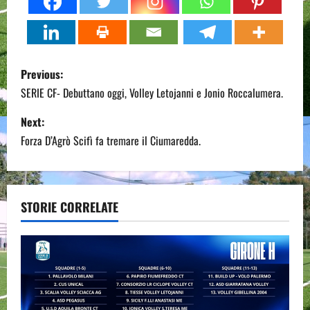
P
Previous:
o
SERIE CF- Debuttano oggi, Volley Letojanni e Jonio Roccalumera.
s
Next:
Forza D’Agrò Scifì fa tremare il Ciumaredda.
t
n
a
STORIE CORRELATE
v
i
g