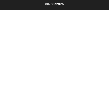
Salta
08/08/2026
al
contenuto