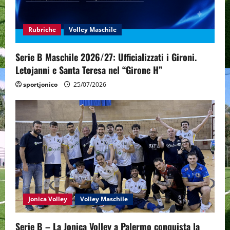
a
t
Rubriche
Volley Maschile
i
Serie B Maschile 2026/27: Ufficializzati i Gironi.
Letojanni e Santa Teresa nel “Girone H”
o
sportjonico
25/07/2026
n
Jonica Volley
Volley Maschile
Serie B – La Jonica Volley a Palermo conquista la