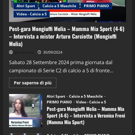
Altri Sport
Calcio a 5 Maschile
PRIMO PIANO
Video - Calcio a 5
Post-gara Mongiuffi Melia – Mamma Mia Sport (4-6)
– Intervista a mister Arturo Carciotto (Mongiuffi
Melia)
"SportEmpire" in Podcast
Sport News
sportjonico
30/09/2024
“SportEmpire” in Podcast: 29^ Puntata
(Martedi 28 Aprile 2026)
Sabato 28 Settembre 2024 prima giornata dal
campionato di Serie C2 di calcio a 5 di fronte...
28/04/2026
2
Maggiori
Per saperne di più
informazioni
"SportEmpire" in Podcast
su
“SportEmpire” in Podcast: 28^ Puntata
Post-
Altri Sport
Calcio a 5 Maschile
gara
(Martedi 21 Aprile 2026)
PRIMO PIANO
Video - Calcio a 5
Mongiuffi
Melia
Post-gara Mongiuffi Melia – Mamma Mia
21/04/2026
–
3
Sport (4-6) – Intervista a Veronica Freni
Mamma
Mia
(Mamma Mia Sport)
Sport
"SportEmpire" in Podcast
Sport News
(4-
30/09/2024
6)
“SportEmpire” in Podcast: 27^ Puntata