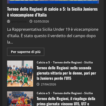
15/04/2026
4
Torneo delle Regioni di calcio a 5: la Sicilia Juniores
è vicecampione d’Italia
"SportEmpire" in Podcast
“SportEmpire” in Podcast: 26^ Puntata
sportjonico
02/05/2026
(Martedi 07 Aprile 2026)
La Rappresentativa Sicilia Under 19 è vicecampione
08/04/2026
5
d'Italia. È stato questo il verdetto del campo dopo
la...
Maggiori
Per saperne di più
informazioni
su
Torneo
Calcio a 5
Torneo delle Regioni - Sicilia
delle
Torneo delle Regioni: nella seconda
Regioni
di
giornata vittoria per le donne, pari per
calcio
la Juniores perde l’U15
a
5:
la
27/04/2026
Sicilia
Juniores
Calcio a 5
Torneo delle Regioni - Sicilia
è
Torneo delle Regioni, il riepilogo della
vicecampione
d’Italia
prima giornata: vincono U15, U17 e