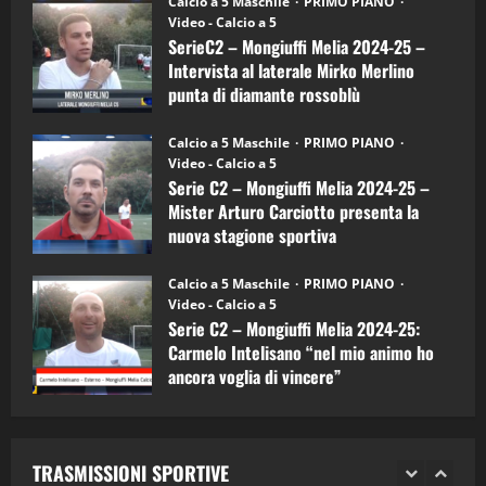
Calcio a 5 Maschile
PRIMO PIANO
–
(Martedi 14 Aprile 2026)
Video - Calcio a 5
Intervista
a
SerieC2 – Mongiuffi Melia 2024-25 –
15/04/2026
mister
4
Intervista al laterale Mirko Merlino
Arturo
Carciotto
punta di diamante rossoblù
(Mongiuffi
Melia)
"SportEmpire" in Podcast
26/09/2024
“SportEmpire” in Podcast: 26^ Puntata
Calcio a 5 Maschile
PRIMO PIANO
(Martedi 07 Aprile 2026)
Video - Calcio a 5
Serie C2 – Mongiuffi Melia 2024-25 –
08/04/2026
5
Mister Arturo Carciotto presenta la
nuova stagione sportiva
"SportEmpire" in Podcast
11/09/2024
“SportEmpire” in Podcast: 30^ Puntata
Calcio a 5 Maschile
PRIMO PIANO
(Martedi 05 Maggio 2026)
Video - Calcio a 5
Serie C2 – Mongiuffi Melia 2024-25:
08/05/2026
1
Carmelo Intelisano “nel mio animo ho
ancora voglia di vincere”
"SportEmpire" in Podcast
Sport News
05/09/2024
“SportEmpire” in Podcast: 29^ Puntata
(Martedi 28 Aprile 2026)
TRASMISSIONI SPORTIVE
28/04/2026
2