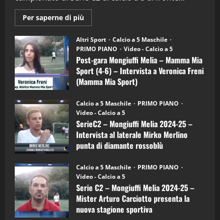
2
Maggiori
Per saperne di più
informazioni
"SportEmpire" in Podcast
su
“SportEmpire” in Podcast: 28^ Puntata
Post-
Altri Sport
Calcio a 5 Maschile
gara
(Martedi 21 Aprile 2026)
PRIMO PIANO
Video - Calcio a 5
Mongiuffi
Melia
Post-gara Mongiuffi Melia – Mamma Mia
21/04/2026
–
3
Sport (4-6) – Intervista a Veronica Freni
Mamma
Mia
(Mamma Mia Sport)
Sport
"SportEmpire" in Podcast
Sport News
(4-
30/09/2024
6)
“SportEmpire” in Podcast: 27^ Puntata
Calcio a 5 Maschile
PRIMO PIANO
–
(Martedi 14 Aprile 2026)
Video - Calcio a 5
Intervista
a
SerieC2 – Mongiuffi Melia 2024-25 –
15/04/2026
mister
4
Intervista al laterale Mirko Merlino
Arturo
Carciotto
punta di diamante rossoblù
(Mongiuffi
Melia)
"SportEmpire" in Podcast
26/09/2024
“SportEmpire” in Podcast: 26^ Puntata
Calcio a 5 Maschile
PRIMO PIANO
(Martedi 07 Aprile 2026)
Video - Calcio a 5
Serie C2 – Mongiuffi Melia 2024-25 –
08/04/2026
5
Mister Arturo Carciotto presenta la
nuova stagione sportiva
"SportEmpire" in Podcast