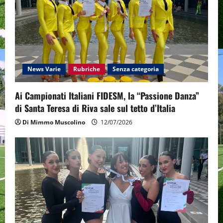
News Varie
Rubriche
Senza categoria
Ai Campionati Italiani FIDESM, la “Passione Danza”
di Santa Teresa di Riva sale sul tetto d’Italia
Di Mimmo Muscolino
12/07/2026