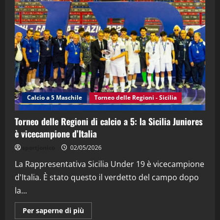
"SportEmpire" in Podcast
“SportEmpire” in Podcast: 28^ Puntata
(Martedi 21 Aprile 2026)
21/04/2026
3
"SportEmpire" in Podcast
Sport News
“SportEmpire” in Podcast: 27^ Puntata
(Martedi 14 Aprile 2026)
Calcio a 5 Maschile
Torneo delle Regioni - Sicilia
15/04/2026
4
Torneo delle Regioni di calcio a 5: la Sicilia Juniores
è vicecampione d’Italia
"SportEmpire" in Podcast
“SportEmpire” in Podcast: 26^ Puntata
sportjonico
02/05/2026
(Martedi 07 Aprile 2026)
La Rappresentativa Sicilia Under 19 è vicecampione
08/04/2026
5
d'Italia. È stato questo il verdetto del campo dopo
la...
Maggiori
Per saperne di più
informazioni