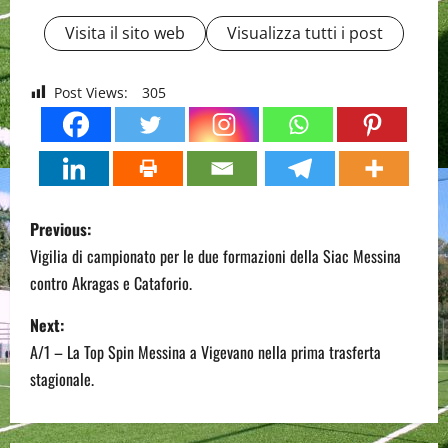
Visita il sito web
Visualizza tutti i post
Post Views:
305
P
Previous:
o
Vigilia di campionato per le due formazioni della Siac Messina
contro Akragas e Cataforio.
s
Next:
t
A/1 – La Top Spin Messina a Vigevano nella prima trasferta
n
stagionale.
a