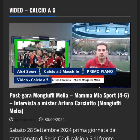
VIDEO – CALCIO A 5
Altri Sport
Calcio a 5 Maschile
PRIMO PIANO
Video - Calcio a 5
Post-gara Mongiuffi Melia – Mamma Mia Sport (4-6)
– Intervista a mister Arturo Carciotto (Mongiuffi
Melia)
"SportEmpire" in Podcast
Sport News
sportjonico
30/09/2024
“SportEmpire” in Podcast: 29^ Puntata
(Martedi 28 Aprile 2026)
Sabato 28 Settembre 2024 prima giornata dal
campionato di Serie C2 di calcio a 5 di fronte...
28/04/2026