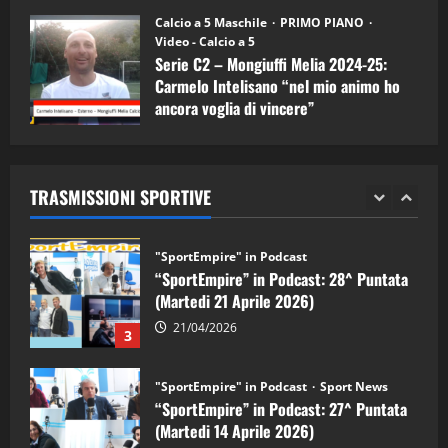
11/09/2024
“SportEmpire” in Podcast: 30^ Puntata
Calcio a 5 Maschile
PRIMO PIANO
(Martedi 05 Maggio 2026)
Video - Calcio a 5
Serie C2 – Mongiuffi Melia 2024-25:
08/05/2026
1
Carmelo Intelisano “nel mio animo ho
ancora voglia di vincere”
"SportEmpire" in Podcast
Sport News
05/09/2024
“SportEmpire” in Podcast: 29^ Puntata
(Martedi 28 Aprile 2026)
TRASMISSIONI SPORTIVE
28/04/2026
2
"SportEmpire" in Podcast
“SportEmpire” in Podcast: 28^ Puntata
(Martedi 21 Aprile 2026)
21/04/2026
3
"SportEmpire" in Podcast
Sport News
“SportEmpire” in Podcast: 27^ Puntata
(Martedi 14 Aprile 2026)