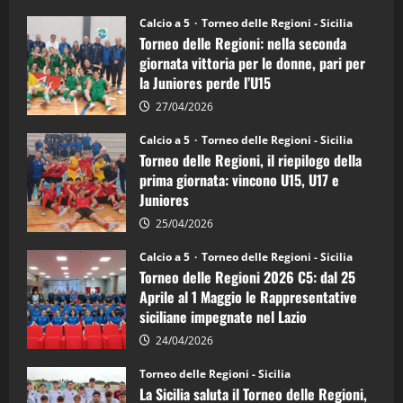
su
Torneo
Calcio a 5
Torneo delle Regioni - Sicilia
delle
Torneo delle Regioni: nella seconda
Regioni
di
giornata vittoria per le donne, pari per
calcio
la Juniores perde l’U15
a
5:
la
27/04/2026
Sicilia
Juniores
Calcio a 5
Torneo delle Regioni - Sicilia
è
Torneo delle Regioni, il riepilogo della
vicecampione
d’Italia
prima giornata: vincono U15, U17 e
Juniores
25/04/2026
Calcio a 5
Torneo delle Regioni - Sicilia
Torneo delle Regioni 2026 C5: dal 25
Aprile al 1 Maggio le Rappresentative
siciliane impegnate nel Lazio
24/04/2026
Torneo delle Regioni - Sicilia
La Sicilia saluta il Torneo delle Regioni,