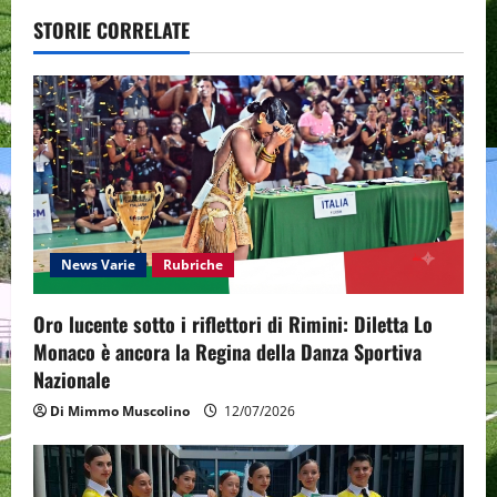
v
STORIE CORRELATE
i
g
a
t
i
News Varie
Rubriche
o
Oro lucente sotto i riflettori di Rimini: Diletta Lo
n
Monaco è ancora la Regina della Danza Sportiva
Nazionale
Di Mimmo Muscolino
12/07/2026