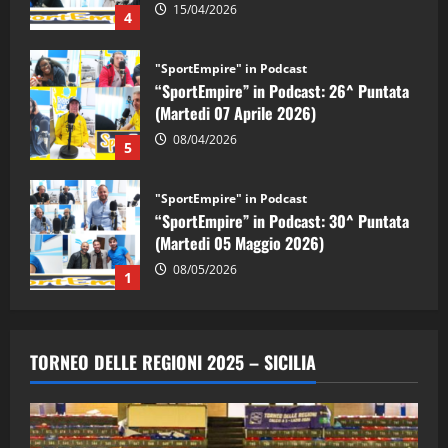
15/04/2026
4
"SportEmpire" in Podcast
“SportEmpire” in Podcast: 26^ Puntata
(Martedi 07 Aprile 2026)
08/04/2026
5
"SportEmpire" in Podcast
“SportEmpire” in Podcast: 30^ Puntata
(Martedi 05 Maggio 2026)
08/05/2026
1
"SportEmpire" in Podcast
Sport News
“SportEmpire” in Podcast: 29^ Puntata
TORNEO DELLE REGIONI 2025 – SICILIA
(Martedi 28 Aprile 2026)
28/04/2026
2