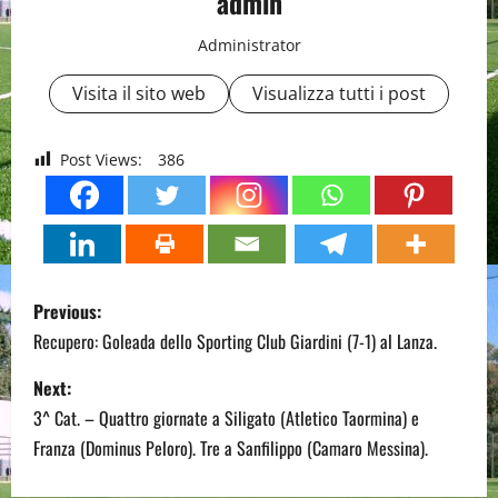
admin
Administrator
Visita il sito web
Visualizza tutti i post
Post Views:
386
P
Previous:
o
Recupero: Goleada dello Sporting Club Giardini (7-1) al Lanza.
s
Next:
3^ Cat. – Quattro giornate a Siligato (Atletico Taormina) e
t
Franza (Dominus Peloro). Tre a Sanfilippo (Camaro Messina).
n