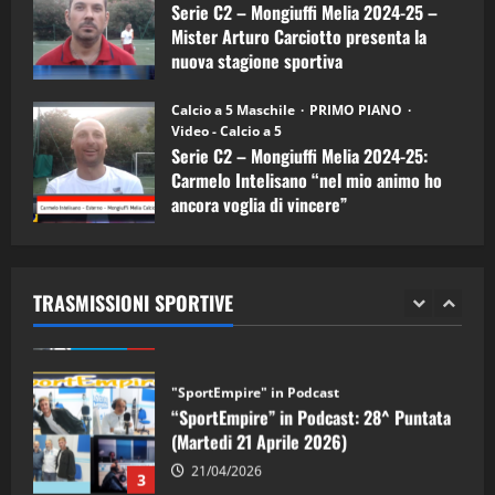
Serie C2 – Mongiuffi Melia 2024-25 –
08/04/2026
5
Mister Arturo Carciotto presenta la
nuova stagione sportiva
"SportEmpire" in Podcast
11/09/2024
“SportEmpire” in Podcast: 30^ Puntata
Calcio a 5 Maschile
PRIMO PIANO
(Martedi 05 Maggio 2026)
Video - Calcio a 5
Serie C2 – Mongiuffi Melia 2024-25:
08/05/2026
1
Carmelo Intelisano “nel mio animo ho
ancora voglia di vincere”
"SportEmpire" in Podcast
Sport News
05/09/2024
“SportEmpire” in Podcast: 29^ Puntata
(Martedi 28 Aprile 2026)
TRASMISSIONI SPORTIVE
28/04/2026
2
"SportEmpire" in Podcast
“SportEmpire” in Podcast: 28^ Puntata
(Martedi 21 Aprile 2026)
21/04/2026
3