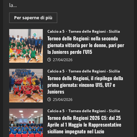
la...
Maggiori
Per saperne di più
informazioni
su
Torneo
Calcio a 5
Torneo delle Regioni - Sicilia
delle
Torneo delle Regioni: nella seconda
Regioni
di
giornata vittoria per le donne, pari per
calcio
la Juniores perde l’U15
a
5:
la
27/04/2026
Sicilia
Juniores
Calcio a 5
Torneo delle Regioni - Sicilia
è
Torneo delle Regioni, il riepilogo della
vicecampione
d’Italia
prima giornata: vincono U15, U17 e
Juniores
25/04/2026
Calcio a 5
Torneo delle Regioni - Sicilia
Torneo delle Regioni 2026 C5: dal 25
Aprile al 1 Maggio le Rappresentative
siciliane impegnate nel Lazio