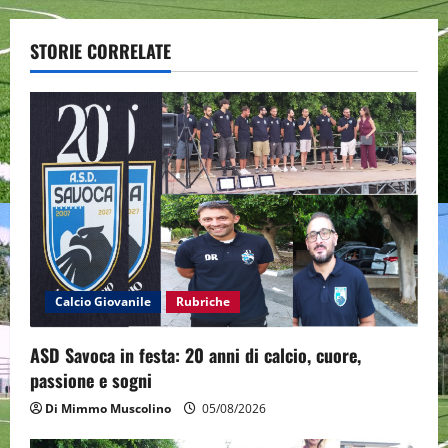
a
STORIE CORRELATE
v
i
g
a
t
i
Calcio Giovanile
Rubriche
o
ASD Savoca in festa: 20 anni di calcio, cuore,
n
passione e sogni
Di Mimmo Muscolino
05/08/2026