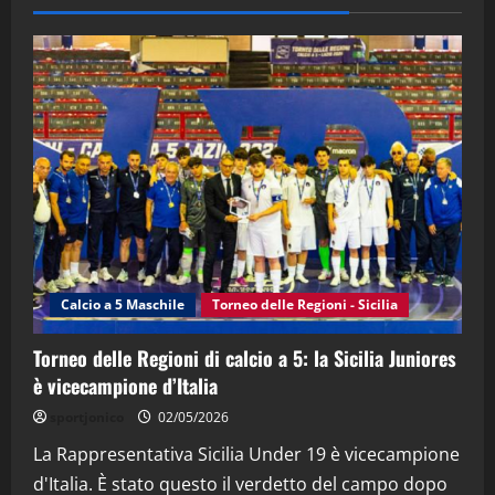
(Martedi 28 Aprile 2026)
28/04/2026
2
"SportEmpire" in Podcast
“SportEmpire” in Podcast: 28^ Puntata
(Martedi 21 Aprile 2026)
21/04/2026
3
"SportEmpire" in Podcast
Sport News
“SportEmpire” in Podcast: 27^ Puntata
(Martedi 14 Aprile 2026)
Calcio a 5 Maschile
Torneo delle Regioni - Sicilia
15/04/2026
4
Torneo delle Regioni di calcio a 5: la Sicilia Juniores
è vicecampione d’Italia
"SportEmpire" in Podcast
“SportEmpire” in Podcast: 26^ Puntata
sportjonico
02/05/2026
(Martedi 07 Aprile 2026)
La Rappresentativa Sicilia Under 19 è vicecampione
08/04/2026
5
d'Italia. È stato questo il verdetto del campo dopo