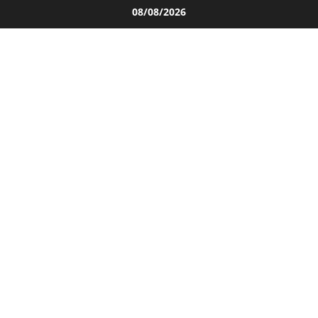
Salta
08/08/2026
al
contenuto