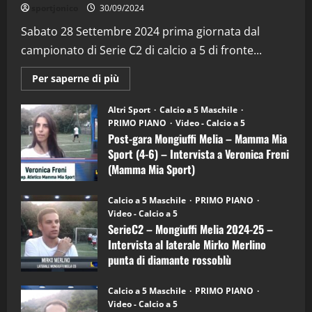
"SportEmpire" in Podcast
Sport News
sportjonico
30/09/2024
“SportEmpire” in Podcast: 29^ Puntata
(Martedi 28 Aprile 2026)
Sabato 28 Settembre 2024 prima giornata dal
campionato di Serie C2 di calcio a 5 di fronte...
28/04/2026
2
Maggiori
Per saperne di più
informazioni
"SportEmpire" in Podcast
su
“SportEmpire” in Podcast: 28^ Puntata
Post-
Altri Sport
Calcio a 5 Maschile
gara
(Martedi 21 Aprile 2026)
PRIMO PIANO
Video - Calcio a 5
Mongiuffi
Melia
Post-gara Mongiuffi Melia – Mamma Mia
21/04/2026
–
3
Sport (4-6) – Intervista a Veronica Freni
Mamma
Mia
(Mamma Mia Sport)
Sport
"SportEmpire" in Podcast
Sport News
(4-
30/09/2024
6)
“SportEmpire” in Podcast: 27^ Puntata
Calcio a 5 Maschile
PRIMO PIANO
–
(Martedi 14 Aprile 2026)
Video - Calcio a 5
Intervista
a
SerieC2 – Mongiuffi Melia 2024-25 –
15/04/2026
mister
4
Intervista al laterale Mirko Merlino
Arturo
Carciotto
punta di diamante rossoblù
(Mongiuffi
Melia)
"SportEmpire" in Podcast
26/09/2024
“SportEmpire” in Podcast: 26^ Puntata
Calcio a 5 Maschile
PRIMO PIANO
(Martedi 07 Aprile 2026)
Video - Calcio a 5