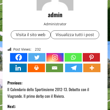
admin
Administrator
Visita il sito web
Visualizza tutti i post
Post Views:
232
P
Previous:
o
Il Calendario dello Sportinsieme 2012-13. Debutto con il
Viagrande. Il primo derby con il Riviera.
s
Next: