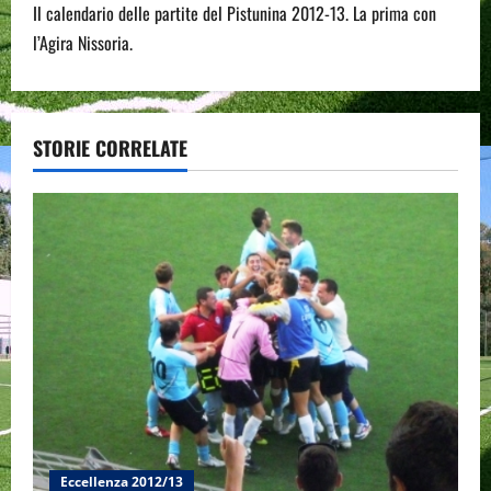
t
Il calendario delle partite del Pistunina 2012-13. La prima con
n
l’Agira Nissoria.
a
v
STORIE CORRELATE
i
g
a
t
i
o
n
Eccellenza 2012/13