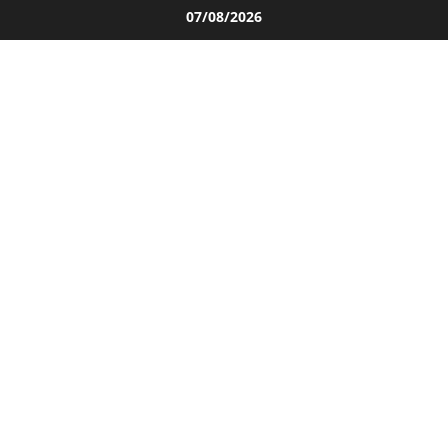
Salta
07/08/2026
al
contenuto