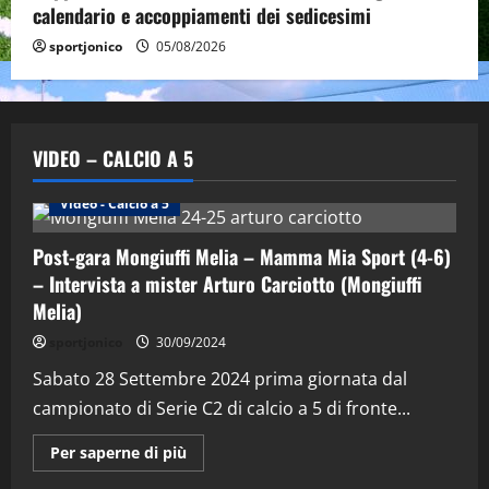
calendario e accoppiamenti dei sedicesimi
sportjonico
05/08/2026
VIDEO – CALCIO A 5
Altri Sport
Calcio a 5 Maschile
PRIMO PIANO
Video - Calcio a 5
Post-gara Mongiuffi Melia – Mamma Mia Sport (4-6)
– Intervista a mister Arturo Carciotto (Mongiuffi
Melia)
"SportEmpire" in Podcast
Sport News
sportjonico
30/09/2024
“SportEmpire” in Podcast: 29^ Puntata
(Martedi 28 Aprile 2026)
Sabato 28 Settembre 2024 prima giornata dal
campionato di Serie C2 di calcio a 5 di fronte...
28/04/2026
2
Maggiori
Per saperne di più
informazioni
"SportEmpire" in Podcast
su