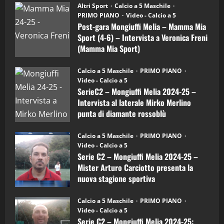
“SportEmpire” in Podcast: 28^ Puntata
Post-
Altri Sport
Calcio a 5 Maschile
gara
(Martedi 21 Aprile 2026)
PRIMO PIANO
Video - Calcio a 5
Mongiuffi
Melia
Post-gara Mongiuffi Melia – Mamma Mia
21/04/2026
–
3
Sport (4-6) – Intervista a Veronica Freni
Mamma
Mia
(Mamma Mia Sport)
Sport
"SportEmpire" in Podcast
Sport News
(4-
30/09/2024
6)
“SportEmpire” in Podcast: 27^ Puntata
Calcio a 5 Maschile
PRIMO PIANO
–
(Martedi 14 Aprile 2026)
Video - Calcio a 5
Intervista
a
SerieC2 – Mongiuffi Melia 2024-25 –
15/04/2026
mister
4
Intervista al laterale Mirko Merlino
Arturo
Carciotto
punta di diamante rossoblù
(Mongiuffi
Melia)
"SportEmpire" in Podcast
26/09/2024
“SportEmpire” in Podcast: 26^ Puntata
Calcio a 5 Maschile
PRIMO PIANO
(Martedi 07 Aprile 2026)
Video - Calcio a 5
Serie C2 – Mongiuffi Melia 2024-25 –
08/04/2026
5
Mister Arturo Carciotto presenta la
nuova stagione sportiva
"SportEmpire" in Podcast
11/09/2024
“SportEmpire” in Podcast: 30^ Puntata
Calcio a 5 Maschile
PRIMO PIANO
(Martedi 05 Maggio 2026)
Video - Calcio a 5
Serie C2 – Mongiuffi Melia 2024-25:
08/05/2026