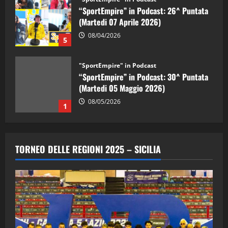
“SportEmpire” in Podcast: 26^ Puntata
(Martedi 07 Aprile 2026)
08/04/2026
5
"SportEmpire" in Podcast
“SportEmpire” in Podcast: 30^ Puntata
(Martedi 05 Maggio 2026)
08/05/2026
1
"SportEmpire" in Podcast
Sport News
“SportEmpire” in Podcast: 29^ Puntata
TORNEO DELLE REGIONI 2025 – SICILIA
(Martedi 28 Aprile 2026)
28/04/2026
2
"SportEmpire" in Podcast
“SportEmpire” in Podcast: 28^ Puntata
(Martedi 21 Aprile 2026)