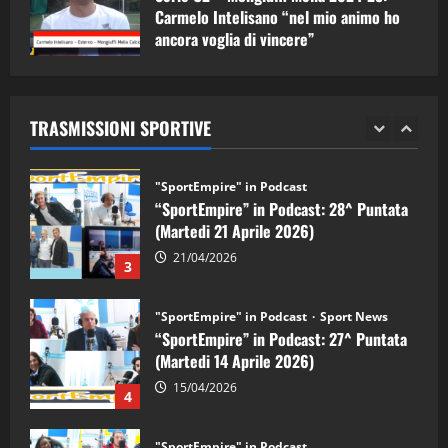
1
Carmelo Intelisano “nel mio animo ho
ancora voglia di vincere”
"SportEmpire" in Podcast
Sport News
05/09/2024
“SportEmpire” in Podcast: 29^ Puntata
(Martedi 28 Aprile 2026)
TRASMISSIONI SPORTIVE
28/04/2026
2
"SportEmpire" in Podcast
“SportEmpire” in Podcast: 28^ Puntata
(Martedi 21 Aprile 2026)
21/04/2026
3
"SportEmpire" in Podcast
Sport News
“SportEmpire” in Podcast: 27^ Puntata
(Martedi 14 Aprile 2026)
15/04/2026
4
"SportEmpire" in Podcast