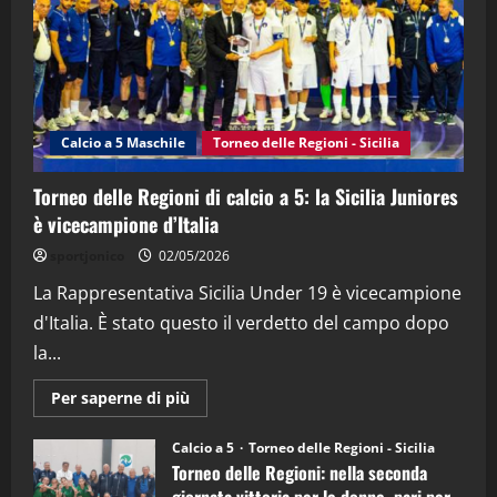
21/04/2026
3
"SportEmpire" in Podcast
Sport News
“SportEmpire” in Podcast: 27^ Puntata
(Martedi 14 Aprile 2026)
Calcio a 5 Maschile
Torneo delle Regioni - Sicilia
15/04/2026
4
Torneo delle Regioni di calcio a 5: la Sicilia Juniores
è vicecampione d’Italia
"SportEmpire" in Podcast
“SportEmpire” in Podcast: 26^ Puntata
sportjonico
02/05/2026
(Martedi 07 Aprile 2026)
La Rappresentativa Sicilia Under 19 è vicecampione
08/04/2026
5
d'Italia. È stato questo il verdetto del campo dopo
la...
Maggiori
Per saperne di più
informazioni
su
Torneo
Calcio a 5
Torneo delle Regioni - Sicilia
delle
Torneo delle Regioni: nella seconda
Regioni
di