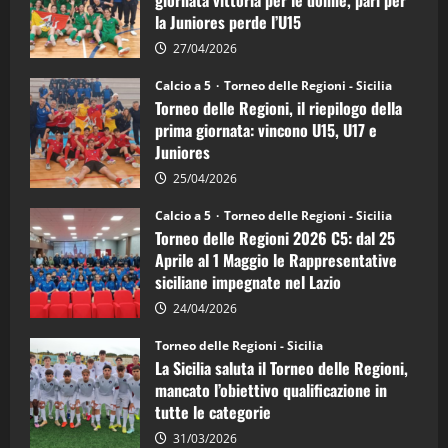
giornata vittoria per le donne, pari per
calcio
la Juniores perde l’U15
a
5:
la
27/04/2026
Sicilia
Juniores
Calcio a 5
Torneo delle Regioni - Sicilia
è
Torneo delle Regioni, il riepilogo della
vicecampione
d’Italia
prima giornata: vincono U15, U17 e
Juniores
25/04/2026
Calcio a 5
Torneo delle Regioni - Sicilia
Torneo delle Regioni 2026 C5: dal 25
Aprile al 1 Maggio le Rappresentative
siciliane impegnate nel Lazio
24/04/2026
Torneo delle Regioni - Sicilia
La Sicilia saluta il Torneo delle Regioni,
mancato l’obiettivo qualificazione in
tutte le categorie
31/03/2026