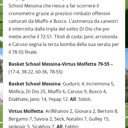
School Messina che riesce a far scorrere il
cronometro grazie ai preziosi rimbalzi offensivi
catturati da Miaffo e Busco. L’astinenza da canestri
è interrotta dalla tripla del solito Di Dio che poi
mette anche il 72-51. Titoli di coda: Janic arrotonda
e Caruso segna la terza bomba della sua serata per
il 78-55 finale.
Basket School Messina-Virtus Molfetta 79-55 –
(17-4, 38-22, 60-36, 78-55)
Basket School Messina
: Guduric 4, Incremona 5,
Mollica, Di Dio 25, Miaffo 6, Caruso 9, Busco 4,
Diakhate, Janic 14, Yeyap 12.
All
. Sidoti.
Virtus Molfetta
: Arifkhanov 2, Giovara 2, Bertoni 8,
Bergamo 7, Savoia 2, Seck, Natalini 7, Gulley 15,
Jankovic 5, Sirakhov 7.
All
. Fabbri.