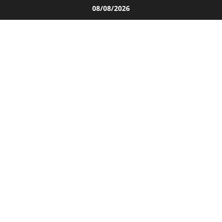
Salta
08/08/2026
al
contenuto