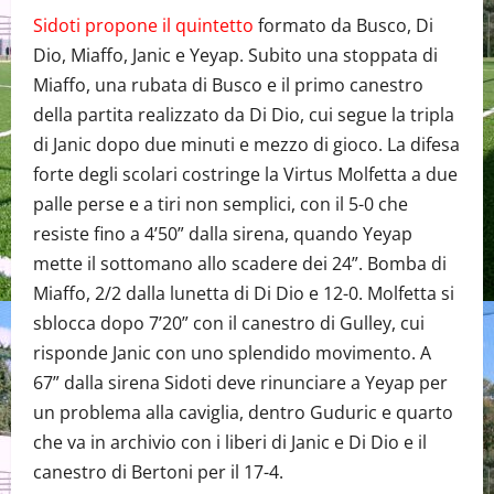
Sidoti propone il quintetto
formato da Busco, Di
Dio, Miaffo, Janic e Yeyap. Subito una stoppata di
Miaffo, una rubata di Busco e il primo canestro
della partita realizzato da Di Dio, cui segue la tripla
di Janic dopo due minuti e mezzo di gioco. La difesa
forte degli scolari costringe la Virtus Molfetta a due
palle perse e a tiri non semplici, con il 5-0 che
resiste fino a 4’50” dalla sirena, quando Yeyap
mette il sottomano allo scadere dei 24”. Bomba di
Miaffo, 2/2 dalla lunetta di Di Dio e 12-0. Molfetta si
sblocca dopo 7’20” con il canestro di Gulley, cui
risponde Janic con uno splendido movimento. A
67” dalla sirena Sidoti deve rinunciare a Yeyap per
un problema alla caviglia, dentro Guduric e quarto
che va in archivio con i liberi di Janic e Di Dio e il
canestro di Bertoni per il 17-4.