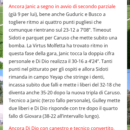
Ancora Janic a segno in avvio di secondo parziale
(già 9 per lui), bene anche Guduric e Busco a
togliere ritmo ai quattro punti pugliesi che
comunque rientrano sul 23-12 a 7’08”. Timeout
Sidoti e parquet per Caruso che mette subito una
bomba. La Virtus Molfetta ha trovato ritmo in
questa fase della gara, Janic tocca la doppia cifra
personale e Di Dio realizza il 30-16 a 4’24”. Tanti
punti nel pitturato per gli ospiti e allora Sidoti
rimanda in campo Yeyap che stringe i denti,
incassa subito due falli e mette i liberi del 32-18 che
diventa anche 35-20 dopo la nuova tripla di Caruso.
Tecnico a Janic (terzo fallo personale), Gulley mette
due liberi e Di Dio risponde con tre dopo il quarto
fallo di Giovara (38-22 all’intervallo lungo).
Ancora Di Dio con canestro e tecnico convertito,