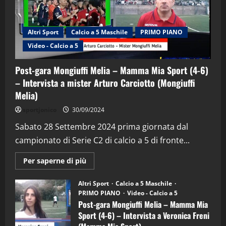
Altri Sport
Calcio a 5 Maschile
PRIMO PIANO
Video - Calcio a 5
Post-gara Mongiuffi Melia – Mamma Mia Sport (4-6)
– Intervista a mister Arturo Carciotto (Mongiuffi
Melia)
"SportEmpire" in Podcast
Sport News
sportjonico
30/09/2024
“SportEmpire” in Podcast: 29^ Puntata
(Martedi 28 Aprile 2026)
Sabato 28 Settembre 2024 prima giornata dal
campionato di Serie C2 di calcio a 5 di fronte...
28/04/2026
2
Maggiori
Per saperne di più
informazioni
"SportEmpire" in Podcast
su
“SportEmpire” in Podcast: 28^ Puntata
Post-
Altri Sport
Calcio a 5 Maschile
gara
(Martedi 21 Aprile 2026)
PRIMO PIANO
Video - Calcio a 5
Mongiuffi
Melia
Post-gara Mongiuffi Melia – Mamma Mia
21/04/2026
–
3
Sport (4-6) – Intervista a Veronica Freni
Mamma
Mia