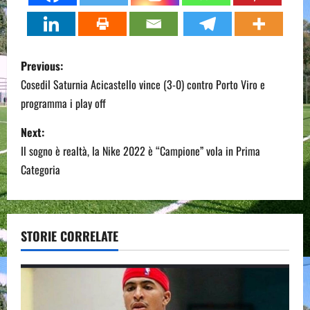
P
Previous:
o
Cosedil Saturnia Acicastello vince (3-0) contro Porto Viro e
programma i play off
s
Next:
t
Il sogno è realtà, la Nike 2022 è “Campione” vola in Prima
n
Categoria
a
v
STORIE CORRELATE
i
g