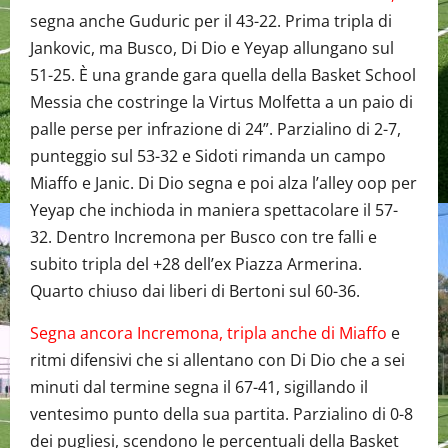
segna anche Guduric per il 43-22. Prima tripla di
Jankovic, ma Busco, Di Dio e Yeyap allungano sul
51-25. È una grande gara quella della Basket School
Messia che costringe la Virtus Molfetta a un paio di
palle perse per infrazione di 24”. Parzialino di 2-7,
punteggio sul 53-32 e Sidoti rimanda un campo
Miaffo e Janic. Di Dio segna e poi alza l’alley oop per
Yeyap che inchioda in maniera spettacolare il 57-
32. Dentro Incremona per Busco con tre falli e
subito tripla del +28 dell’ex Piazza Armerina.
Quarto chiuso dai liberi di Bertoni sul 60-36.
Segna ancora Incremona, tripla anche di Miaffo
e
ritmi difensivi che si allentano con Di Dio che a sei
minuti dal termine segna il 67-41, sigillando il
ventesimo punto della sua partita. Parzialino di 0-8
dei pugliesi, scendono le percentuali della Basket