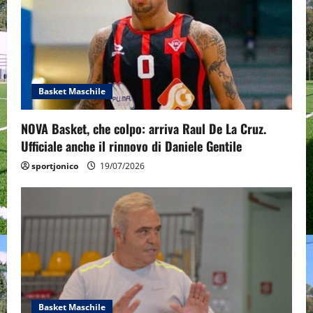
a
t
i
o
Basket Maschile
n
NOVA Basket, che colpo: arriva Raul De La Cruz.
Ufficiale anche il rinnovo di Daniele Gentile
sportjonico
19/07/2026
Basket Maschile