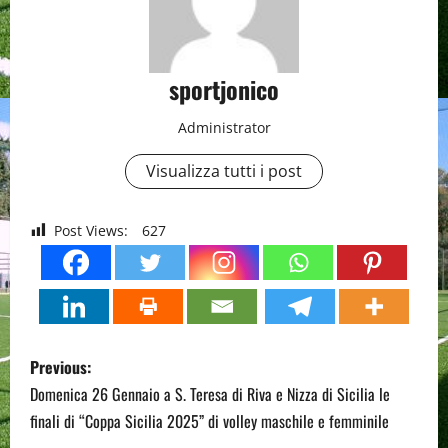
sportjonico
Administrator
Visualizza tutti i post
Post Views:
627
P
Previous:
o
Domenica 26 Gennaio a S. Teresa di Riva e Nizza di Sicilia le
finali di “Coppa Sicilia 2025” di volley maschile e femminile
s