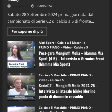
"SportEmpire" in Podcast
Sport News
sportjonico
30/09/2024
“SportEmpire” in Podcast: 29^ Puntata
(Martedi 28 Aprile 2026)
Sabato 28 Settembre 2024 prima giornata dal
campionato di Serie C2 di calcio a 5 di fronte...
28/04/2026
2
Maggiori
Per saperne di più
informazioni
"SportEmpire" in Podcast
su
“SportEmpire” in Podcast: 28^ Puntata
Post-
Altri Sport
Calcio a 5 Maschile
gara
(Martedi 21 Aprile 2026)
PRIMO PIANO
Video - Calcio a 5
Mongiuffi
Melia
Post-gara Mongiuffi Melia – Mamma Mia
21/04/2026
–
3
Sport (4-6) – Intervista a Veronica Freni
Mamma
Mia
(Mamma Mia Sport)
Sport
"SportEmpire" in Podcast
Sport News
(4-
30/09/2024
6)
“SportEmpire” in Podcast: 27^ Puntata
Calcio a 5 Maschile
PRIMO PIANO
–
(Martedi 14 Aprile 2026)
Video - Calcio a 5
Intervista
a
SerieC2 – Mongiuffi Melia 2024-25 –
15/04/2026
mister
4
Intervista al laterale Mirko Merlino
Arturo
Carciotto
punta di diamante rossoblù
(Mongiuffi
Melia)
"SportEmpire" in Podcast
26/09/2024
“SportEmpire” in Podcast: 26^ Puntata
Calcio a 5 Maschile
PRIMO PIANO