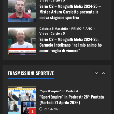
(Martedi 07 Aprile 2026)
Video - Calcio a 5
Serie C2 – Mongiuffi Melia 2024-25 –
08/04/2026
5
Mister Arturo Carciotto presenta la
nuova stagione sportiva
"SportEmpire" in Podcast
11/09/2024
“SportEmpire” in Podcast: 30^ Puntata
Calcio a 5 Maschile
PRIMO PIANO
(Martedi 05 Maggio 2026)
Video - Calcio a 5
Serie C2 – Mongiuffi Melia 2024-25:
08/05/2026
1
Carmelo Intelisano “nel mio animo ho
ancora voglia di vincere”
"SportEmpire" in Podcast
Sport News
05/09/2024
“SportEmpire” in Podcast: 29^ Puntata
(Martedi 28 Aprile 2026)
TRASMISSIONI SPORTIVE
28/04/2026
2
"SportEmpire" in Podcast
“SportEmpire” in Podcast: 28^ Puntata
(Martedi 21 Aprile 2026)
21/04/2026
3