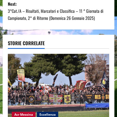
Next:
t
3^Cat./A – Risultati, Marcatori e Classifica – 11 ^ Giornata di
n
Campionato, 2^ di Ritorno (Domenica 26 Gennaio 2025)
a
v
STORIE CORRELATE
i
g
a
t
i
o
Acr Messina
Eccellenza