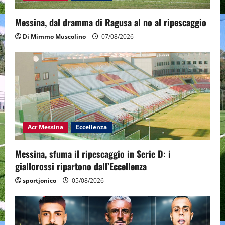
n
Messina, dal dramma di Ragusa al no al ripescaggio
Di Mimmo Muscolino
07/08/2026
Acr Messina
Eccellenza
Messina, sfuma il ripescaggio in Serie D: i
giallorossi ripartono dall’Eccellenza
sportjonico
05/08/2026