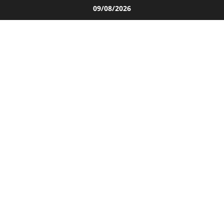
Salta
09/08/2026
al
contenuto