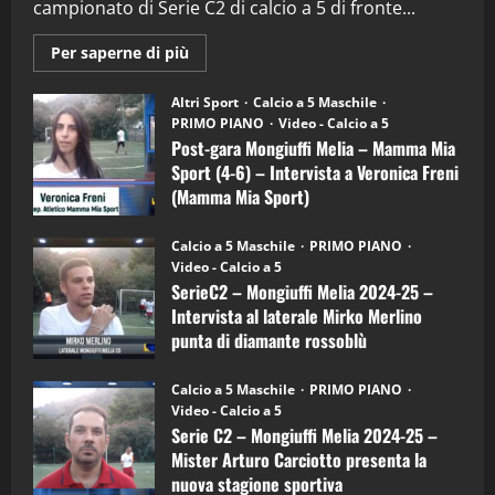
campionato di Serie C2 di calcio a 5 di fronte...
28/04/2026
2
Maggiori
Per saperne di più
informazioni
"SportEmpire" in Podcast
su
“SportEmpire” in Podcast: 28^ Puntata
Post-
Altri Sport
Calcio a 5 Maschile
gara
(Martedi 21 Aprile 2026)
PRIMO PIANO
Video - Calcio a 5
Mongiuffi
Melia
Post-gara Mongiuffi Melia – Mamma Mia
21/04/2026
–
3
Sport (4-6) – Intervista a Veronica Freni
Mamma
Mia
(Mamma Mia Sport)
Sport
"SportEmpire" in Podcast
Sport News
(4-
30/09/2024
6)
“SportEmpire” in Podcast: 27^ Puntata
Calcio a 5 Maschile
PRIMO PIANO
–
(Martedi 14 Aprile 2026)
Video - Calcio a 5
Intervista
a
SerieC2 – Mongiuffi Melia 2024-25 –
15/04/2026
mister
4
Intervista al laterale Mirko Merlino
Arturo
Carciotto
punta di diamante rossoblù
(Mongiuffi
Melia)
"SportEmpire" in Podcast
26/09/2024
“SportEmpire” in Podcast: 26^ Puntata
Calcio a 5 Maschile
PRIMO PIANO
(Martedi 07 Aprile 2026)
Video - Calcio a 5
Serie C2 – Mongiuffi Melia 2024-25 –
08/04/2026
5
Mister Arturo Carciotto presenta la
nuova stagione sportiva