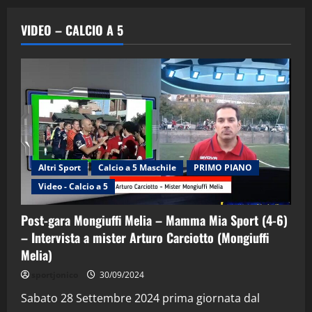
VIDEO – CALCIO A 5
Altri Sport
Calcio a 5 Maschile
PRIMO PIANO
Video - Calcio a 5
Post-gara Mongiuffi Melia – Mamma Mia Sport (4-6)
– Intervista a mister Arturo Carciotto (Mongiuffi
Melia)
"SportEmpire" in Podcast
Sport News
sportjonico
30/09/2024
“SportEmpire” in Podcast: 29^ Puntata
(Martedi 28 Aprile 2026)
Sabato 28 Settembre 2024 prima giornata dal