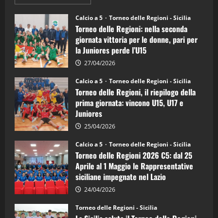
informazioni
su
Torneo
Calcio a 5
Torneo delle Regioni - Sicilia
delle
Torneo delle Regioni: nella seconda
Regioni
di
giornata vittoria per le donne, pari per
calcio
la Juniores perde l’U15
a
5:
la
27/04/2026
Sicilia
Juniores
Calcio a 5
Torneo delle Regioni - Sicilia
è
Torneo delle Regioni, il riepilogo della
vicecampione
d’Italia
prima giornata: vincono U15, U17 e
Juniores
25/04/2026
Calcio a 5
Torneo delle Regioni - Sicilia
Torneo delle Regioni 2026 C5: dal 25
Aprile al 1 Maggio le Rappresentative
siciliane impegnate nel Lazio
24/04/2026
Torneo delle Regioni - Sicilia