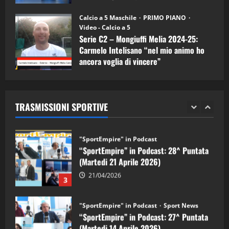
"SportEmpire" in Podcast
11/09/2024
“SportEmpire” in Podcast: 30^ Puntata
Calcio a 5 Maschile
PRIMO PIANO
(Martedi 05 Maggio 2026)
Video - Calcio a 5
Serie C2 – Mongiuffi Melia 2024-25:
08/05/2026
1
Carmelo Intelisano “nel mio animo ho
ancora voglia di vincere”
"SportEmpire" in Podcast
Sport News
05/09/2024
“SportEmpire” in Podcast: 29^ Puntata
(Martedi 28 Aprile 2026)
TRASMISSIONI SPORTIVE
28/04/2026
2
"SportEmpire" in Podcast
“SportEmpire” in Podcast: 28^ Puntata
(Martedi 21 Aprile 2026)
21/04/2026
3
"SportEmpire" in Podcast
Sport News
“SportEmpire” in Podcast: 27^ Puntata
(Martedi 14 Aprile 2026)