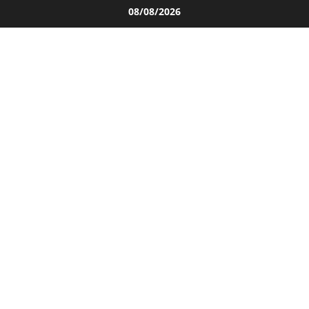
Salta
08/08/2026
al
contenuto