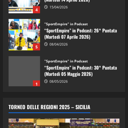
15/04/2026
4
"SportEmpire" in Podcast
“SportEmpire” in Podcast: 26^ Puntata
(Martedi 07 Aprile 2026)
08/04/2026
5
"SportEmpire" in Podcast
“SportEmpire” in Podcast: 30^ Puntata
(Martedi 05 Maggio 2026)
08/05/2026
1
"SportEmpire" in Podcast
Sport News
“SportEmpire” in Podcast: 29^ Puntata
TORNEO DELLE REGIONI 2025 – SICILIA
(Martedi 28 Aprile 2026)
28/04/2026
2