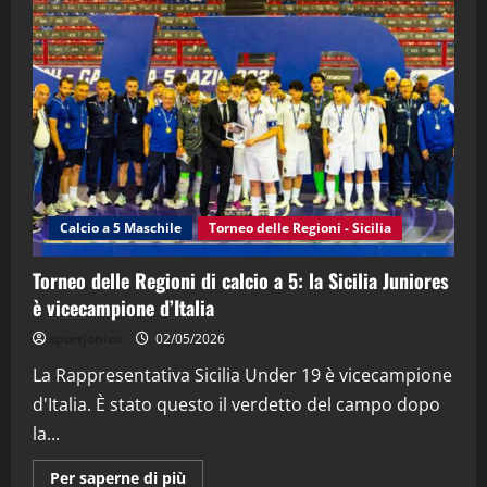
"SportEmpire" in Podcast
“SportEmpire” in Podcast: 28^ Puntata
(Martedi 21 Aprile 2026)
21/04/2026
3
"SportEmpire" in Podcast
Sport News
“SportEmpire” in Podcast: 27^ Puntata
(Martedi 14 Aprile 2026)
Calcio a 5 Maschile
Torneo delle Regioni - Sicilia
15/04/2026
4
Torneo delle Regioni di calcio a 5: la Sicilia Juniores
è vicecampione d’Italia
"SportEmpire" in Podcast
“SportEmpire” in Podcast: 26^ Puntata
sportjonico
02/05/2026
(Martedi 07 Aprile 2026)
La Rappresentativa Sicilia Under 19 è vicecampione
08/04/2026
5
d'Italia. È stato questo il verdetto del campo dopo
la...
Maggiori
Per saperne di più