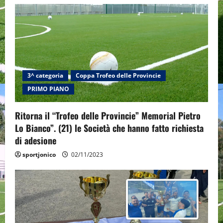
i
g
a
t
3^ categoria
Coppa Trofeo delle Provincie
PRIMO PIANO
i
Ritorna il “Trofeo delle Provincie” Memorial Pietro
o
Lo Bianco”. (21) le Società che hanno fatto richiesta
n
di adesione
sportjonico
02/11/2023