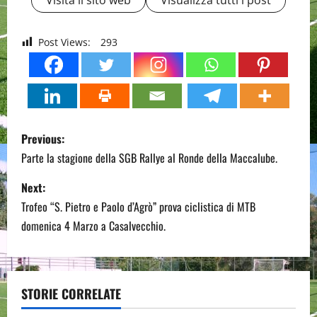
Visita il sito web
Visualizza tutti i post
Post Views:
293
P
Previous:
o
Parte la stagione della SGB Rallye al Ronde della Maccalube.
s
Next:
Trofeo “S. Pietro e Paolo d’Agrò” prova ciclistica di MTB
t
domenica 4 Marzo a Casalvecchio.
n
a
STORIE CORRELATE
v