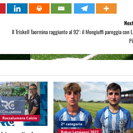
Next
Il Triskell Taormina raggiunto al 92′: il Mongiuffi pareggia con 
P
Roccalumera Calcio
2^ categoria
Robur Letojanni 2022