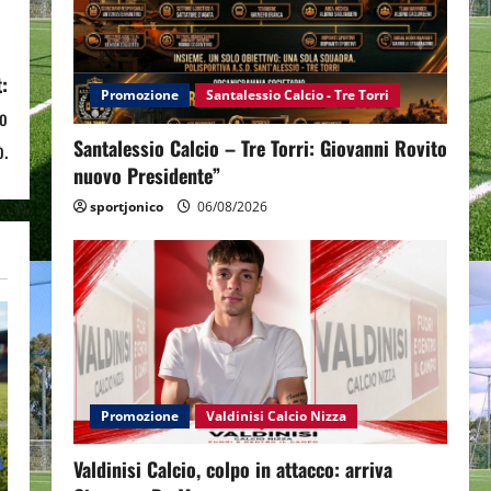
:
Promozione
Santalessio Calcio - Tre Torri
Lo
Santalessio Calcio – Tre Torri: Giovanni Rovito
ò.
nuovo Presidente”
sportjonico
06/08/2026
Promozione
Valdinisi Calcio Nizza
Valdinisi Calcio, colpo in attacco: arriva