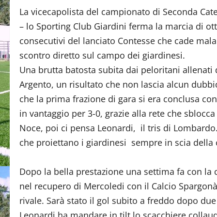
La vicecapolista del campionato di Seconda Cate
– lo Sporting Club Giardini ferma la marcia di otto 
consecutivi del lanciato Contesse che cade mal
scontro diretto sul campo dei giardinesi.
Una brutta batosta subita dai peloritani allenati
Argento, un risultato che non lascia alcun dubbi
che la prima frazione di gara si era conclusa con
in vantaggio per 3-0, grazie alla rete che sblocca 
Noce, poi ci pensa Leonardi, il tris di Lombardo.
che proiettano i giardinesi sempre in scia della 
Dopo la bella prestazione una settima fa con la 
nel recupero di Mercoledi con il Calcio Spargonà,
rivale. Sarà stato il gol subito a freddo dopo due
Leonardi ha mandare in tilt lo scacchiere collaud