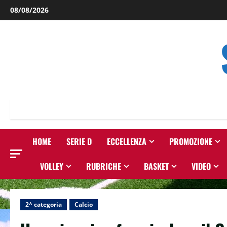
Salta
08/08/2026
al
contenuto
HOME
SERIE D
ECCELLENZA
PROMOZIONE
VOLLEY
RUBRICHE
BASKET
VIDEO
2^ categoria
Calcio