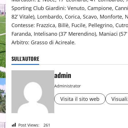
Sporting Club Giardini: Venuto, Campione, Canniz
82’ Vitale), Lombardo, Corica, Scavo, Monforte, N
Contesse: Frazzica, Billè, Fucile, Pellegrino, Cu
Faranda, Intelisano (37’ Merendino), Maniaci (57
Arbitro: Grasso di Acireale.
SULL'AUTORE
admin
Administrator
Visita il sito web
Visuali
Post Views:
261