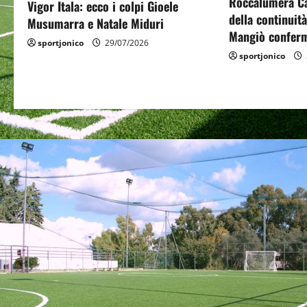
a
Roccalumera Cal
Vigor Itala: ecco i colpi Gioele
della continuit
Musumarra e Natale Miduri
t
Mangiò conferm
sportjonico
29/07/2026
sportjonico
i
o
n