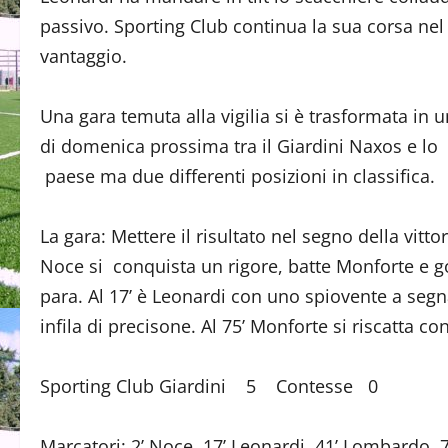
passivo. Sporting Club continua la sua corsa nel
vantaggio.
Una gara temuta alla vigilia si è trasformata in 
di domenica prossima tra il Giardini Naxos e lo
paese ma due differenti posizioni in classifica.
La gara: Mettere il risultato nel segno della vittor
Noce si conquista un rigore, batte Monforte e gonf
para. Al 17’ è Leonardi con uno spiovente a segn
infila di precisone. Al 75’ Monforte si riscatta co
Sporting Club Giardini 5 Contesse 0
Marcatori: 2’ Noce, 17’ Leonardi, 41’ Lombardo, 7