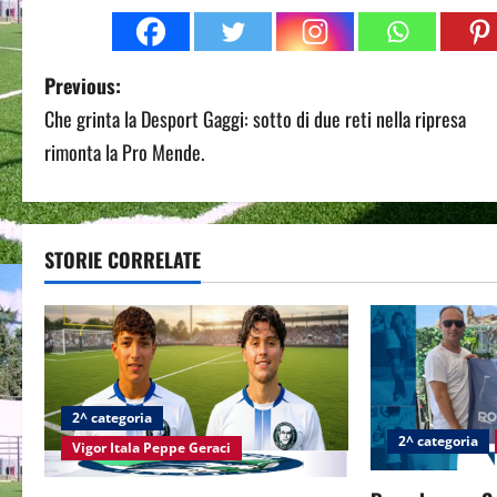
P
Previous:
Che grinta la Desport Gaggi: sotto di due reti nella ripresa
o
rimonta la Pro Mende.
s
t
STORIE CORRELATE
n
a
v
i
2^ categoria
2^ categoria
g
Vigor Itala Peppe Geraci