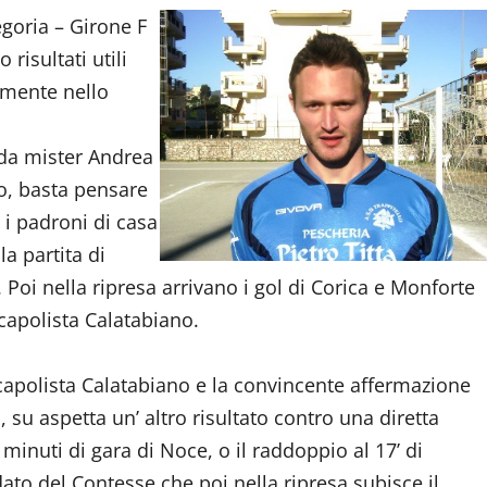
goria – Girone F
risultati utili
amente nello
 da mister Andrea
o, basta pensare
 i padroni di casa
la partita di
 Poi nella ripresa arrivano i gol di Corica e Monforte
capolista Calatabiano.
capolista Calatabiano e la convincente affermazione
 su aspetta un’ altro risultato contro una diretta
 minuti di gara di Noce, o il raddoppio al 17’ di
ato del Contesse che poi nella ripresa subisce il