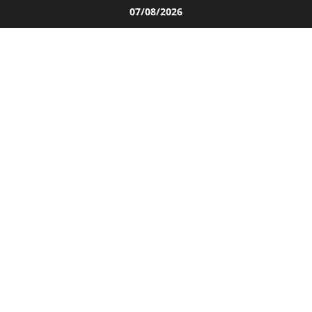
Salta
07/08/2026
al
contenuto