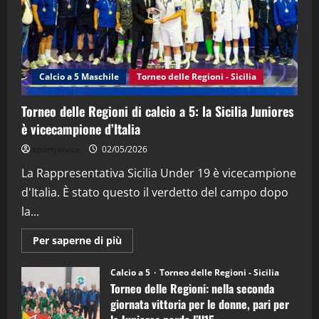
"SportEmpire" in Podcast
Sport News
“SportEmpire” in Podcast: 27^ Puntata
(Martedi 14 Aprile 2026)
Calcio a 5 Maschile
Torneo delle Regioni - Sicilia
15/04/2026
4
Torneo delle Regioni di calcio a 5: la Sicilia Juniores
è vicecampione d’Italia
"SportEmpire" in Podcast
“SportEmpire” in Podcast: 26^ Puntata
sportjonico
02/05/2026
(Martedi 07 Aprile 2026)
La Rappresentativa Sicilia Under 19 è vicecampione
08/04/2026
5
d'Italia. È stato questo il verdetto del campo dopo
la...
Maggiori
Per saperne di più
informazioni
su
Torneo
Calcio a 5
Torneo delle Regioni - Sicilia
delle
Torneo delle Regioni: nella seconda
Regioni
di
giornata vittoria per le donne, pari per
calcio