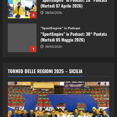
“SportEmpire” in Podcast: 26^ Puntata
(Martedi 07 Aprile 2026)
08/04/2026
5
"SportEmpire" in Podcast
“SportEmpire” in Podcast: 30^ Puntata
(Martedi 05 Maggio 2026)
08/05/2026
1
"SportEmpire" in Podcast
Sport News
“SportEmpire” in Podcast: 29^ Puntata
TORNEO DELLE REGIONI 2025 – SICILIA
(Martedi 28 Aprile 2026)
28/04/2026
2
"SportEmpire" in Podcast
“SportEmpire” in Podcast: 28^ Puntata
(Martedi 21 Aprile 2026)
21/04/2026
3