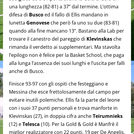
una lunghezza (82-81) a 37” dal termine. L’ottima
difesa di
Busco
ed il fallo di Ellis mandano in
lunetta
Genovese
che però fa uno su due (83-81)
quando alla fine mancano 13”. Bastano alla Lab per
trovare il canestro del pareggio di
Klevinskas
che
rimanda il verdetto ai supplementari. Ma stavolta
l’epilogo non è felice per la Basket School, che paga
alla lunga l’assenza dei suoi lunghi e l’uscita per falli
anche di Busco.
Finisce 93-97 con gli ospiti che festeggiano e
Messina che esce frettolosamente dal campo per
evitare inutili polemiche. Ellis fa la parte del leone
con i suoi 37 punti personali e trova manforte in
Klevinskas (27), in doppia cifra anche
Teirumnieks
(12) e
Telesca
(10). Per la Gold & Gold è Manfrè il
miglior realizzatore con 22 punti, 19 per De Angelis,