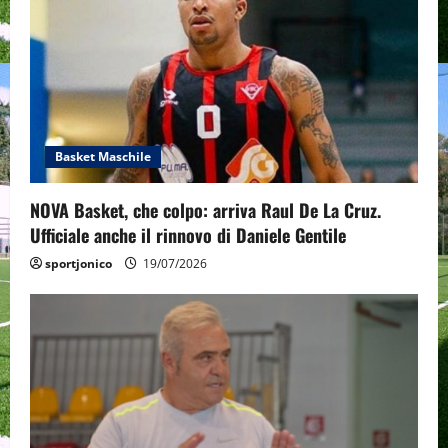
i
g
a
t
Basket Maschile
i
NOVA Basket, che colpo: arriva Raul De La Cruz.
o
Ufficiale anche il rinnovo di Daniele Gentile
n
sportjonico
19/07/2026