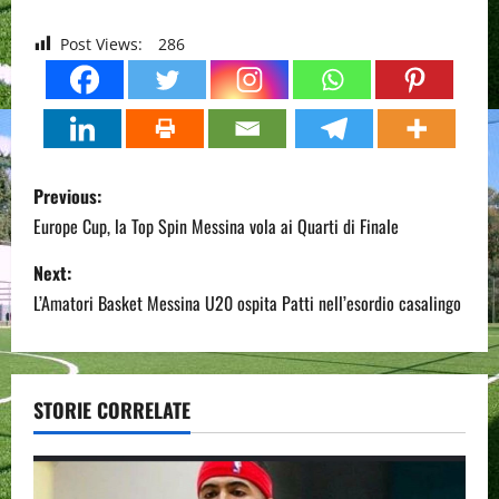
Post Views:
286
P
Previous:
o
Europe Cup, la Top Spin Messina vola ai Quarti di Finale
s
Next:
L’Amatori Basket Messina U20 ospita Patti nell’esordio casalingo
t
n
a
STORIE CORRELATE
v