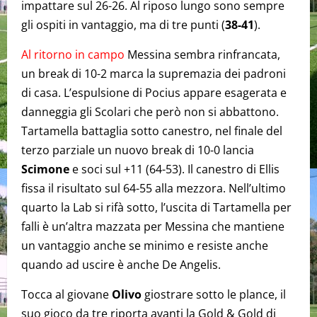
impattare sul 26-26. Al riposo lungo sono sempre
gli ospiti in vantaggio, ma di tre punti (
38-41
).
Al ritorno in campo
Messina sembra rinfrancata,
un break di 10-2 marca la supremazia dei padroni
di casa. L’espulsione di Pocius appare esagerata e
danneggia gli Scolari che però non si abbattono.
Tartamella battaglia sotto canestro, nel finale del
terzo parziale un nuovo break di 10-0 lancia
Scimone
e soci sul +11 (64-53). Il canestro di Ellis
fissa il risultato sul 64-55 alla mezzora. Nell’ultimo
quarto la Lab si rifà sotto, l’uscita di Tartamella per
falli è un’altra mazzata per Messina che mantiene
un vantaggio anche se minimo e resiste anche
quando ad uscire è anche De Angelis.
Tocca al giovane
Olivo
giostrare sotto le plance, il
suo gioco da tre riporta avanti la Gold & Gold di