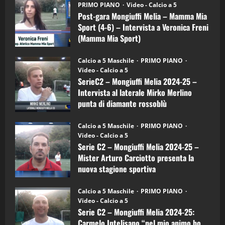
gara
(Martedi 21 Aprile 2026)
PRIMO PIANO
Video - Calcio a 5
Mongiuffi
Melia
Post-gara Mongiuffi Melia – Mamma Mia
21/04/2026
–
3
Sport (4-6) – Intervista a Veronica Freni
Mamma
Mia
(Mamma Mia Sport)
Sport
"SportEmpire" in Podcast
Sport News
(4-
30/09/2024
6)
“SportEmpire” in Podcast: 27^ Puntata
Calcio a 5 Maschile
PRIMO PIANO
–
(Martedi 14 Aprile 2026)
Video - Calcio a 5
Intervista
a
SerieC2 – Mongiuffi Melia 2024-25 –
15/04/2026
mister
4
Intervista al laterale Mirko Merlino
Arturo
Carciotto
punta di diamante rossoblù
(Mongiuffi
Melia)
"SportEmpire" in Podcast
26/09/2024
“SportEmpire” in Podcast: 26^ Puntata
Calcio a 5 Maschile
PRIMO PIANO
(Martedi 07 Aprile 2026)
Video - Calcio a 5
Serie C2 – Mongiuffi Melia 2024-25 –
08/04/2026
5
Mister Arturo Carciotto presenta la
nuova stagione sportiva
"SportEmpire" in Podcast
11/09/2024
“SportEmpire” in Podcast: 30^ Puntata
Calcio a 5 Maschile
PRIMO PIANO
(Martedi 05 Maggio 2026)
Video - Calcio a 5
Serie C2 – Mongiuffi Melia 2024-25:
08/05/2026
1
Carmelo Intelisano “nel mio animo ho