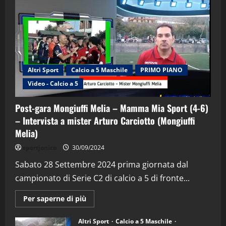
Altri Sport
Calcio a 5 Maschile
PRIMO PIANO
Video - Calcio a 5
Post-gara Mongiuffi Melia – Mamma Mia Sport (4-6)
– Intervista a mister Arturo Carciotto (Mongiuffi
Melia)
"SportEmpire" in Podcast
Sport News
sportjonico
30/09/2024
“SportEmpire” in Podcast: 29^ Puntata
(Martedi 28 Aprile 2026)
Sabato 28 Settembre 2024 prima giornata dal
campionato di Serie C2 di calcio a 5 di fronte...
28/04/2026
2
Maggiori
Per saperne di più
informazioni
"SportEmpire" in Podcast
su
“SportEmpire” in Podcast: 28^ Puntata
Post-
Altri Sport
Calcio a 5 Maschile