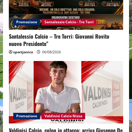
Promozione
Santalessio Calcio - Tre Torri
Santalessio Calcio – Tre Torri: Giovanni Rovito
nuovo Presidente”
sportjonico
06/08/2026
Promozione
Valdinisi Calcio Nizza
Valdinisi Calcio, colpo in attacco: arriva Giuseppe De