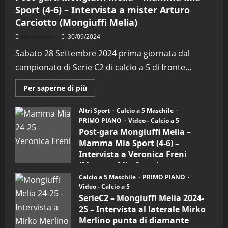
Sport (4-6) – Intervista a mister Arturo
Carciotto (Mongiuffi Melia)
sportjonico
30/09/2024
Sabato 28 Settembre 2024 prima giornata dal
campionato di Serie C2 di calcio a 5 di fronte...
Maggiori
Per saperne di più
informazioni
su
Post-
Altri Sport
Calcio a 5 Maschile
gara
PRIMO PIANO
Video - Calcio a 5
Mongiuffi
Melia
Post-gara Mongiuffi Melia –
–
Mamma Mia Sport (4-6) –
Mamma
Mia
Intervista a Veronica Freni
Sport
(Mamma Mia Sport)
(4-
6)
Calcio a 5 Maschile
PRIMO PIANO
30/09/2024
–
Video - Calcio a 5
Intervista
a
SerieC2 – Mongiuffi Melia 2024-
mister
25 – Intervista al laterale Mirko
Arturo
Carciotto
Merlino punta di diamante
(Mongiuffi