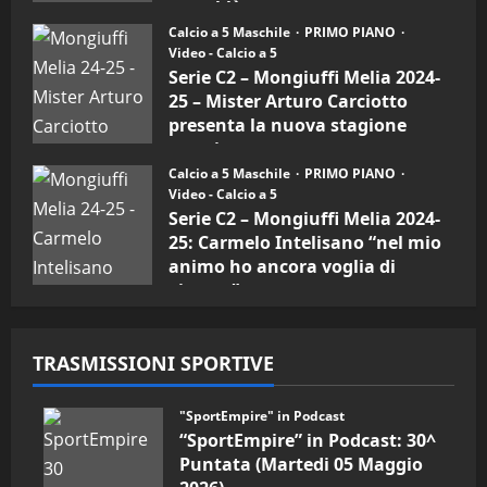
Melia)
rossoblù
Calcio a 5 Maschile
PRIMO PIANO
26/09/2024
Video - Calcio a 5
Serie C2 – Mongiuffi Melia 2024-
25 – Mister Arturo Carciotto
presenta la nuova stagione
sportiva
Calcio a 5 Maschile
PRIMO PIANO
11/09/2024
Video - Calcio a 5
Serie C2 – Mongiuffi Melia 2024-
25: Carmelo Intelisano “nel mio
animo ho ancora voglia di
vincere”
05/09/2024
TRASMISSIONI SPORTIVE
"SportEmpire" in Podcast
“SportEmpire” in Podcast: 30^
Puntata (Martedi 05 Maggio