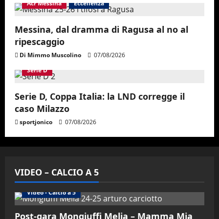
Acr Messina
Eccellenza
Messina, dal dramma di Ragusa al no al
ripescaggio
Di Mimmo Muscolino
07/08/2026
Serie D
Serie D, Coppa Italia: la LND corregge il
caso Milazzo
sportjonico
07/08/2026
VIDEO – CALCIO A 5
Altri Sport
Calcio a 5 Maschile
PRIMO PIANO
Video - Calcio a 5
Post-gara Mongiuffi Melia – Mamma Mia