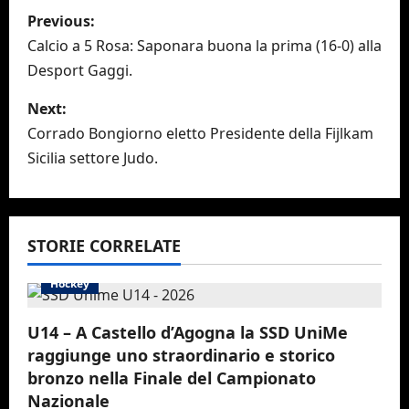
P
Previous:
o
Calcio a 5 Rosa: Saponara buona la prima (16-0) alla
Desport Gaggi.
s
Next:
t
Corrado Bongiorno eletto Presidente della Fijlkam
n
Sicilia settore Judo.
a
v
STORIE CORRELATE
i
Hockey
g
U14 – A Castello d’Agogna la SSD UniMe
a
raggiunge uno straordinario e storico
bronzo nella Finale del Campionato
t
Nazionale