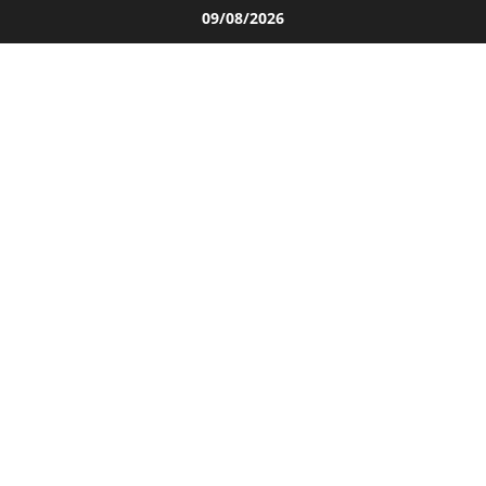
Salta
09/08/2026
al
contenuto