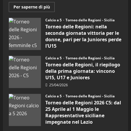
Maggiori
Per saperne di più
informazioni
su
Torneo
Calcio a 5
Torneo delle Regioni - Sicilia
delle
Torneo delle Regioni: nella
Regioni
di
seconda giornata vittoria per le
calcio
donne, pari per la Juniores perde
a
5:
l’U15
la
Sicilia
27/04/2026
Juniores
Calcio a 5
Torneo delle Regioni - Sicilia
è
vicecampione
Torneo delle Regioni, il riepilogo
d’Italia
della prima giornata: vincono
U15, U17 e Juniores
25/04/2026
Calcio a 5
Torneo delle Regioni - Sicilia
Torneo delle Regioni 2026 C5: dal
25 Aprile al 1 Maggio le
Rappresentative siciliane
impegnate nel Lazio
24/04/2026