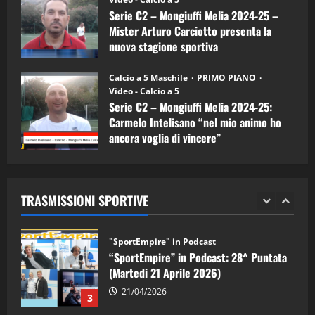
Serie C2 – Mongiuffi Melia 2024-25 –
08/04/2026
5
Mister Arturo Carciotto presenta la
nuova stagione sportiva
"SportEmpire" in Podcast
11/09/2024
“SportEmpire” in Podcast: 30^ Puntata
Calcio a 5 Maschile
PRIMO PIANO
(Martedi 05 Maggio 2026)
Video - Calcio a 5
Serie C2 – Mongiuffi Melia 2024-25:
08/05/2026
1
Carmelo Intelisano “nel mio animo ho
ancora voglia di vincere”
"SportEmpire" in Podcast
Sport News
05/09/2024
“SportEmpire” in Podcast: 29^ Puntata
(Martedi 28 Aprile 2026)
TRASMISSIONI SPORTIVE
28/04/2026
2
"SportEmpire" in Podcast
“SportEmpire” in Podcast: 28^ Puntata
(Martedi 21 Aprile 2026)
21/04/2026
3