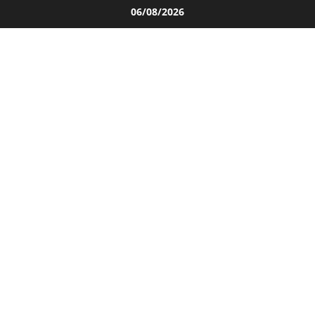
Salta
06/08/2026
al
contenuto