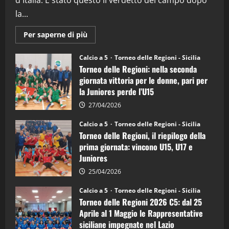
d'Italia. È stato questo il verdetto del campo dopo
la...
Maggiori
Per saperne di più
informazioni
su
Torneo
Calcio a 5
Torneo delle Regioni - Sicilia
delle
Torneo delle Regioni: nella seconda
Regioni
di
giornata vittoria per le donne, pari per
calcio
la Juniores perde l’U15
a
5:
la
27/04/2026
Sicilia
Juniores
Calcio a 5
Torneo delle Regioni - Sicilia
è
Torneo delle Regioni, il riepilogo della
vicecampione
d’Italia
prima giornata: vincono U15, U17 e
Juniores
25/04/2026
Calcio a 5
Torneo delle Regioni - Sicilia
Torneo delle Regioni 2026 C5: dal 25
Aprile al 1 Maggio le Rappresentative
siciliane impegnate nel Lazio