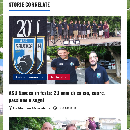
v
STORIE CORRELATE
i
g
a
t
i
o
Calcio Giovanile
Rubriche
n
ASD Savoca in festa: 20 anni di calcio, cuore,
passione e sogni
Di Mimmo Muscolino
05/08/2026