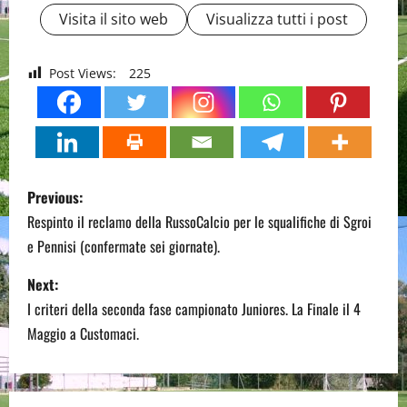
Visita il sito web
Visualizza tutti i post
Post Views:
225
P
Previous:
o
Respinto il reclamo della RussoCalcio per le squalifiche di Sgroi
e Pennisi (confermate sei giornate).
s
Next:
t
I criteri della seconda fase campionato Juniores. La Finale il 4
n
Maggio a Customaci.
a