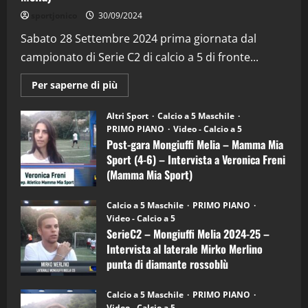
"SportEmpire" in Podcast
Sport News
sportjonico
30/09/2024
“SportEmpire” in Podcast: 29^ Puntata
(Martedi 28 Aprile 2026)
Sabato 28 Settembre 2024 prima giornata dal
campionato di Serie C2 di calcio a 5 di fronte...
28/04/2026
2
Maggiori
Per saperne di più
informazioni
"SportEmpire" in Podcast
su
“SportEmpire” in Podcast: 28^ Puntata
Post-
Altri Sport
Calcio a 5 Maschile
gara
(Martedi 21 Aprile 2026)
PRIMO PIANO
Video - Calcio a 5
Mongiuffi
Melia
Post-gara Mongiuffi Melia – Mamma Mia
21/04/2026
–
3
Sport (4-6) – Intervista a Veronica Freni
Mamma
Mia
(Mamma Mia Sport)
Sport
"SportEmpire" in Podcast
Sport News
(4-
30/09/2024
6)
“SportEmpire” in Podcast: 27^ Puntata
Calcio a 5 Maschile
PRIMO PIANO
–
(Martedi 14 Aprile 2026)
Video - Calcio a 5
Intervista
a
SerieC2 – Mongiuffi Melia 2024-25 –
15/04/2026
mister
4
Intervista al laterale Mirko Merlino
Arturo
Carciotto
punta di diamante rossoblù
(Mongiuffi
Melia)
"SportEmpire" in Podcast
26/09/2024
“SportEmpire” in Podcast: 26^ Puntata
Calcio a 5 Maschile
PRIMO PIANO
(Martedi 07 Aprile 2026)
Video - Calcio a 5