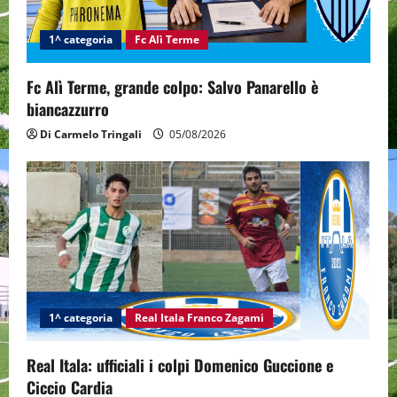
i
1^ categoria
Fc Alì Terme
o
n
Fc Alì Terme, grande colpo: Salvo Panarello è
biancazzurro
Di Carmelo Tringali
05/08/2026
1^ categoria
Real Itala Franco Zagami
Real Itala: ufficiali i colpi Domenico Guccione e
Ciccio Cardia