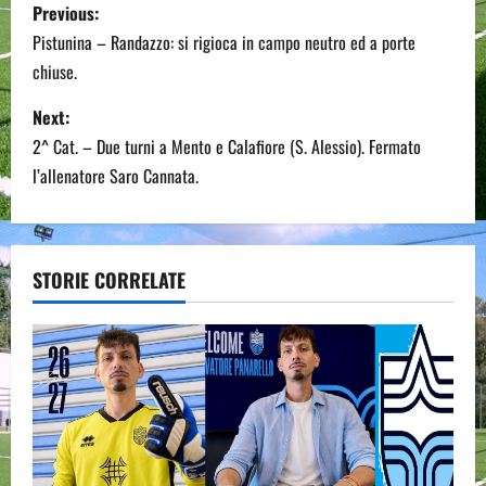
P
Previous:
o
Pistunina – Randazzo: si rigioca in campo neutro ed a porte
chiuse.
s
Next:
t
2^ Cat. – Due turni a Mento e Calafiore (S. Alessio). Fermato
n
l’allenatore Saro Cannata.
a
v
STORIE CORRELATE
i
g
a
t