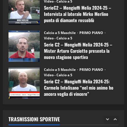
(Martedi 14 Aprile 2026)
Video - Calcio a 5
Intervista
a
SerieC2 – Mongiuffi Melia 2024-25 –
15/04/2026
mister
4
Intervista al laterale Mirko Merlino
Arturo
Carciotto
punta di diamante rossoblù
(Mongiuffi
Melia)
"SportEmpire" in Podcast
26/09/2024
“SportEmpire” in Podcast: 26^ Puntata
Calcio a 5 Maschile
PRIMO PIANO
(Martedi 07 Aprile 2026)
Video - Calcio a 5
Serie C2 – Mongiuffi Melia 2024-25 –
08/04/2026
5
Mister Arturo Carciotto presenta la
nuova stagione sportiva
"SportEmpire" in Podcast
11/09/2024
“SportEmpire” in Podcast: 30^ Puntata
Calcio a 5 Maschile
PRIMO PIANO
(Martedi 05 Maggio 2026)
Video - Calcio a 5
Serie C2 – Mongiuffi Melia 2024-25:
08/05/2026
1
Carmelo Intelisano “nel mio animo ho
ancora voglia di vincere”
"SportEmpire" in Podcast
Sport News
05/09/2024
“SportEmpire” in Podcast: 29^ Puntata
(Martedi 28 Aprile 2026)
TRASMISSIONI SPORTIVE
28/04/2026
2