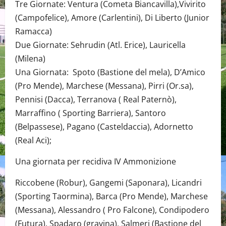
Tre Giornate: Ventura (Cometa Biancavilla),Vivirito
(Campofelice), Amore (Carlentini), Di Liberto (Junior
Ramacca)
Due Giornate: Sehrudin (Atl. Erice), Lauricella
(Milena)
Una Giornata: Spoto (Bastione del mela), D’Amico
(Pro Mende), Marchese (Messana), Pirri (Or.sa),
Pennisi (Dacca), Terranova ( Real Paternò),
Marraffino ( Sporting Barriera), Santoro
(Belpassese), Pagano (Casteldaccia), Adornetto
(Real Aci);
Una giornata per recidiva IV Ammonizione
Riccobene (Robur), Gangemi (Saponara), Licandri
(Sporting Taormina), Barca (Pro Mende), Marchese
(Messana), Alessandro ( Pro Falcone), Condipodero
(Futura), Spadaro (gravina), Salmeri (Bastione del