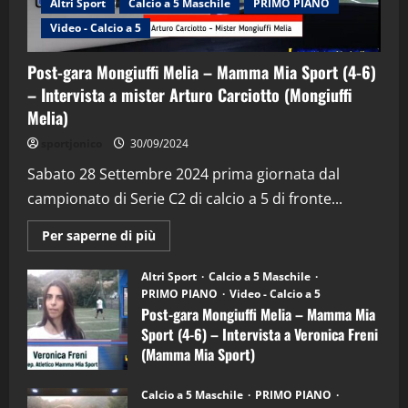
Altri Sport
Calcio a 5 Maschile
PRIMO PIANO
Video - Calcio a 5
Post-gara Mongiuffi Melia – Mamma Mia Sport (4-6)
– Intervista a mister Arturo Carciotto (Mongiuffi
Melia)
"SportEmpire" in Podcast
Sport News
sportjonico
30/09/2024
“SportEmpire” in Podcast: 29^ Puntata
(Martedi 28 Aprile 2026)
Sabato 28 Settembre 2024 prima giornata dal
campionato di Serie C2 di calcio a 5 di fronte...
28/04/2026
2
Maggiori
Per saperne di più
informazioni
"SportEmpire" in Podcast
su
“SportEmpire” in Podcast: 28^ Puntata
Post-
Altri Sport
Calcio a 5 Maschile
gara
(Martedi 21 Aprile 2026)
PRIMO PIANO
Video - Calcio a 5
Mongiuffi
Melia
Post-gara Mongiuffi Melia – Mamma Mia
21/04/2026
–
3
Sport (4-6) – Intervista a Veronica Freni
Mamma
Mia
(Mamma Mia Sport)
Sport
"SportEmpire" in Podcast
Sport News
(4-
30/09/2024
6)
“SportEmpire” in Podcast: 27^ Puntata
Calcio a 5 Maschile
PRIMO PIANO
–