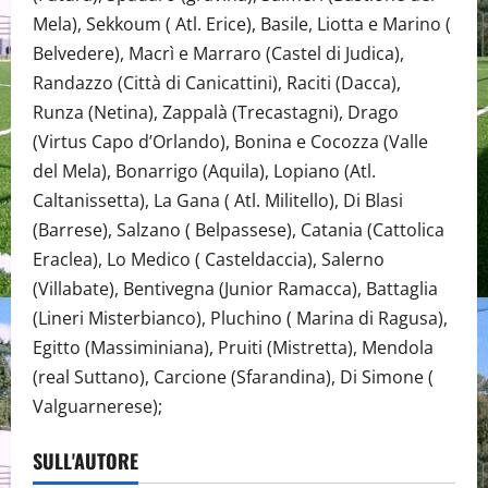
Mela), Sekkoum ( Atl. Erice), Basile, Liotta e Marino (
Belvedere), Macrì e Marraro (Castel di Judica),
Randazzo (Città di Canicattini), Raciti (Dacca),
Runza (Netina), Zappalà (Trecastagni), Drago
(Virtus Capo d’Orlando), Bonina e Cocozza (Valle
del Mela), Bonarrigo (Aquila), Lopiano (Atl.
Caltanissetta), La Gana ( Atl. Militello), Di Blasi
(Barrese), Salzano ( Belpassese), Catania (Cattolica
Eraclea), Lo Medico ( Casteldaccia), Salerno
(Villabate), Bentivegna (Junior Ramacca), Battaglia
(Lineri Misterbianco), Pluchino ( Marina di Ragusa),
Egitto (Massiminiana), Pruiti (Mistretta), Mendola
(real Suttano), Carcione (Sfarandina), Di Simone (
Valguarnerese);
SULL'AUTORE