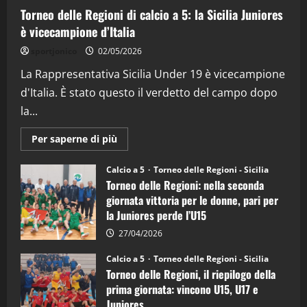
Torneo delle Regioni di calcio a 5: la Sicilia Juniores
è vicecampione d’Italia
"SportEmpire" in Podcast
“SportEmpire” in Podcast: 26^ Puntata
sportjonico
02/05/2026
(Martedi 07 Aprile 2026)
La Rappresentativa Sicilia Under 19 è vicecampione
08/04/2026
5
d'Italia. È stato questo il verdetto del campo dopo
la...
Maggiori
Per saperne di più
informazioni
su
Torneo
Calcio a 5
Torneo delle Regioni - Sicilia
delle
Torneo delle Regioni: nella seconda
Regioni
di
giornata vittoria per le donne, pari per
calcio
la Juniores perde l’U15
a
5:
la
27/04/2026
Sicilia
Juniores
Calcio a 5
Torneo delle Regioni - Sicilia
è
Torneo delle Regioni, il riepilogo della
vicecampione
d’Italia
prima giornata: vincono U15, U17 e
Juniores