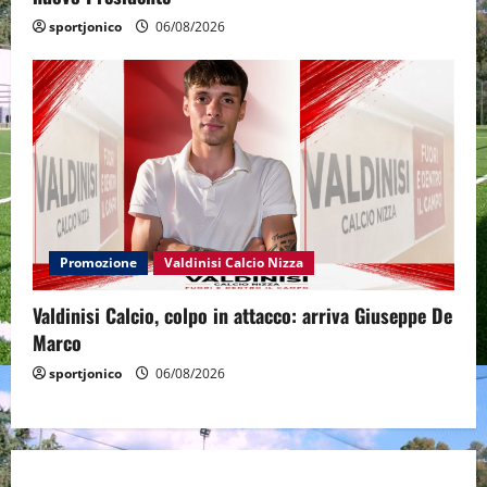
sportjonico
06/08/2026
Promozione
Valdinisi Calcio Nizza
Valdinisi Calcio, colpo in attacco: arriva Giuseppe De
Marco
sportjonico
06/08/2026