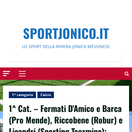
SPORTJONICO.IT
LO SPORT DELLA RIVIERA JONICA MESSINESE
Menu
principale
1^ categoria
Calcio
1^ Cat. – Fermati D’Amico e Barca
(Pro Mende), Riccobene (Robur) e
Licandri (Sporting Taormina);