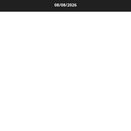
Salta
08/08/2026
al
contenuto