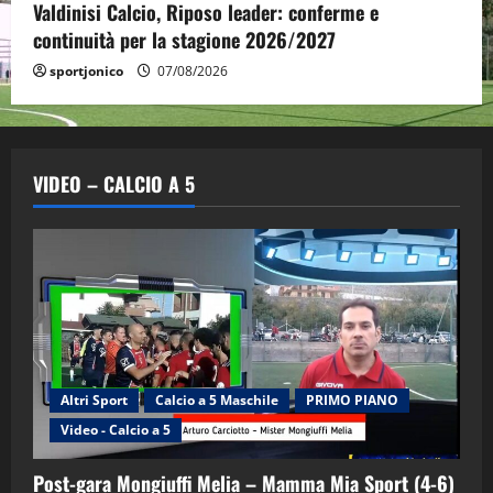
Valdinisi Calcio, Riposo leader: conferme e
continuità per la stagione 2026/2027
sportjonico
07/08/2026
VIDEO – CALCIO A 5
Altri Sport
Calcio a 5 Maschile
PRIMO PIANO
Video - Calcio a 5
Post-gara Mongiuffi Melia – Mamma Mia Sport (4-6)