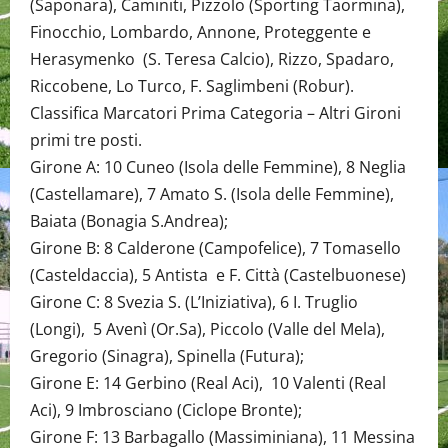
(Saponara), Caminiti, Pizzolo (Sporting Taormina),
Finocchio, Lombardo, Annone, Proteggente e
Herasymenko (S. Teresa Calcio), Rizzo, Spadaro,
Riccobene, Lo Turco, F. Saglimbeni (Robur).
Classifica Marcatori Prima Categoria – Altri Gironi
primi tre posti.
Girone A: 10 Cuneo (Isola delle Femmine), 8 Neglia
(Castellamare), 7 Amato S. (Isola delle Femmine),
Baiata (Bonagia S.Andrea);
Girone B: 8 Calderone (Campofelice), 7 Tomasello
(Casteldaccia), 5 Antista e F. Città (Castelbuonese)
Girone C: 8 Svezia S. (L’Iniziativa), 6 I. Truglio
(Longi), 5 Avenì (Or.Sa), Piccolo (Valle del Mela),
Gregorio (Sinagra), Spinella (Futura);
Girone E: 14 Gerbino (Real Aci), 10 Valenti (Real
Aci), 9 Imbrosciano (Ciclope Bronte);
Girone F: 13 Barbagallo (Massiminiana), 11 Messina