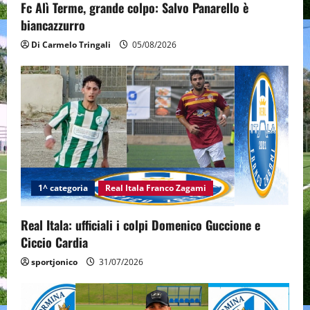
n
Fc Alì Terme, grande colpo: Salvo Panarello è
biancazzurro
Di Carmelo Tringali
05/08/2026
1^ categoria
Real Itala Franco Zagami
Real Itala: ufficiali i colpi Domenico Guccione e
Ciccio Cardia
sportjonico
31/07/2026