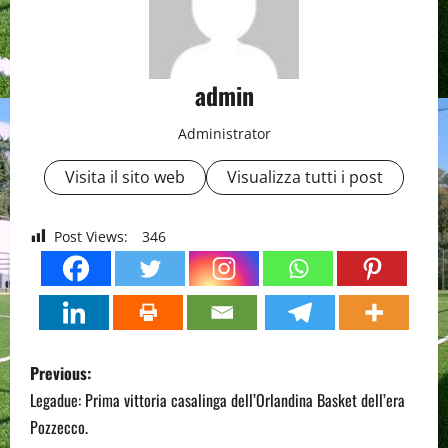
admin
Administrator
Visita il sito web
Visualizza tutti i post
Post Views:
346
P
Previous:
o
Legadue: Prima vittoria casalinga dell’Orlandina Basket dell’era
Pozzecco.