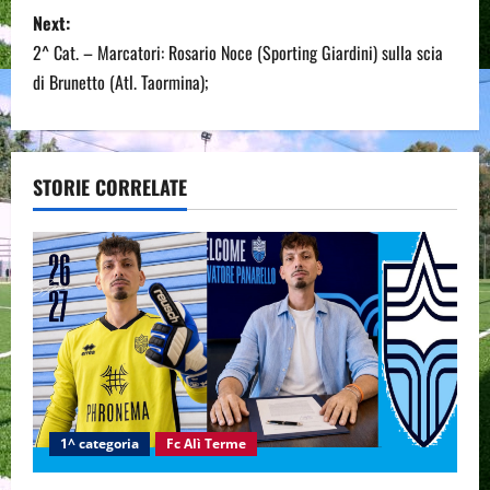
s
Next:
t
2^ Cat. – Marcatori: Rosario Noce (Sporting Giardini) sulla scia
n
di Brunetto (Atl. Taormina);
a
v
STORIE CORRELATE
i
g
a
t
i
1^ categoria
Fc Alì Terme
o