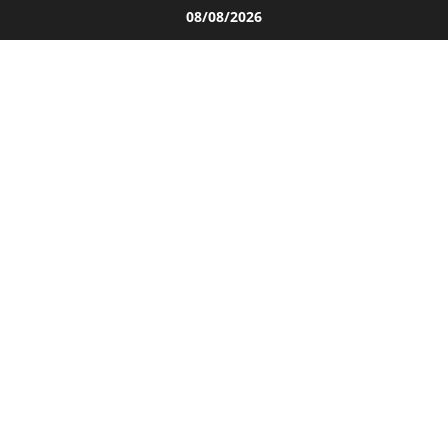
Salta
08/08/2026
al
contenuto