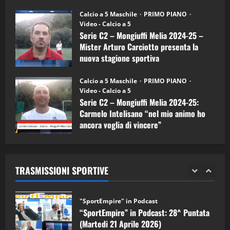
Melia)
"SportEmpire" in Podcast
26/09/2024
“SportEmpire” in Podcast: 26^ Puntata
Calcio a 5 Maschile
PRIMO PIANO
(Martedi 07 Aprile 2026)
Video - Calcio a 5
Serie C2 – Mongiuffi Melia 2024-25 –
08/04/2026
5
Mister Arturo Carciotto presenta la
nuova stagione sportiva
"SportEmpire" in Podcast
11/09/2024
“SportEmpire” in Podcast: 30^ Puntata
Calcio a 5 Maschile
PRIMO PIANO
(Martedi 05 Maggio 2026)
Video - Calcio a 5
Serie C2 – Mongiuffi Melia 2024-25:
08/05/2026
1
Carmelo Intelisano “nel mio animo ho
ancora voglia di vincere”
"SportEmpire" in Podcast
Sport News
05/09/2024
“SportEmpire” in Podcast: 29^ Puntata
(Martedi 28 Aprile 2026)
TRASMISSIONI SPORTIVE
28/04/2026
2
"SportEmpire" in Podcast
“SportEmpire” in Podcast: 28^ Puntata
(Martedi 21 Aprile 2026)