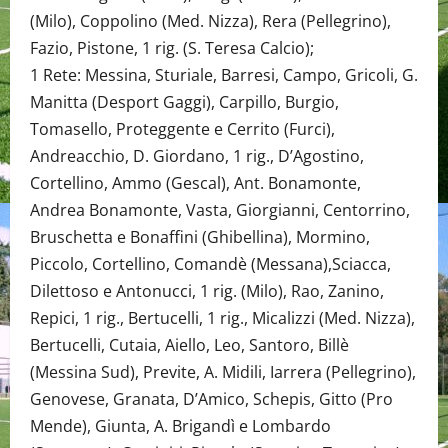
(Milo), Coppolino (Med. Nizza), Rera (Pellegrino),
Fazio, Pistone, 1 rig. (S. Teresa Calcio);
1 Rete: Messina, Sturiale, Barresi, Campo, Gricoli, G.
Manitta (Desport Gaggi), Carpillo, Burgio,
Tomasello, Proteggente e Cerrito (Furci),
Andreacchio, D. Giordano, 1 rig., D’Agostino,
Cortellino, Ammo (Gescal), Ant. Bonamonte,
Andrea Bonamonte, Vasta, Giorgianni, Centorrino,
Bruschetta e Bonaffini (Ghibellina), Mormino,
Piccolo, Cortellino, Comandè (Messana),Sciacca,
Dilettoso e Antonucci, 1 rig. (Milo), Rao, Zanino,
Repici, 1 rig., Bertucelli, 1 rig., Micalizzi (Med. Nizza),
Bertucelli, Cutaia, Aiello, Leo, Santoro, Billè
(Messina Sud), Previte, A. Midili, Iarrera (Pellegrino),
Genovese, Granata, D’Amico, Schepis, Gitto (Pro
Mende), Giunta, A. Brigandì e Lombardo