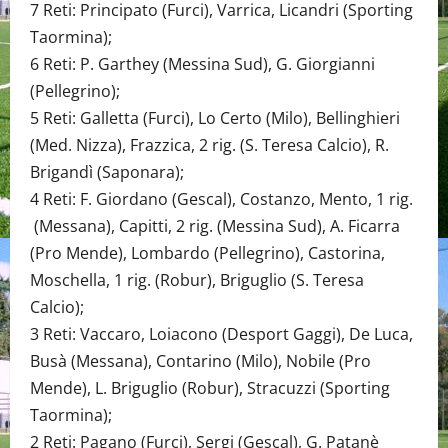
7 Reti: Principato (Furci), Varrica, Licandri (Sporting
Taormina);
6 Reti: P. Garthey (Messina Sud), G. Giorgianni
(Pellegrino);
5 Reti: Galletta (Furci), Lo Certo (Milo), Bellinghieri
(Med. Nizza), Frazzica, 2 rig. (S. Teresa Calcio), R.
Brigandì (Saponara);
4 Reti: F. Giordano (Gescal), Costanzo, Mento, 1 rig.
(Messana), Capitti, 2 rig. (Messina Sud), A. Ficarra
(Pro Mende), Lombardo (Pellegrino), Castorina,
Moschella, 1 rig. (Robur), Briguglio (S. Teresa
Calcio);
3 Reti: Vaccaro, Loiacono (Desport Gaggi), De Luca,
Busà (Messana), Contarino (Milo), Nobile (Pro
Mende), L. Briguglio (Robur), Stracuzzi (Sporting
Taormina);
2 Reti: Pagano (Furci), Sergi (Gescal), G. Patanè