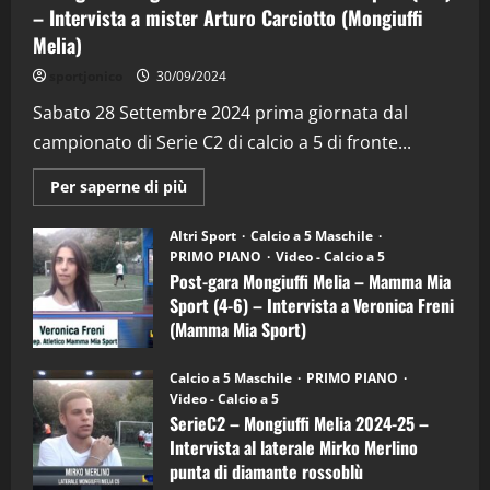
– Intervista a mister Arturo Carciotto (Mongiuffi
Melia)
"SportEmpire" in Podcast
Sport News
sportjonico
30/09/2024
“SportEmpire” in Podcast: 29^ Puntata
(Martedi 28 Aprile 2026)
Sabato 28 Settembre 2024 prima giornata dal
campionato di Serie C2 di calcio a 5 di fronte...
28/04/2026
2
Maggiori
Per saperne di più
informazioni
"SportEmpire" in Podcast
su
“SportEmpire” in Podcast: 28^ Puntata
Post-
Altri Sport
Calcio a 5 Maschile
gara
(Martedi 21 Aprile 2026)
PRIMO PIANO
Video - Calcio a 5
Mongiuffi
Melia
Post-gara Mongiuffi Melia – Mamma Mia
21/04/2026
–
3
Sport (4-6) – Intervista a Veronica Freni
Mamma
Mia
(Mamma Mia Sport)
Sport
"SportEmpire" in Podcast
Sport News
(4-
30/09/2024
6)
“SportEmpire” in Podcast: 27^ Puntata
Calcio a 5 Maschile
PRIMO PIANO
–
(Martedi 14 Aprile 2026)
Video - Calcio a 5
Intervista
a
SerieC2 – Mongiuffi Melia 2024-25 –
15/04/2026
mister
4
Intervista al laterale Mirko Merlino
Arturo
Carciotto
punta di diamante rossoblù
(Mongiuffi