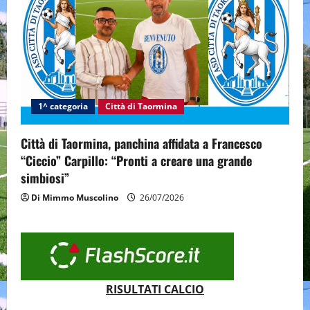
1^ categoria
Città di Taormina
Città di Taormina, panchina affidata a Francesco
“Ciccio” Carpillo: “Pronti a creare una grande
simbiosi”
Di Mimmo Muscolino
26/07/2026
RISULTATI CALCIO