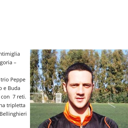
ntimiglia
egoria –
 trio Peppe
lo e Buda
 con 7 reti.
na tripletta
Bellinghieri