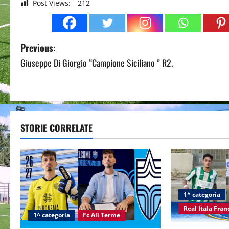
Post Views:
212
P
Previous:
Giuseppe Di Giorgio “Campione Siciliano ” R2.
o
s
t
STORIE CORRELATE
n
a
v
i
1^ categoria
Real Itala Fra
g
1^ categoria
Fc Alì Terme