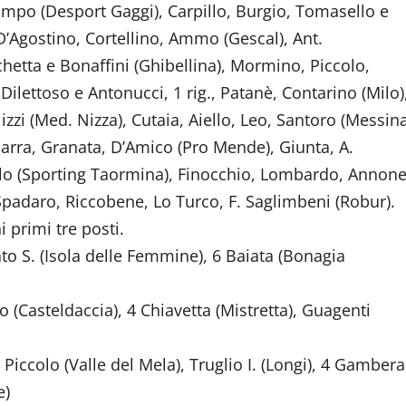
Campo (Desport Gaggi), Carpillo, Burgio, Tomasello e
 D’Agostino, Cortellino, Ammo (Gescal), Ant.
etta e Bonaffini (Ghibellina), Mormino, Piccolo,
lettoso e Antonucci, 1 rig., Patanè, Contarino (Milo)
alizzi (Med. Nizza), Cutaia, Aiello, Leo, Santoro (Messin
icarra, Granata, D’Amico (Pro Mende), Giunta, A.
olo (Sporting Taormina), Finocchio, Lombardo, Annone
padaro, Riccobene, Lo Turco, F. Saglimbeni (Robur).
i primi tre posti.
o S. (Isola delle Femmine), 6 Baiata (Bonagia
 (Casteldaccia), 4 Chiavetta (Mistretta), Guagenti
), Piccolo (Valle del Mela), Truglio I. (Longi), 4 Gambera
e)