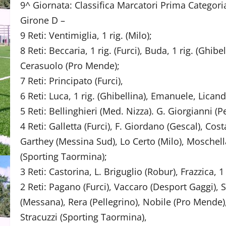
9^ Giornata: Classifica Marcatori Prima Categori
Girone D –
9 Reti: Ventimiglia, 1 rig. (Milo);
8 Reti: Beccaria, 1 rig. (Furci), Buda, 1 rig. (Ghibel
Cerasuolo (Pro Mende);
7 Reti: Principato (Furci),
6 Reti: Luca, 1 rig. (Ghibellina), Emanuele, Lican
5 Reti: Bellinghieri (Med. Nizza). G. Giorgianni (Pe
4 Reti: Galletta (Furci), F. Giordano (Gescal), Cost
Garthey (Messina Sud), Lo Certo (Milo), Moschella
(Sporting Taormina);
3 Reti: Castorina, L. Briguglio (Robur), Frazzica, 
2 Reti: Pagano (Furci), Vaccaro (Desport Gaggi), 
(Messana), Rera (Pellegrino), Nobile (Pro Mende), F
Stracuzzi (Sporting Taormina),