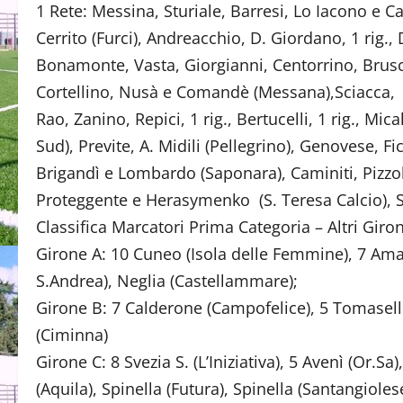
1 Rete: Messina, Sturiale, Barresi, Lo Iacono e 
Cerrito (Furci), Andreacchio, D. Giordano, 1 rig.,
Bonamonte, Vasta, Giorgianni, Centorrino, Brusch
Cortellino, Nusà e Comandè (Messana),Sciacca, Di
Rao, Zanino, Repici, 1 rig., Bertucelli, 1 rig., Mic
Sud), Previte, A. Midili (Pellegrino), Genovese, F
Brigandì e Lombardo (Saponara), Caminiti, Pizz
Proteggente e Herasymenko (S. Teresa Calcio), S
Classifica Marcatori Prima Categoria – Altri Giron
Girone A: 10 Cuneo (Isola delle Femmine), 7 Amat
S.Andrea), Neglia (Castellammare);
Girone B: 7 Calderone (Campofelice), 5 Tomasello
(Ciminna)
Girone C: 8 Svezia S. (L’Iniziativa), 5 Avenì (Or.Sa
(Aquila), Spinella (Futura), Spinella (Santangioles