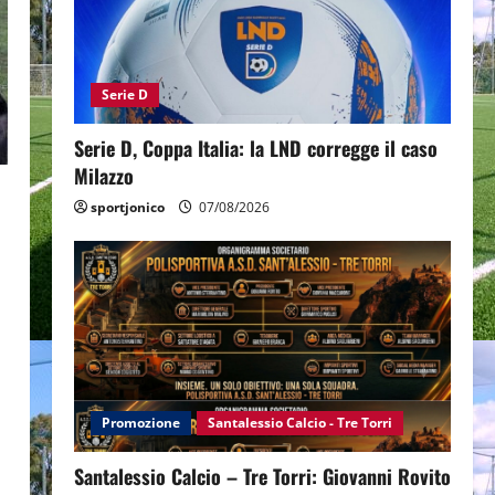
Serie D
Serie D, Coppa Italia: la LND corregge il caso
Milazzo
sportjonico
07/08/2026
Promozione
Santalessio Calcio - Tre Torri
Santalessio Calcio – Tre Torri: Giovanni Rovito