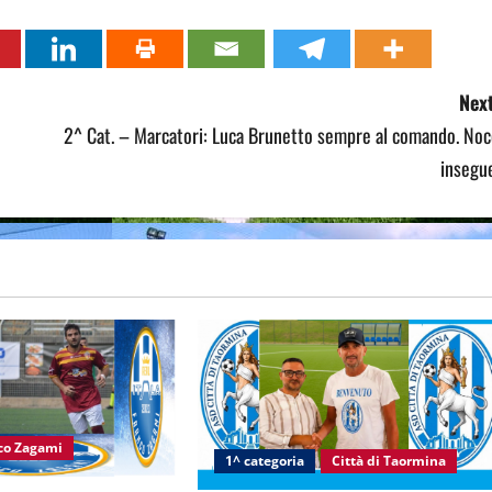
Next
2^ Cat. – Marcatori: Luca Brunetto sempre al comando. Noc
insegu
nco Zagami
1^ categoria
Città di Taormina