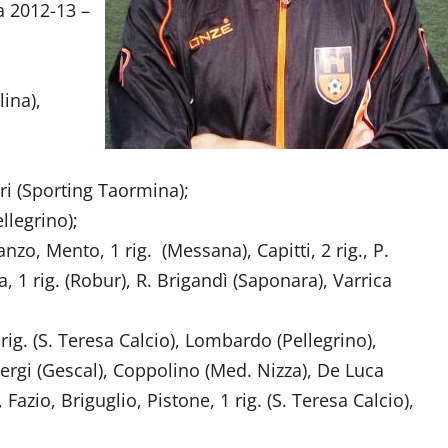
a 2012-13 –
lina),
dri (Sporting Taormina);
llegrino);
anzo, Mento, 1 rig. (Messana), Capitti, 2 rig., P.
, 1 rig. (Robur), R. Brigandì (Saponara), Varrica
1 rig. (S. Teresa Calcio), Lombardo (Pellegrino),
Sergi (Gescal), Coppolino (Med. Nizza), De Luca
azio, Briguglio, Pistone, 1 rig. (S. Teresa Calcio),