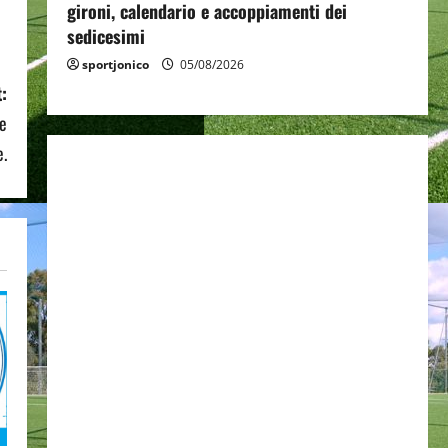
gironi, calendario e accoppiamenti dei
sedicesimi
sportjonico
05/08/2026
:
e
e.