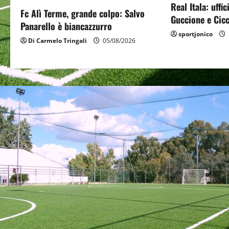
Real Itala: uffi
a
Fc Alì Terme, grande colpo: Salvo
Guccione e Cicc
Panarello è biancazzurro
t
sportjonico
Di Carmelo Tringali
05/08/2026
i
o
n