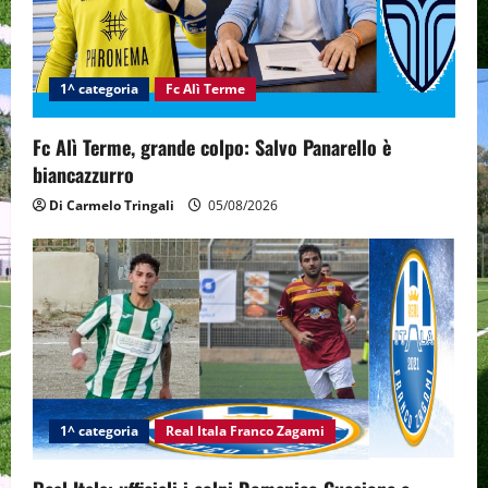
t
i
1^ categoria
Fc Alì Terme
o
Fc Alì Terme, grande colpo: Salvo Panarello è
n
biancazzurro
Di Carmelo Tringali
05/08/2026
1^ categoria
Real Itala Franco Zagami