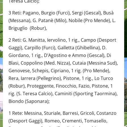
Teresa Calcio);
3 Reti: Pagano, Burgio (Furci), Sergi (Gescal), Busà
(Messana), G. Patanè (Milo), Nobile (Pro Mende), L.
Briguglio (Robur),
2 Reti: G. Manitta, Iervolino, 1 rig., Campo (Desport
Gaggi), Carpillo (Furci), Galletta (Ghibellina), D.
Giordano, 1 rig., D’Agostino e Ammo (Gescal), Di
Blasi, Coppolino (Med. Nizza), Cutaia (Messina Sud),
Genovese, Schepis, Cipriano, 1 rig. (Pro Mende),
Rera, Iarrera (Pellegrino), Pistone, 1 rig., Lo Turco
(Robur), Proteggente, Finocchio, Fazio, Pistone, 1
rig. (S. Teresa Calcio), Caminiti (Sporting Taormina),
Biondo (Saponara);
1 Rete: Messina, Sturiale, Barresi, Gricoli, Costanzo
(Desport Gaggi), Romeo, Crementi, Tomasello,