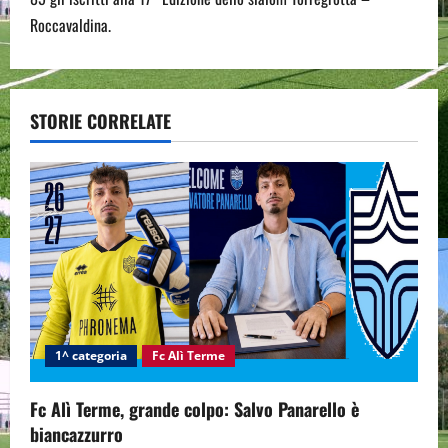
n
Roccavaldina.
a
v
STORIE CORRELATE
i
g
a
t
i
1^ categoria
Fc Alì Terme
o
n
Fc Alì Terme, grande colpo: Salvo Panarello è
biancazzurro