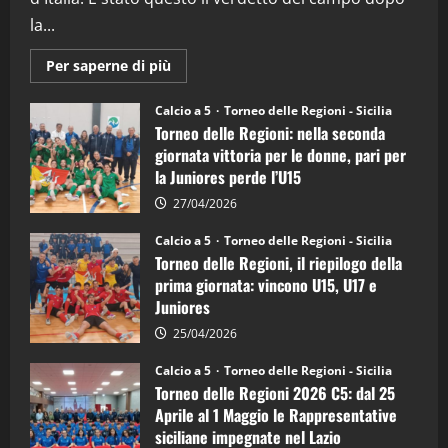
la...
Maggiori
Per saperne di più
informazioni
su
Torneo
Calcio a 5
Torneo delle Regioni - Sicilia
delle
Torneo delle Regioni: nella seconda
Regioni
di
giornata vittoria per le donne, pari per
calcio
la Juniores perde l’U15
a
5:
la
27/04/2026
Sicilia
Juniores
Calcio a 5
Torneo delle Regioni - Sicilia
è
Torneo delle Regioni, il riepilogo della
vicecampione
d’Italia
prima giornata: vincono U15, U17 e
Juniores
25/04/2026
Calcio a 5
Torneo delle Regioni - Sicilia
Torneo delle Regioni 2026 C5: dal 25
Aprile al 1 Maggio le Rappresentative
siciliane impegnate nel Lazio