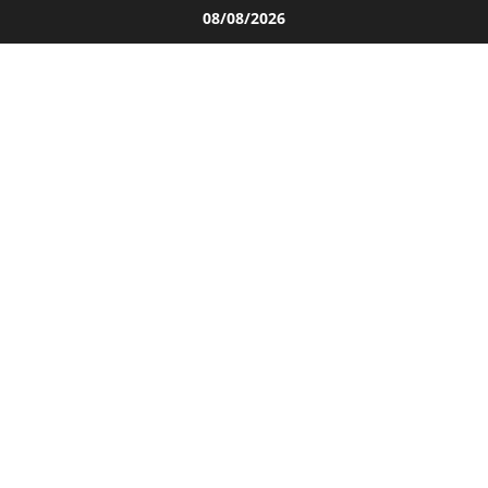
Salta
08/08/2026
al
contenuto