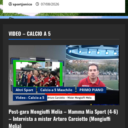
sportjonico
07/08/2026
VIDEO – CALCIO A 5
Altri Sport
Calcio a 5 Maschile
PRIMO PIANO
Video - Calcio a 5
Post-gara Mongiuffi Melia – Mamma Mia Sport (4-6)
– Intervista a mister Arturo Carciotto (Mongiuffi
Melia)