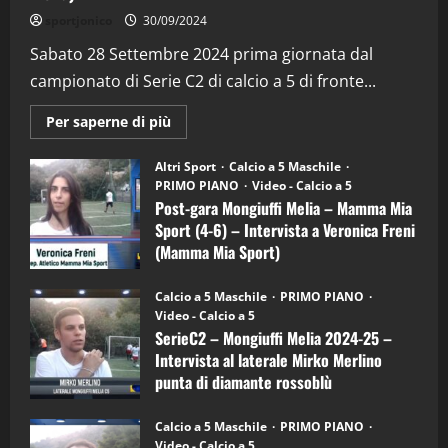
"SportEmpire" in Podcast
Sport News
sportjonico
30/09/2024
“SportEmpire” in Podcast: 29^ Puntata
(Martedi 28 Aprile 2026)
Sabato 28 Settembre 2024 prima giornata dal
campionato di Serie C2 di calcio a 5 di fronte...
28/04/2026
2
Maggiori
Per saperne di più
informazioni
"SportEmpire" in Podcast
su
“SportEmpire” in Podcast: 28^ Puntata
Post-
Altri Sport
Calcio a 5 Maschile
gara
(Martedi 21 Aprile 2026)
PRIMO PIANO
Video - Calcio a 5
Mongiuffi
Melia
Post-gara Mongiuffi Melia – Mamma Mia
21/04/2026
–
3
Sport (4-6) – Intervista a Veronica Freni
Mamma
Mia
(Mamma Mia Sport)
Sport
"SportEmpire" in Podcast
Sport News
(4-
30/09/2024
6)
“SportEmpire” in Podcast: 27^ Puntata
Calcio a 5 Maschile
PRIMO PIANO
–
(Martedi 14 Aprile 2026)
Video - Calcio a 5
Intervista
a
SerieC2 – Mongiuffi Melia 2024-25 –
15/04/2026
mister
4
Intervista al laterale Mirko Merlino
Arturo
Carciotto
punta di diamante rossoblù
(Mongiuffi
Melia)
"SportEmpire" in Podcast
26/09/2024
“SportEmpire” in Podcast: 26^ Puntata
Calcio a 5 Maschile
PRIMO PIANO
(Martedi 07 Aprile 2026)
Video - Calcio a 5