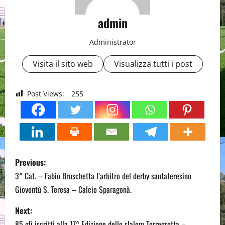
admin
Administrator
Visita il sito web
Visualizza tutti i post
Post Views:
255
P
Previous:
o
3^ Cat. – Fabio Bruschetta l’arbitro del derby santateresino
Gioventù S. Teresa – Calcio Sparagonà.
s
Next:
t
85 gli iscritti alla 17^ Edizione dello slalom Torregrotta –