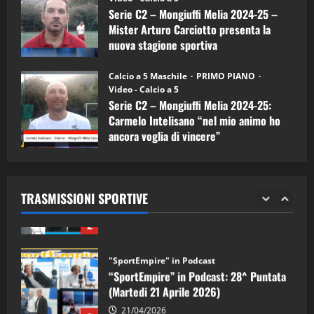
Serie C2 – Mongiuffi Melia 2024-25 –
08/04/2026
5
Mister Arturo Carciotto presenta la
nuova stagione sportiva
"SportEmpire" in Podcast
11/09/2024
“SportEmpire” in Podcast: 30^ Puntata
Calcio a 5 Maschile
PRIMO PIANO
(Martedi 05 Maggio 2026)
Video - Calcio a 5
Serie C2 – Mongiuffi Melia 2024-25:
08/05/2026
1
Carmelo Intelisano “nel mio animo ho
ancora voglia di vincere”
"SportEmpire" in Podcast
Sport News
05/09/2024
“SportEmpire” in Podcast: 29^ Puntata
(Martedi 28 Aprile 2026)
TRASMISSIONI SPORTIVE
28/04/2026
2
"SportEmpire" in Podcast
“SportEmpire” in Podcast: 28^ Puntata
(Martedi 21 Aprile 2026)
21/04/2026
3