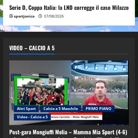
Serie D, Coppa Italia: la LND corregge il caso Milazzo
sportjonico
07/08/2026
VIDEO – CALCIO A 5
Altri Sport
Calcio a 5 Maschile
PRIMO PIANO
Video - Calcio a 5
Post-gara Mongiuffi Melia – Mamma Mia Sport (4-6)