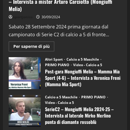
– Intervista a mister Arturo Carciotto (Mongiuffi
Melia)
"SportEmpire" in Podcast
Sport News
sportjonico
30/09/2024
“SportEmpire” in Podcast: 29^ Puntata
(Martedi 28 Aprile 2026)
Sabato 28 Settembre 2024 prima giornata dal
campionato di Serie C2 di calcio a 5 di fronte...
28/04/2026
2
Maggiori
Per saperne di più
informazioni
"SportEmpire" in Podcast
su
“SportEmpire” in Podcast: 28^ Puntata
Post-
Altri Sport
Calcio a 5 Maschile
gara
(Martedi 21 Aprile 2026)
PRIMO PIANO
Video - Calcio a 5
Mongiuffi
Melia
Post-gara Mongiuffi Melia – Mamma Mia
21/04/2026
–
3
Sport (4-6) – Intervista a Veronica Freni
Mamma
Mia
(Mamma Mia Sport)
Sport
"SportEmpire" in Podcast
Sport News
(4-
30/09/2024
6)
“SportEmpire” in Podcast: 27^ Puntata
Calcio a 5 Maschile
PRIMO PIANO
–
(Martedi 14 Aprile 2026)
Video - Calcio a 5
Intervista
a
SerieC2 – Mongiuffi Melia 2024-25 –
15/04/2026
mister
4
Intervista al laterale Mirko Merlino
Arturo
Carciotto
punta di diamante rossoblù
(Mongiuffi
Melia)
"SportEmpire" in Podcast
26/09/2024