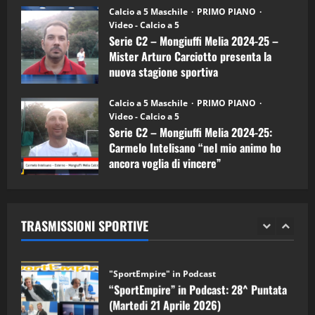
“SportEmpire” in Podcast: 26^ Puntata
Calcio a 5 Maschile
PRIMO PIANO
(Martedi 07 Aprile 2026)
Video - Calcio a 5
Serie C2 – Mongiuffi Melia 2024-25 –
08/04/2026
5
Mister Arturo Carciotto presenta la
nuova stagione sportiva
"SportEmpire" in Podcast
11/09/2024
“SportEmpire” in Podcast: 30^ Puntata
Calcio a 5 Maschile
PRIMO PIANO
(Martedi 05 Maggio 2026)
Video - Calcio a 5
Serie C2 – Mongiuffi Melia 2024-25:
08/05/2026
1
Carmelo Intelisano “nel mio animo ho
ancora voglia di vincere”
"SportEmpire" in Podcast
Sport News
05/09/2024
“SportEmpire” in Podcast: 29^ Puntata
(Martedi 28 Aprile 2026)
TRASMISSIONI SPORTIVE
28/04/2026
2
"SportEmpire" in Podcast
“SportEmpire” in Podcast: 28^ Puntata
(Martedi 21 Aprile 2026)