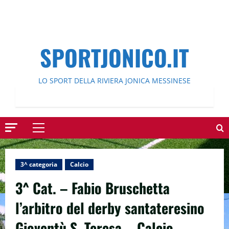
SPORTJONICO.IT
LO SPORT DELLA RIVIERA JONICA MESSINESE
Menu
principale
3^ categoria
Calcio
3^ Cat. – Fabio Bruschetta
l’arbitro del derby santateresino
Gioventù S. Teresa – Calcio