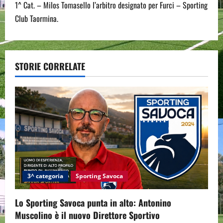
1^ Cat. – Milos Tomasello l’arbitro designato per Furci – Sporting
t
Club Taormina.
n
a
STORIE CORRELATE
v
i
g
a
t
i
3^ categoria
Sporting Savoca
o
Lo Sporting Savoca punta in alto: Antonino
Muscolino è il nuovo Direttore Sportivo