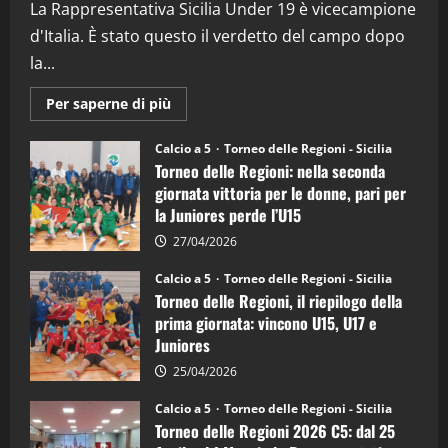
La Rappresentativa Sicilia Under 19 è vicecampione
08/04/2026
5
d'Italia. È stato questo il verdetto del campo dopo
la...
Maggiori
Per saperne di più
informazioni
su
Torneo
Calcio a 5
Torneo delle Regioni - Sicilia
delle
Torneo delle Regioni: nella seconda
Regioni
di
giornata vittoria per le donne, pari per
calcio
la Juniores perde l’U15
a
5:
la
27/04/2026
Sicilia
Juniores
Calcio a 5
Torneo delle Regioni - Sicilia
è
Torneo delle Regioni, il riepilogo della
vicecampione
d’Italia
prima giornata: vincono U15, U17 e
Juniores
25/04/2026
Calcio a 5
Torneo delle Regioni - Sicilia
Torneo delle Regioni 2026 C5: dal 25