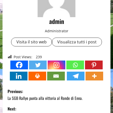
admin
Administrator
Visita il sito web
Visualizza tutti i post
Post Views:
239
P
Previous:
o
La SGB Rallye punta alla vittoria al Ronde di Enna.
s
Next: