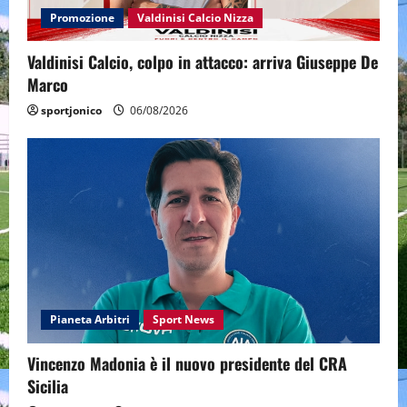
Promozione
Valdinisi Calcio Nizza
Valdinisi Calcio, colpo in attacco: arriva Giuseppe De
Marco
sportjonico
06/08/2026
Pianeta Arbitri
Sport News
Vincenzo Madonia è il nuovo presidente del CRA
Sicilia