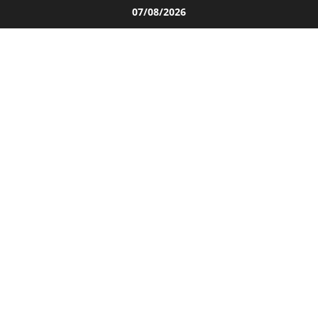
Salta
07/08/2026
al
contenuto