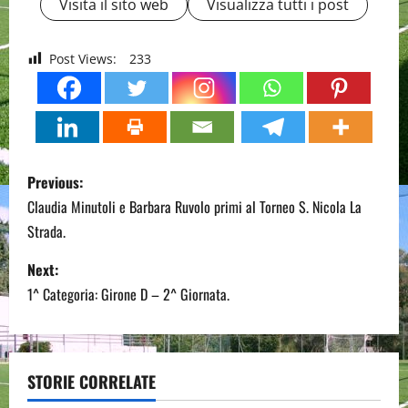
Visita il sito web
Visualizza tutti i post
Post Views:
233
P
Previous:
o
Claudia Minutoli e Barbara Ruvolo primi al Torneo S. Nicola La
Strada.
s
Next:
t
1^ Categoria: Girone D – 2^ Giornata.
n
a
STORIE CORRELATE
v