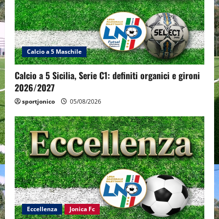
Calcio a 5 Maschile
Calcio a 5 Sicilia, Serie C1: definiti organici e gironi
2026/2027
sportjonico
05/08/2026
Eccellenza
Jonica Fc