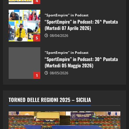
4
"SportEmpire" in Podcast
“SportEmpire” in Podcast: 26^ Puntata
(Martedi 07 Aprile 2026)
08/04/2026
5
"SportEmpire" in Podcast
“SportEmpire” in Podcast: 30^ Puntata
(Martedi 05 Maggio 2026)
08/05/2026
1
"SportEmpire" in Podcast
Sport News
“SportEmpire” in Podcast: 29^ Puntata
TORNEO DELLE REGIONI 2025 – SICILIA
(Martedi 28 Aprile 2026)
28/04/2026
2
"SportEmpire" in Podcast