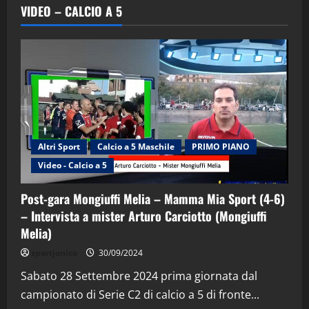
VIDEO – CALCIO A 5
Altri Sport
Calcio a 5 Maschile
PRIMO PIANO
Video - Calcio a 5
Post-gara Mongiuffi Melia – Mamma Mia Sport (4-6)
– Intervista a mister Arturo Carciotto (Mongiuffi
Melia)
"SportEmpire" in Podcast
Sport News
sportjonico
30/09/2024
“SportEmpire” in Podcast: 29^ Puntata
(Martedi 28 Aprile 2026)
Sabato 28 Settembre 2024 prima giornata dal
campionato di Serie C2 di calcio a 5 di fronte...
28/04/2026
2