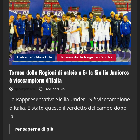
“SportEmpire” in Podcast: 28^ Puntata
(Martedi 21 Aprile 2026)
21/04/2026
3
"SportEmpire" in Podcast
Sport News
“SportEmpire” in Podcast: 27^ Puntata
(Martedi 14 Aprile 2026)
Calcio a 5 Maschile
Torneo delle Regioni - Sicilia
15/04/2026
4
Torneo delle Regioni di calcio a 5: la Sicilia Juniores
è vicecampione d’Italia
"SportEmpire" in Podcast
“SportEmpire” in Podcast: 26^ Puntata
sportjonico
02/05/2026
(Martedi 07 Aprile 2026)
La Rappresentativa Sicilia Under 19 è vicecampione
08/04/2026
5
d'Italia. È stato questo il verdetto del campo dopo
la...
Maggiori
Per saperne di più
informazioni
su