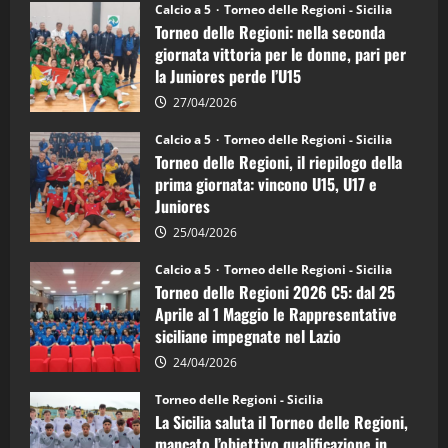
Torneo
Calcio a 5
Torneo delle Regioni - Sicilia
delle
Torneo delle Regioni: nella seconda
Regioni
di
giornata vittoria per le donne, pari per
calcio
la Juniores perde l’U15
a
5:
la
27/04/2026
Sicilia
Juniores
Calcio a 5
Torneo delle Regioni - Sicilia
è
Torneo delle Regioni, il riepilogo della
vicecampione
d’Italia
prima giornata: vincono U15, U17 e
Juniores
25/04/2026
Calcio a 5
Torneo delle Regioni - Sicilia
Torneo delle Regioni 2026 C5: dal 25
Aprile al 1 Maggio le Rappresentative
siciliane impegnate nel Lazio
24/04/2026
Torneo delle Regioni - Sicilia
La Sicilia saluta il Torneo delle Regioni,
mancato l’obiettivo qualificazione in