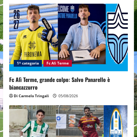
i
g
a
t
i
1^ categoria
Fc Alì Terme
o
Fc Alì Terme, grande colpo: Salvo Panarello è
n
biancazzurro
Di Carmelo Tringali
05/08/2026