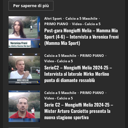
Maggiori
Per saperne di più
informazioni
"SportEmpire" in Podcast
su
“SportEmpire” in Podcast: 28^ Puntata
Post-
Altri Sport
Calcio a 5 Maschile
gara
(Martedi 21 Aprile 2026)
PRIMO PIANO
Video - Calcio a 5
Mongiuffi
Melia
Post-gara Mongiuffi Melia – Mamma Mia
21/04/2026
–
3
Sport (4-6) – Intervista a Veronica Freni
Mamma
Mia
(Mamma Mia Sport)
Sport
"SportEmpire" in Podcast
Sport News
(4-
30/09/2024
6)
“SportEmpire” in Podcast: 27^ Puntata
Calcio a 5 Maschile
PRIMO PIANO
–
(Martedi 14 Aprile 2026)
Video - Calcio a 5
Intervista
a
SerieC2 – Mongiuffi Melia 2024-25 –
15/04/2026
mister
4
Intervista al laterale Mirko Merlino
Arturo
Carciotto
punta di diamante rossoblù
(Mongiuffi
Melia)
"SportEmpire" in Podcast
26/09/2024
“SportEmpire” in Podcast: 26^ Puntata
Calcio a 5 Maschile
PRIMO PIANO
(Martedi 07 Aprile 2026)
Video - Calcio a 5
Serie C2 – Mongiuffi Melia 2024-25 –
08/04/2026
5
Mister Arturo Carciotto presenta la
nuova stagione sportiva
"SportEmpire" in Podcast
11/09/2024