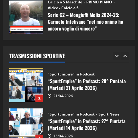
“SportEmpire” in Podcast: 30^ Puntata
Calcio a 5 Maschile
PRIMO PIANO
(Martedi 05 Maggio 2026)
Video - Calcio a 5
Serie C2 – Mongiuffi Melia 2024-25:
08/05/2026
1
Carmelo Intelisano “nel mio animo ho
ancora voglia di vincere”
"SportEmpire" in Podcast
Sport News
05/09/2024
“SportEmpire” in Podcast: 29^ Puntata
(Martedi 28 Aprile 2026)
TRASMISSIONI SPORTIVE
28/04/2026
2
"SportEmpire" in Podcast
“SportEmpire” in Podcast: 28^ Puntata
(Martedi 21 Aprile 2026)
21/04/2026
3
"SportEmpire" in Podcast
Sport News
“SportEmpire” in Podcast: 27^ Puntata
(Martedi 14 Aprile 2026)
15/04/2026