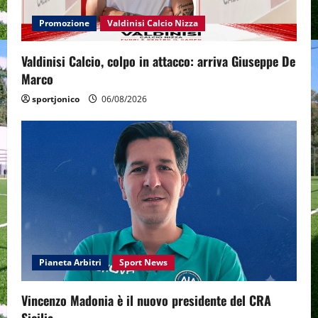
Promozione
Valdinisi Calcio Nizza
Valdinisi Calcio, colpo in attacco: arriva Giuseppe De
Marco
sportjonico
06/08/2026
Pianeta Arbitri
Sport News
Vincenzo Madonia è il nuovo presidente del CRA
Sicilia