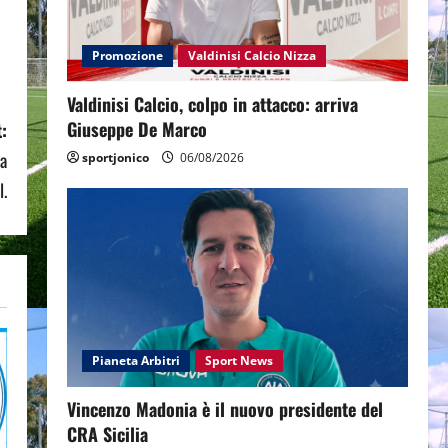
Promozione
Valdinisi Calcio Nizza
Valdinisi Calcio, colpo in attacco: arriva
Giuseppe De Marco
:
la
sportjonico
06/08/2026
l.
Pianeta Arbitri
Sport News
Vincenzo Madonia è il nuovo presidente del
CRA Sicilia