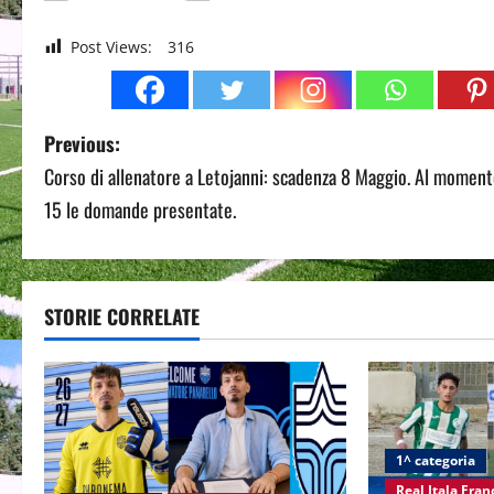
Post Views:
316
P
Previous:
Corso di allenatore a Letojanni: scadenza 8 Maggio. Al momen
o
15 le domande presentate.
s
t
STORIE CORRELATE
n
a
v
i
1^ categoria
Real Itala Fra