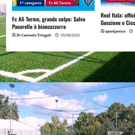
g
1^ categoria
Fc Alì Terme
Real Itala: uffi
a
Fc Alì Terme, grande colpo: Salvo
Guccione e Cicc
Panarello è biancazzurro
t
sportjonico
Di Carmelo Tringali
05/08/2026
i
o
n