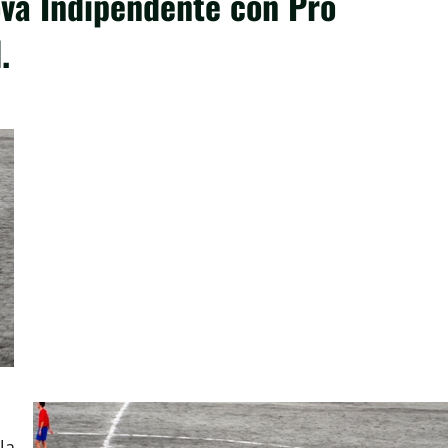
ova Indipendente con Pro
.
la