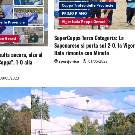
Coppa Trofeo delle Provincie
PRIMO PIANO
Vigor Itala Peppe Geraci
elle Provincie
SuperCoppa Terza Categoria: La
ppe Geraci
Saponarese si porta sul 2-0, la Vigo
Itala rimonta con Minuto
sulta ancora, alza al
Coppa”, 1-0 alla
sportjonico
01/05/2023
08/05/2023