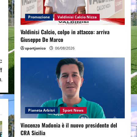
Promozione
Valdinisi Calcio Nizza
Valdinisi Calcio, colpo in attacco: arriva
Giuseppe De Marco
sportjonico
06/08/2026
:
ff
o.
Pianeta Arbitri
Sport News
Vincenzo Madonia è il nuovo presidente del
CRA Sicilia