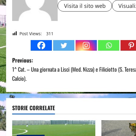
Visita il sito web
Visuali
Post Views:
311
P
Previous:
1^ Cat. – Una giornata a Lisci (Med. Nizza) e Filiciotto (S. Teres
o
Calcio).
s
t
STORIE CORRELATE
n
a