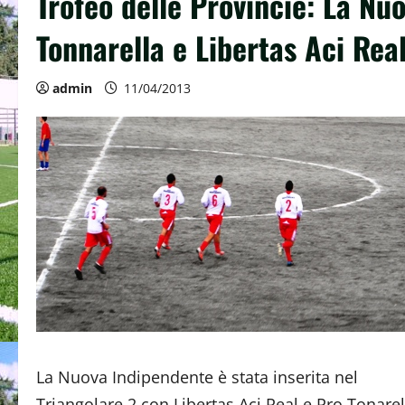
Trofeo delle Provincie: La Nu
Tonnarella e Libertas Aci Real
admin
11/04/2013
La Nuova Indipendente è stata inserita nel
Triangolare 2 con Libertas Aci Real e Pro Tonarel