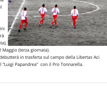
l
ini
rà
ta),
 Maggio (terza giornata).
ebutterà in trasferta sul campo della Libertas Aci
l “Luigi Papandrea” con il Pro Tonnarella.