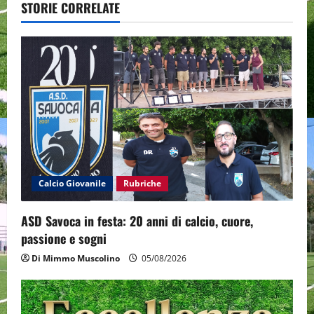
STORIE CORRELATE
v
i
g
a
t
i
Calcio Giovanile
Rubriche
o
ASD Savoca in festa: 20 anni di calcio, cuore,
n
passione e sogni
Di Mimmo Muscolino
05/08/2026