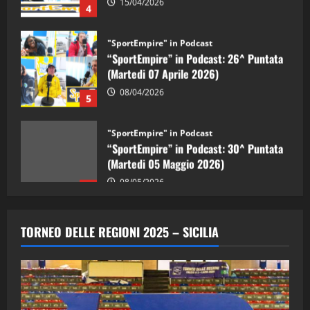
"SportEmpire" in Podcast
“SportEmpire” in Podcast: 26^ Puntata
(Martedi 07 Aprile 2026)
08/04/2026
5
"SportEmpire" in Podcast
“SportEmpire” in Podcast: 30^ Puntata
(Martedi 05 Maggio 2026)
08/05/2026
1
"SportEmpire" in Podcast
Sport News
“SportEmpire” in Podcast: 29^ Puntata
TORNEO DELLE REGIONI 2025 – SICILIA
(Martedi 28 Aprile 2026)
28/04/2026
2
"SportEmpire" in Podcast