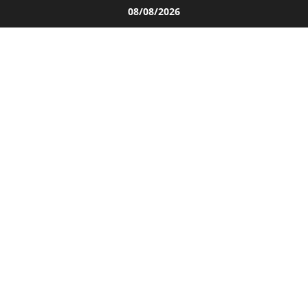
Salta
08/08/2026
al
contenuto