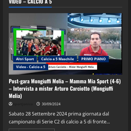
VIDEO – CALCIO A 5
Altri Sport
Calcio a 5 Maschile
PRIMO PIANO
Video - Calcio a 5
Post-gara Mongiuffi Melia – Mamma Mia Sport (4-6)
– Intervista a mister Arturo Carciotto (Mongiuffi
Melia)
"SportEmpire" in Podcast
Sport News
sportjonico
30/09/2024
“SportEmpire” in Podcast: 29^ Puntata
(Martedi 28 Aprile 2026)
Sabato 28 Settembre 2024 prima giornata dal
campionato di Serie C2 di calcio a 5 di fronte...
28/04/2026
2