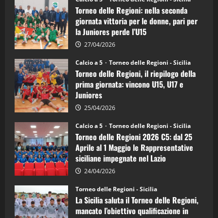
delle
Torneo delle Regioni: nella seconda
Regioni
di
giornata vittoria per le donne, pari per
calcio
la Juniores perde l’U15
a
5:
la
27/04/2026
Sicilia
Juniores
Calcio a 5
Torneo delle Regioni - Sicilia
è
Torneo delle Regioni, il riepilogo della
vicecampione
d’Italia
prima giornata: vincono U15, U17 e
Juniores
25/04/2026
Calcio a 5
Torneo delle Regioni - Sicilia
Torneo delle Regioni 2026 C5: dal 25
Aprile al 1 Maggio le Rappresentative
siciliane impegnate nel Lazio
24/04/2026
Torneo delle Regioni - Sicilia
La Sicilia saluta il Torneo delle Regioni,
mancato l’obiettivo qualificazione in