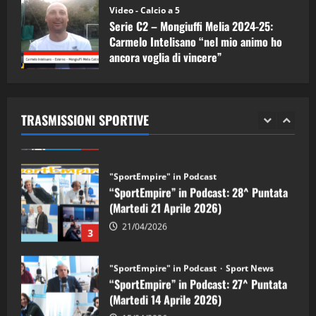
(Martedi 05 Maggio 2026)
Video - Calcio a 5
Serie C2 – Mongiuffi Melia 2024-25:
08/05/2026
1
Carmelo Intelisano “nel mio animo ho
ancora voglia di vincere”
"SportEmpire" in Podcast
Sport News
05/09/2024
“SportEmpire” in Podcast: 29^ Puntata
(Martedi 28 Aprile 2026)
TRASMISSIONI SPORTIVE
28/04/2026
2
"SportEmpire" in Podcast
“SportEmpire” in Podcast: 28^ Puntata
(Martedi 21 Aprile 2026)
21/04/2026
3
"SportEmpire" in Podcast
Sport News
“SportEmpire” in Podcast: 27^ Puntata
(Martedi 14 Aprile 2026)
15/04/2026
4