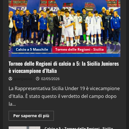
“SportEmpire” in Podcast: 28^ Puntata
(Martedi 21 Aprile 2026)
21/04/2026
3
"SportEmpire" in Podcast
Sport News
“SportEmpire” in Podcast: 27^ Puntata
(Martedi 14 Aprile 2026)
Calcio a 5 Maschile
Torneo delle Regioni - Sicilia
15/04/2026
4
Torneo delle Regioni di calcio a 5: la Sicilia Juniores
è vicecampione d’Italia
"SportEmpire" in Podcast
“SportEmpire” in Podcast: 26^ Puntata
sportjonico
02/05/2026
(Martedi 07 Aprile 2026)
La Rappresentativa Sicilia Under 19 è vicecampione
08/04/2026
5
d'Italia. È stato questo il verdetto del campo dopo
la...
Maggiori
Per saperne di più
informazioni
su
Torneo
Calcio a 5
Torneo delle Regioni - Sicilia