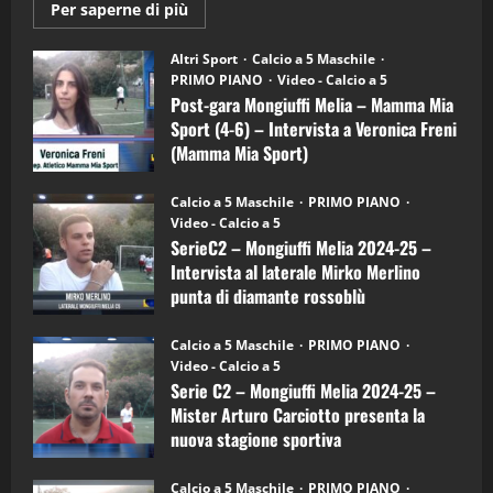
Maggiori
Per saperne di più
informazioni
"SportEmpire" in Podcast
su
“SportEmpire” in Podcast: 28^ Puntata
Post-
Altri Sport
Calcio a 5 Maschile
gara
(Martedi 21 Aprile 2026)
PRIMO PIANO
Video - Calcio a 5
Mongiuffi
Melia
Post-gara Mongiuffi Melia – Mamma Mia
21/04/2026
–
3
Sport (4-6) – Intervista a Veronica Freni
Mamma
Mia
(Mamma Mia Sport)
Sport
"SportEmpire" in Podcast
Sport News
(4-
30/09/2024
6)
“SportEmpire” in Podcast: 27^ Puntata
Calcio a 5 Maschile
PRIMO PIANO
–
(Martedi 14 Aprile 2026)
Video - Calcio a 5
Intervista
a
SerieC2 – Mongiuffi Melia 2024-25 –
15/04/2026
mister
4
Intervista al laterale Mirko Merlino
Arturo
Carciotto
punta di diamante rossoblù
(Mongiuffi
Melia)
"SportEmpire" in Podcast
26/09/2024
“SportEmpire” in Podcast: 26^ Puntata
Calcio a 5 Maschile
PRIMO PIANO
(Martedi 07 Aprile 2026)
Video - Calcio a 5
Serie C2 – Mongiuffi Melia 2024-25 –
08/04/2026
5
Mister Arturo Carciotto presenta la
nuova stagione sportiva
"SportEmpire" in Podcast
11/09/2024
“SportEmpire” in Podcast: 30^ Puntata
Calcio a 5 Maschile
PRIMO PIANO