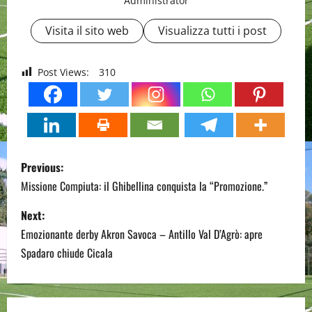
Administrator
Visita il sito web
Visualizza tutti i post
Post Views:
310
P
Previous:
o
Missione Compiuta: il Ghibellina conquista la “Promozione.”
s
Next:
Emozionante derby Akron Savoca – Antillo Val D’Agrò: apre
t
Spadaro chiude Cicala
n
a