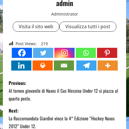
admin
Administrator
Visita il sito web
Visualizza tutti i post
Post Views:
219
P
Previous:
o
Al torneo giovanile di Naxos il Cus Messina Under 12 si piazza al
quarto posto.
s
Next:
t
La Raccomandata Giardini vince la 4^ Edizione “Hockey Naxos
n
2012” Under 12.