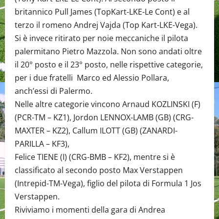
britannico Pull James (TopKart-LKE-Le Cont) e al
terzo il romeno Andrej Vajda (Top Kart-LKE-Vega).
Si è invece ritirato per noie meccaniche il pilota
palermitano Pietro Mazzola. Non sono andati oltre
il 20° posto e il 23° posto, nelle rispettive categorie,
per i due fratelli Marco ed Alessio Pollara,
anch’essi di Palermo.
Nelle altre categorie vincono Arnaud KOZLINSKI (F)
(PCR-TM – KZ1), Jordon LENNOX-LAMB (GB) (CRG-
MAXTER – KZ2), Callum ILOTT (GB) (ZANARDI-
PARILLA – KF3),
Felice TIENE (I) (CRG-BMB – KF2), mentre si è
classificato al secondo posto Max Verstappen
(Intrepid-TM-Vega), figlio del pilota di Formula 1 Jos
Verstappen.
Riviviamo i momenti della gara di Andrea