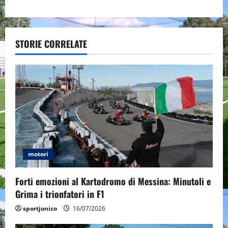
a
v
STORIE CORRELATE
i
g
a
t
i
motori
o
Forti emozioni al Kartodromo di Messina: Minutoli e
n
Grima i trionfatori in F1
sportjonico
16/07/2026