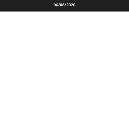
Salta
06/08/2026
al
contenuto