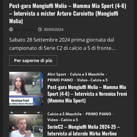
Post-gara Mongiuffi Melia – Mamma Mia Sport (4-6)
– Intervista a mister Arturo Carciotto (Mongiuffi
Melia)
"SportEmpire" in Podcast
Sport News
sportjonico
30/09/2024
“SportEmpire” in Podcast: 29^ Puntata
(Martedi 28 Aprile 2026)
Sabato 28 Settembre 2024 prima giornata dal
campionato di Serie C2 di calcio a 5 di fronte...
28/04/2026
2
Maggiori
Per saperne di più
informazioni
"SportEmpire" in Podcast
su
“SportEmpire” in Podcast: 28^ Puntata
Post-
Altri Sport
Calcio a 5 Maschile
gara
(Martedi 21 Aprile 2026)
PRIMO PIANO
Video - Calcio a 5
Mongiuffi
Melia
Post-gara Mongiuffi Melia – Mamma Mia
21/04/2026
–
3
Sport (4-6) – Intervista a Veronica Freni
Mamma
Mia
(Mamma Mia Sport)
Sport
"SportEmpire" in Podcast
Sport News
(4-
30/09/2024
6)
“SportEmpire” in Podcast: 27^ Puntata
Calcio a 5 Maschile
PRIMO PIANO
–
(Martedi 14 Aprile 2026)
Video - Calcio a 5
Intervista
a
SerieC2 – Mongiuffi Melia 2024-25 –
15/04/2026
mister
4
Intervista al laterale Mirko Merlino
Arturo