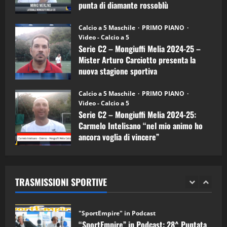
Carciotto
punta di diamante rossoblù
(Mongiuffi
Melia)
"SportEmpire" in Podcast
26/09/2024
“SportEmpire” in Podcast: 26^ Puntata
Calcio a 5 Maschile
PRIMO PIANO
(Martedi 07 Aprile 2026)
Video - Calcio a 5
Serie C2 – Mongiuffi Melia 2024-25 –
08/04/2026
5
Mister Arturo Carciotto presenta la
nuova stagione sportiva
"SportEmpire" in Podcast
11/09/2024
“SportEmpire” in Podcast: 30^ Puntata
Calcio a 5 Maschile
PRIMO PIANO
(Martedi 05 Maggio 2026)
Video - Calcio a 5
Serie C2 – Mongiuffi Melia 2024-25:
08/05/2026
1
Carmelo Intelisano “nel mio animo ho
ancora voglia di vincere”
"SportEmpire" in Podcast
Sport News
05/09/2024
“SportEmpire” in Podcast: 29^ Puntata
(Martedi 28 Aprile 2026)
TRASMISSIONI SPORTIVE
28/04/2026
2
"SportEmpire" in Podcast
“SportEmpire” in Podcast: 28^ Puntata