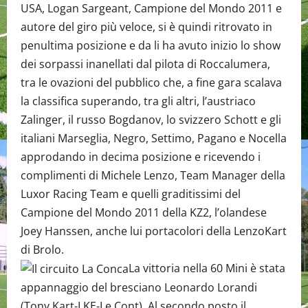
USA, Logan Sargeant, Campione del Mondo 2011 e
autore del giro più veloce, si è quindi ritrovato in
penultima posizione e da li ha avuto inizio lo show
dei sorpassi inanellati dal pilota di Roccalumera,
tra le ovazioni del pubblico che, a fine gara scalava
la classifica superando, tra gli altri, l’austriaco
Zalinger, il russo Bogdanov, lo svizzero Schott e gli
italiani Marseglia, Negro, Settimo, Pagano e Nocella
approdando in decima posizione e ricevendo i
complimenti di Michele Lenzo, Team Manager della
Luxor Racing Team e quelli graditissimi del
Campione del Mondo 2011 della KZ2, l’olandese
Joey Hanssen, anche lui portacolori della LenzoKart
di Brolo.
La vittoria nella 60 Mini è stata
appannaggio del bresciano Leonardo Lorandi
(Tony Kart-LKE-Le Cont). Al secondo posto il