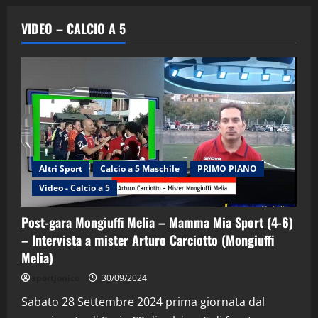
VIDEO – CALCIO A 5
Altri Sport
Calcio a 5 Maschile
PRIMO PIANO
Video - Calcio a 5
Post-gara Mongiuffi Melia – Mamma Mia Sport (4-6)
– Intervista a mister Arturo Carciotto (Mongiuffi
Melia)
"SportEmpire" in Podcast
Sport News
sportjonico
30/09/2024
“SportEmpire” in Podcast: 29^ Puntata
(Martedi 28 Aprile 2026)
Sabato 28 Settembre 2024 prima giornata dal