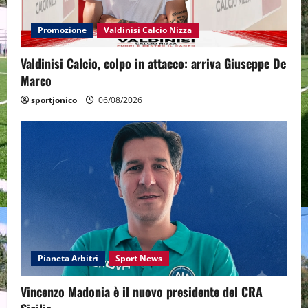
Promozione
Valdinisi Calcio Nizza
Valdinisi Calcio, colpo in attacco: arriva Giuseppe De
Marco
sportjonico
06/08/2026
Pianeta Arbitri
Sport News
Vincenzo Madonia è il nuovo presidente del CRA