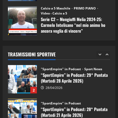
"SportEmpire" in Podcast
11/09/2024
“SportEmpire” in Podcast: 30^ Puntata
Calcio a 5 Maschile
PRIMO PIANO
(Martedi 05 Maggio 2026)
Video - Calcio a 5
Serie C2 – Mongiuffi Melia 2024-25:
08/05/2026
1
Carmelo Intelisano “nel mio animo ho
ancora voglia di vincere”
"SportEmpire" in Podcast
Sport News
05/09/2024
“SportEmpire” in Podcast: 29^ Puntata
(Martedi 28 Aprile 2026)
TRASMISSIONI SPORTIVE
28/04/2026
2
"SportEmpire" in Podcast
“SportEmpire” in Podcast: 28^ Puntata
(Martedi 21 Aprile 2026)
21/04/2026
3
"SportEmpire" in Podcast
Sport News
“SportEmpire” in Podcast: 27^ Puntata
(Martedi 14 Aprile 2026)