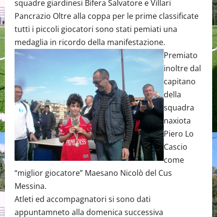
squadre giardinesi Bifera Salvatore e Villari
Pancrazio Oltre alla coppa per le prime classificate
tutti i piccoli giocatori sono stati pemiati una
medaglia in ricordo della manifestazione.
Premiato
inoltre dal
capitano
della
squadra
naxiota
Piero Lo
Cascio
come
“miglior giocatore” Maesano Nicolò del Cus
Messina.
Atleti ed accompagnatori si sono dati
appuntamneto alla domenica successiva