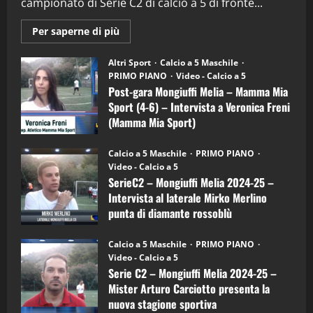
campionato di Serie C2 di calcio a 5 di fronte...
28/04/2026
2
Maggiori
Per saperne di più
informazioni
"SportEmpire" in Podcast
su
“SportEmpire” in Podcast: 28^ Puntata
Post-
Altri Sport
Calcio a 5 Maschile
gara
(Martedi 21 Aprile 2026)
PRIMO PIANO
Video - Calcio a 5
Mongiuffi
Melia
Post-gara Mongiuffi Melia – Mamma Mia
21/04/2026
–
3
Sport (4-6) – Intervista a Veronica Freni
Mamma
Mia
(Mamma Mia Sport)
Sport
"SportEmpire" in Podcast
Sport News
(4-
30/09/2024
6)
“SportEmpire” in Podcast: 27^ Puntata
Calcio a 5 Maschile
PRIMO PIANO
–
(Martedi 14 Aprile 2026)
Video - Calcio a 5
Intervista
a
SerieC2 – Mongiuffi Melia 2024-25 –
15/04/2026
mister
4
Intervista al laterale Mirko Merlino
Arturo
Carciotto
punta di diamante rossoblù
(Mongiuffi
Melia)
"SportEmpire" in Podcast
26/09/2024
“SportEmpire” in Podcast: 26^ Puntata
Calcio a 5 Maschile
PRIMO PIANO
(Martedi 07 Aprile 2026)
Video - Calcio a 5
Serie C2 – Mongiuffi Melia 2024-25 –
08/04/2026
5
Mister Arturo Carciotto presenta la
nuova stagione sportiva