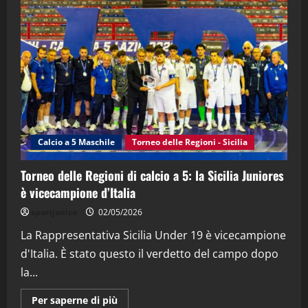
"SportEmpire" in Podcast
“SportEmpire” in Podcast: 28^ Puntata
(Martedi 21 Aprile 2026)
21/04/2026
3
"SportEmpire" in Podcast
Sport News
“SportEmpire” in Podcast: 27^ Puntata
(Martedi 14 Aprile 2026)
Calcio a 5 Maschile
Torneo delle Regioni - Sicilia
15/04/2026
4
Torneo delle Regioni di calcio a 5: la Sicilia Juniores
è vicecampione d’Italia
"SportEmpire" in Podcast
“SportEmpire” in Podcast: 26^ Puntata
sportjonico
02/05/2026
(Martedi 07 Aprile 2026)
La Rappresentativa Sicilia Under 19 è vicecampione
08/04/2026
5
d'Italia. È stato questo il verdetto del campo dopo
la...
Maggiori
Per saperne di più