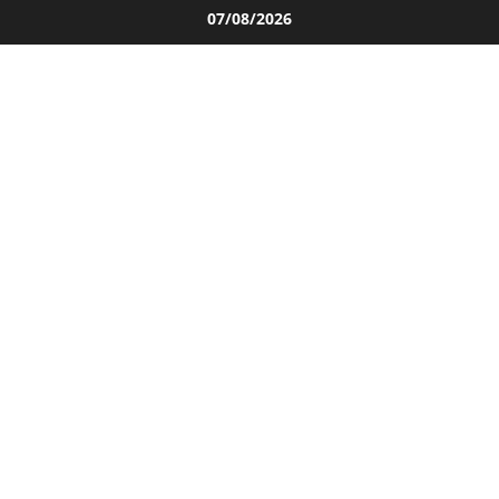
Salta
07/08/2026
al
contenuto