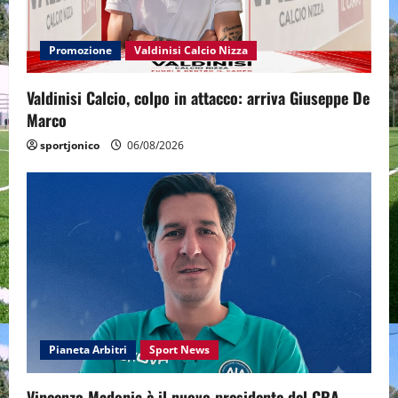
Promozione
Valdinisi Calcio Nizza
Valdinisi Calcio, colpo in attacco: arriva Giuseppe De
Marco
sportjonico
06/08/2026
Pianeta Arbitri
Sport News
Vincenzo Madonia è il nuovo presidente del CRA