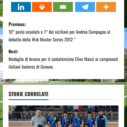
P
Previous:
o
10^ posto assoluto e 1^ dei siciliani per Andrea Campagna al
debutto della Wsk Master Series 2012 “
s
Next:
t
Medaglia di bronzo per il santateresino Elios Manzi ai campionati
n
italiani Juniores di Genova.
a
v
STORIE CORRELATE
i
g