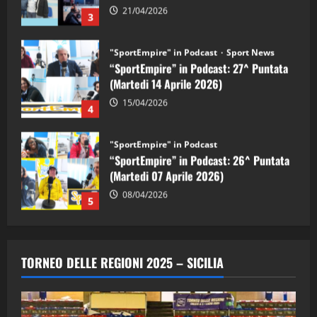
15/04/2026
4
"SportEmpire" in Podcast
“SportEmpire” in Podcast: 26^ Puntata
(Martedi 07 Aprile 2026)
08/04/2026
5
"SportEmpire" in Podcast
“SportEmpire” in Podcast: 30^ Puntata
(Martedi 05 Maggio 2026)
08/05/2026
1
"SportEmpire" in Podcast
Sport News
“SportEmpire” in Podcast: 29^ Puntata
TORNEO DELLE REGIONI 2025 – SICILIA
(Martedi 28 Aprile 2026)
28/04/2026
2