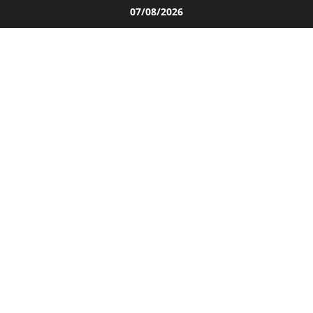
Salta
07/08/2026
al
contenuto