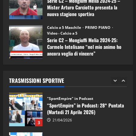
Serie C2 – Mongiuffi Melia 2024-25 –
08/05/2026
1
Mister Arturo Carciotto presenta la
nuova stagione sportiva
"SportEmpire" in Podcast
Sport News
11/09/2024
“SportEmpire” in Podcast: 29^ Puntata
Calcio a 5 Maschile
PRIMO PIANO
(Martedi 28 Aprile 2026)
Video - Calcio a 5
Serie C2 – Mongiuffi Melia 2024-25:
28/04/2026
2
Carmelo Intelisano “nel mio animo ho
ancora voglia di vincere”
"SportEmpire" in Podcast
05/09/2024
“SportEmpire” in Podcast: 28^ Puntata
(Martedi 21 Aprile 2026)
TRASMISSIONI SPORTIVE
21/04/2026
3
"SportEmpire" in Podcast
Sport News
“SportEmpire” in Podcast: 27^ Puntata
(Martedi 14 Aprile 2026)
15/04/2026
4