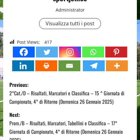
Administrator
Visualizza tutti i post
Post Views:
417
P
Previous:
o
2^Cat./D – Risultati, Marcatori e Classifica – 15 ^ Giornata di
Campionato, 4^ di Ritorno (Domenica 26 Gennaio 2025)
s
Next:
t
Prom./B – Risultati, Marcatori, Tabellini e Classifica – 17^
n
Giornata di Campionato, 4^ di Ritorno (Domenica 26 Gennaio