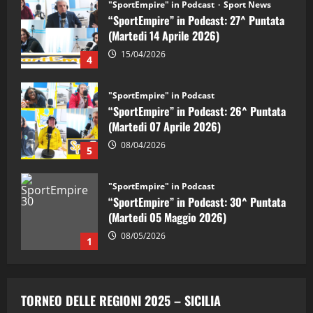
"SportEmpire" in Podcast
“SportEmpire” in Podcast: 26^ Puntata
(Martedi 07 Aprile 2026)
08/04/2026
5
"SportEmpire" in Podcast
“SportEmpire” in Podcast: 30^ Puntata
(Martedi 05 Maggio 2026)
08/05/2026
1
"SportEmpire" in Podcast
Sport News
“SportEmpire” in Podcast: 29^ Puntata
(Martedi 28 Aprile 2026)
28/04/2026
2
"SportEmpire" in Podcast
“SportEmpire” in Podcast: 28^ Puntata
TORNEO DELLE REGIONI 2025 – SICILIA
(Martedi 21 Aprile 2026)