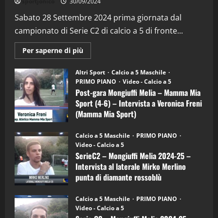
sportjonico
30/09/2024
“SportEmpire” in Podcast: 28^ Puntata
(Martedi 21 Aprile 2026)
Sabato 28 Settembre 2024 prima giornata dal
campionato di Serie C2 di calcio a 5 di fronte...
21/04/2026
3
Maggiori
Per saperne di più
informazioni
"SportEmpire" in Podcast
Sport News
su
“SportEmpire” in Podcast: 27^ Puntata
Post-
Altri Sport
Calcio a 5 Maschile
gara
(Martedi 14 Aprile 2026)
PRIMO PIANO
Video - Calcio a 5
Mongiuffi
Melia
Post-gara Mongiuffi Melia – Mamma Mia
15/04/2026
–
4
Sport (4-6) – Intervista a Veronica Freni
Mamma
Mia
(Mamma Mia Sport)
Sport
"SportEmpire" in Podcast
(4-
30/09/2024
6)
“SportEmpire” in Podcast: 26^ Puntata
Calcio a 5 Maschile
PRIMO PIANO
–
(Martedi 07 Aprile 2026)
Video - Calcio a 5
Intervista
a
SerieC2 – Mongiuffi Melia 2024-25 –
08/04/2026
mister
5
Intervista al laterale Mirko Merlino
Arturo
Carciotto
punta di diamante rossoblù
(Mongiuffi
Melia)
"SportEmpire" in Podcast
26/09/2024
“SportEmpire” in Podcast: 30^ Puntata
Calcio a 5 Maschile
PRIMO PIANO
(Martedi 05 Maggio 2026)
Video - Calcio a 5