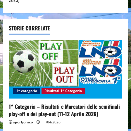
2025)
a
v
STORIE CORRELATE
i
g
a
t
i
o
1^ categoria
Risultati 1^ Categoria
n
1^ Categoria – Risultati e Marcatori delle semifinali
play-off e dei play-out (11-12 Aprile 2026)
sportjonico
11/04/2026