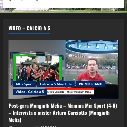
VIDEO – CALCIO A 5
Altri Sport
Calcio a 5 Maschile
PRIMO PIANO
"SportEmpire" in Podcast
Sport News
Video - Calcio a 5
“SportEmpire” in Podcast: 29^ Puntata
(Martedi 28 Aprile 2026)
Post-gara Mongiuffi Melia – Mamma Mia Sport (4-6)
28/04/2026
2
– Intervista a mister Arturo Carciotto (Mongiuffi
Melia)
"SportEmpire" in Podcast