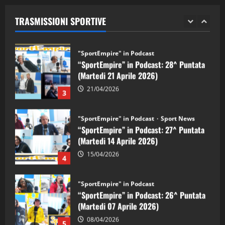
(Martedi 28 Aprile 2026)
TRASMISSIONI SPORTIVE
28/04/2026
2
"SportEmpire" in Podcast
“SportEmpire” in Podcast: 28^ Puntata
(Martedi 21 Aprile 2026)
21/04/2026
3
"SportEmpire" in Podcast
Sport News
“SportEmpire” in Podcast: 27^ Puntata
(Martedi 14 Aprile 2026)
15/04/2026
4
"SportEmpire" in Podcast
“SportEmpire” in Podcast: 26^ Puntata
(Martedi 07 Aprile 2026)
08/04/2026
5