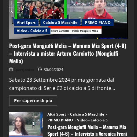
Altri Sport
Calcio a 5 Maschile
PRIMO PIANO
Video - Calcio a 5
Post-gara Mongiuffi Melia – Mamma Mia Sport (4-6)
– Intervista a mister Arturo Carciotto (Mongiuffi
Melia)
"SportEmpire" in Podcast
Sport News
sportjonico
30/09/2024
“SportEmpire” in Podcast: 29^ Puntata
(Martedi 28 Aprile 2026)
Sabato 28 Settembre 2024 prima giornata dal
campionato di Serie C2 di calcio a 5 di fronte...
28/04/2026
2
Maggiori
Per saperne di più
informazioni
"SportEmpire" in Podcast
su
“SportEmpire” in Podcast: 28^ Puntata
Post-
Altri Sport
Calcio a 5 Maschile
gara
(Martedi 21 Aprile 2026)
PRIMO PIANO
Video - Calcio a 5
Mongiuffi
Melia
Post-gara Mongiuffi Melia – Mamma Mia
21/04/2026
–
3
Sport (4-6) – Intervista a Veronica Freni
Mamma