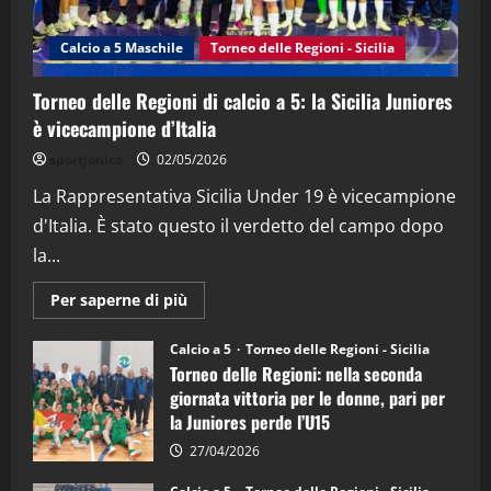
“SportEmpire” in Podcast: 27^ Puntata
(Martedi 14 Aprile 2026)
Calcio a 5 Maschile
Torneo delle Regioni - Sicilia
15/04/2026
4
Torneo delle Regioni di calcio a 5: la Sicilia Juniores
è vicecampione d’Italia
"SportEmpire" in Podcast
“SportEmpire” in Podcast: 26^ Puntata
sportjonico
02/05/2026
(Martedi 07 Aprile 2026)
La Rappresentativa Sicilia Under 19 è vicecampione
08/04/2026
5
d'Italia. È stato questo il verdetto del campo dopo
la...
Maggiori
Per saperne di più
informazioni
su
Torneo
Calcio a 5
Torneo delle Regioni - Sicilia
delle
Torneo delle Regioni: nella seconda
Regioni
di
giornata vittoria per le donne, pari per
calcio
la Juniores perde l’U15
a
5:
la
27/04/2026
Sicilia
Juniores