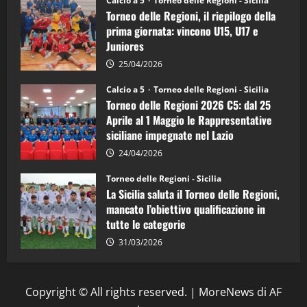
Calcio a 5
Torneo delle Regioni - Sicilia
è
Torneo delle Regioni, il riepilogo della
vicecampione
d’Italia
prima giornata: vincono U15, U17 e
Juniores
25/04/2026
Calcio a 5
Torneo delle Regioni - Sicilia
Torneo delle Regioni 2026 C5: dal 25
Aprile al 1 Maggio le Rappresentative
siciliane impegnate nel Lazio
24/04/2026
Torneo delle Regioni - Sicilia
La Sicilia saluta il Torneo delle Regioni,
mancato l’obiettivo qualificazione in
tutte le categorie
31/03/2026
Copyright © All rights reserved.
|
MoreNews
di AF