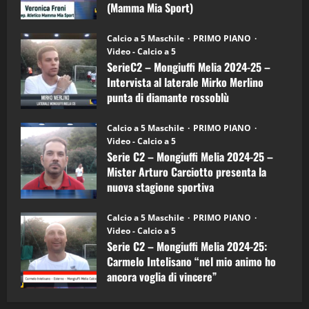
Mia
(Mamma Mia Sport)
Sport
"SportEmpire" in Podcast
Sport News
(4-
30/09/2024
6)
“SportEmpire” in Podcast: 27^ Puntata
Calcio a 5 Maschile
PRIMO PIANO
–
(Martedi 14 Aprile 2026)
Video - Calcio a 5
Intervista
a
SerieC2 – Mongiuffi Melia 2024-25 –
15/04/2026
mister
4
Intervista al laterale Mirko Merlino
Arturo
Carciotto
punta di diamante rossoblù
(Mongiuffi
Melia)
"SportEmpire" in Podcast
26/09/2024
“SportEmpire” in Podcast: 26^ Puntata
Calcio a 5 Maschile
PRIMO PIANO
(Martedi 07 Aprile 2026)
Video - Calcio a 5
Serie C2 – Mongiuffi Melia 2024-25 –
08/04/2026
5
Mister Arturo Carciotto presenta la
nuova stagione sportiva
"SportEmpire" in Podcast
11/09/2024
“SportEmpire” in Podcast: 30^ Puntata
Calcio a 5 Maschile
PRIMO PIANO
(Martedi 05 Maggio 2026)
Video - Calcio a 5
Serie C2 – Mongiuffi Melia 2024-25:
08/05/2026
1
Carmelo Intelisano “nel mio animo ho
ancora voglia di vincere”
"SportEmpire" in Podcast
Sport News
05/09/2024
“SportEmpire” in Podcast: 29^ Puntata