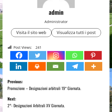
admin
Administrator
Visita il sito web
Visualizza tutti i post
Post Views:
241
P
Previous:
o
Promozione – Designazioni arbitrali 19* Giornata.
s
Next:
2°- Designazioni Arbitrali XV Giornata.
t