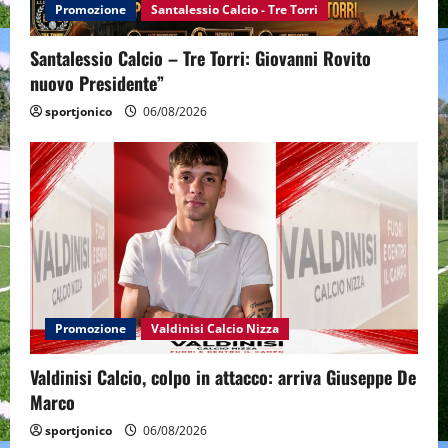
Promozione
Santalessio Calcio - Tre Torri
Santalessio Calcio – Tre Torri: Giovanni Rovito
nuovo Presidente”
sportjonico
06/08/2026
Promozione
Valdinisi Calcio Nizza
Valdinisi Calcio, colpo in attacco: arriva Giuseppe De
Marco
sportjonico
06/08/2026