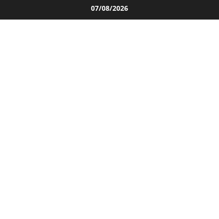
Salta
07/08/2026
al
contenuto