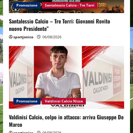
Promozione
Santalessio Calcio - Tre Torri
Santalessio Calcio – Tre Torri: Giovanni Rovito
nuovo Presidente”
sportjonico
06/08/2026
Promozione
Valdinisi Calcio Nizza
Valdinisi Calcio, colpo in attacco: arriva Giuseppe De
Marco
sportjonico
06/08/2026