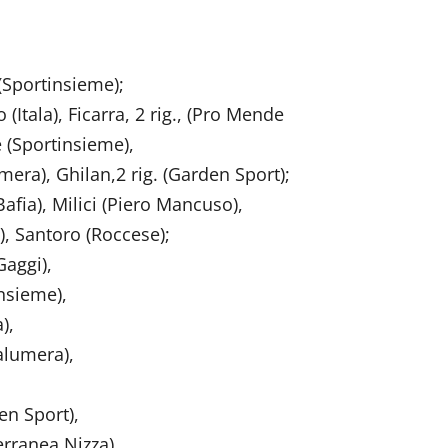
. (Sportinsieme);
 (Itala), Ficarra, 2 rig., (Pro Mende
ne (Sportinsieme),
mera), Ghilan,2 rig. (Garden Sport);
 Bafia), Milici (Piero Mancuso),
i), Santoro (Roccese);
Gaggi),
me),
,
era),
Sport),
a Nizza),