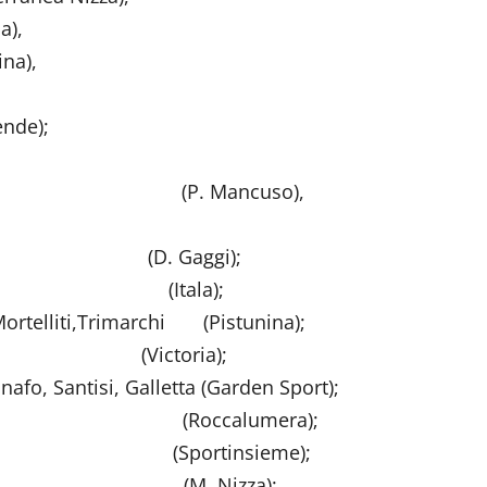
),
),
,
);
vo (P. Mancuso),
se (D. Gaggi);
 Amante (Itala);
, Mortelliti,Trimarchi (Pistunina);
Victoria);
nafo, Santisi, Galletta (Garden Sport);
, Morgante (Roccalumera);
 Di Bella (Sportinsieme);
, G. Romeo (M. Nizza);