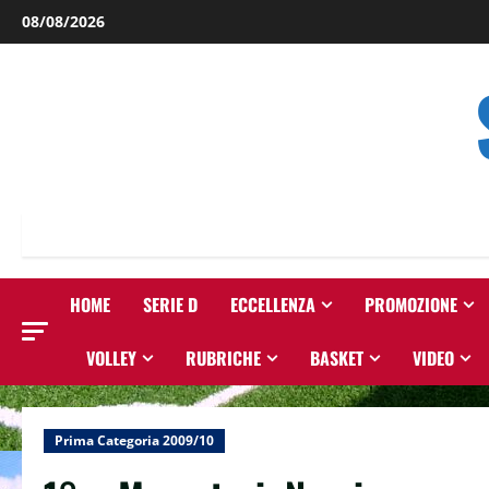
Salta
08/08/2026
al
contenuto
HOME
SERIE D
ECCELLENZA
PROMOZIONE
VOLLEY
RUBRICHE
BASKET
VIDEO
Prima Categoria 2009/10