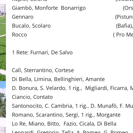
Giambò, Monforte Bonarrigo (Orsa
Gennaro (Pistunina
Bucalo, Scolaro (Bafia)
Rocco ( Pro Mende
1 Rete: Furnari, De Sal
Calì, Sterrantino, Corte
Di Bella, Limina, Bellinghieri,
D. Bonura, S. Velardo, 1 rig., Migliardi, Ficarra
Ciancio, Contato (
Santonocito, C. Cambria, 1 rig., D. Munafò, F. Mu
Romano, Scarantino, Sergi, 1 rig.
Lo Re, Miano, Bitto, Fazio, Cicala,
Leopardi, Gregorio, Tella, A. Romeo