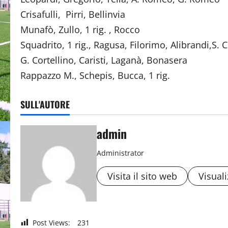
Crisafulli, Pirri, Bell
Munafò, Zullo, 1 rig. , R
Squadrito, 1 rig., Ragusa, Filorimo, Ali
G. Cortellino, Caristi, Laganà, 
Rappazzo M., Schepis, Bucca, 1 
SULL'AUTORE
admin
Administrator
Visita il sito web
Visuali
Post Views:
231