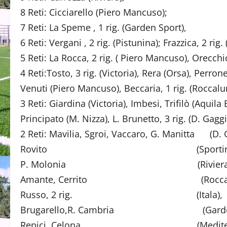
8 Reti: Cicciarello (Piero Mancuso);
7 Reti: La Speme , 1 rig. (Garden Sport),
6 Reti: Vergani , 2 rig. (Pistunina); Frazzica, 2 rig
5 Reti: La Rocca, 2 rig. ( Piero Mancuso), Orecchio
4 Reti:Tosto, 3 rig. (Victoria), Rera (Orsa), Perro
Venuti (Piero Mancuso), Beccaria, 1 rig. (Roccalu
3 Reti: Giardina (Victoria), Imbesi, Trifilò (Aquila
Principato (M. Nizza), L. Brunetto, 3 rig. (D. Gagg
2 Reti: Mavilia, Sgroi, Vaccaro, G. Manitta (D. 
Rovito (Sportinsie
P. Molonia (Riviera)
Amante, Cerrito (Roccalum
Russo, 2 rig. (Itala),
Brugarello,R. Cambria (Garden 
Repici, Celona (Mediterrane