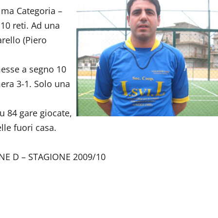
ima Categoria –
10 reti. Ad una
rello (Piero
messe a segno 10
mera 3-1. Solo una
u 84 gare giocate,
lle fuori casa.
NE D – STAGIONE 2009/10