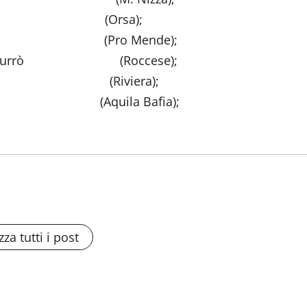
invia (Orsa);
occo (Pro Mende);
brandi,S. Currò (Roccese);
Bonasera (Riviera);
rig. (Aquila Bafia);
zza tutti i post