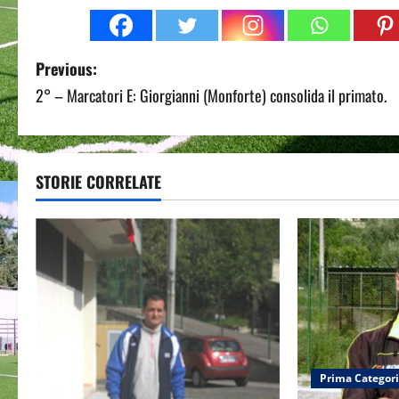
P
Previous:
2° – Marcatori E: Giorgianni (Monforte) consolida il primato.
o
s
t
STORIE CORRELATE
n
a
v
i
g
Prima Categor