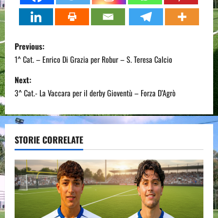
P
Previous:
o
1^ Cat. – Enrico Di Grazia per Robur – S. Teresa Calcio
s
Next:
3^ Cat.- La Vaccara per il derby Gioventù – Forza D’Agrò
t
n
a
STORIE CORRELATE
v
i
g