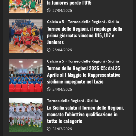
la Juniores perde l’U15
a
5:
la
27/04/2026
Sicilia
Juniores
Calcio a 5
Torneo delle Regioni - Sicilia
è
Torneo delle Regioni, il riepilogo della
vicecampione
d’Italia
prima giornata: vincono U15, U17 e
Juniores
25/04/2026
Calcio a 5
Torneo delle Regioni - Sicilia
Torneo delle Regioni 2026 C5: dal 25
Aprile al 1 Maggio le Rappresentative
siciliane impegnate nel Lazio
24/04/2026
Torneo delle Regioni - Sicilia
La Sicilia saluta il Torneo delle Regioni,
mancato l’obiettivo qualificazione in
tutte le categorie
31/03/2026