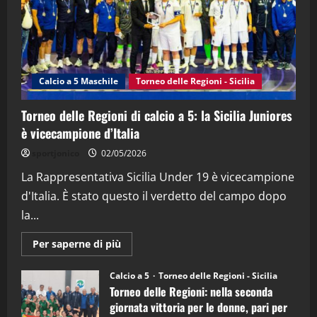
3
"SportEmpire" in Podcast
Sport News
“SportEmpire” in Podcast: 27^ Puntata
(Martedi 14 Aprile 2026)
Calcio a 5 Maschile
Torneo delle Regioni - Sicilia
15/04/2026
4
Torneo delle Regioni di calcio a 5: la Sicilia Juniores
è vicecampione d’Italia
"SportEmpire" in Podcast
“SportEmpire” in Podcast: 26^ Puntata
sportjonico
02/05/2026
(Martedi 07 Aprile 2026)
La Rappresentativa Sicilia Under 19 è vicecampione
08/04/2026
5
d'Italia. È stato questo il verdetto del campo dopo
la...
Maggiori
Per saperne di più
informazioni
su
Torneo
Calcio a 5
Torneo delle Regioni - Sicilia
delle
Torneo delle Regioni: nella seconda
Regioni
di
giornata vittoria per le donne, pari per
calcio