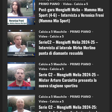
gara
(Martedi 21 Aprile 2026)
PRIMO PIANO
Video - Calcio a 5
Mongiuffi
Melia
Post-gara Mongiuffi Melia – Mamma Mia
21/04/2026
–
3
Sport (4-6) – Intervista a Veronica Freni
Mamma
Mia
(Mamma Mia Sport)
Sport
"SportEmpire" in Podcast
Sport News
(4-
30/09/2024
6)
“SportEmpire” in Podcast: 27^ Puntata
Calcio a 5 Maschile
PRIMO PIANO
–
(Martedi 14 Aprile 2026)
Video - Calcio a 5
Intervista
a
SerieC2 – Mongiuffi Melia 2024-25 –
15/04/2026
mister
4
Intervista al laterale Mirko Merlino
Arturo
Carciotto
punta di diamante rossoblù
(Mongiuffi
Melia)
"SportEmpire" in Podcast
26/09/2024
“SportEmpire” in Podcast: 26^ Puntata
Calcio a 5 Maschile
PRIMO PIANO
(Martedi 07 Aprile 2026)
Video - Calcio a 5
Serie C2 – Mongiuffi Melia 2024-25 –
08/04/2026
5
Mister Arturo Carciotto presenta la
nuova stagione sportiva
"SportEmpire" in Podcast
11/09/2024
“SportEmpire” in Podcast: 30^ Puntata
Calcio a 5 Maschile
PRIMO PIANO
(Martedi 05 Maggio 2026)
Video - Calcio a 5
Serie C2 – Mongiuffi Melia 2024-25:
08/05/2026
1