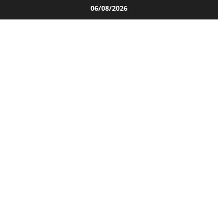
Salta
06/08/2026
al
contenuto