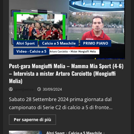
Altri Sport
Calcio a 5 Maschile
PRIMO PIANO
Video - Calcio a 5
Post-gara Mongiuffi Melia – Mamma Mia Sport (4-6)
– Intervista a mister Arturo Carciotto (Mongiuffi
Melia)
"SportEmpire" in Podcast
Sport News
sportjonico
30/09/2024
“SportEmpire” in Podcast: 29^ Puntata
(Martedi 28 Aprile 2026)
Sabato 28 Settembre 2024 prima giornata dal
campionato di Serie C2 di calcio a 5 di fronte...
28/04/2026
2
Maggiori
Per saperne di più
informazioni
"SportEmpire" in Podcast
su
“SportEmpire” in Podcast: 28^ Puntata
Post-
Altri Sport
Calcio a 5 Maschile