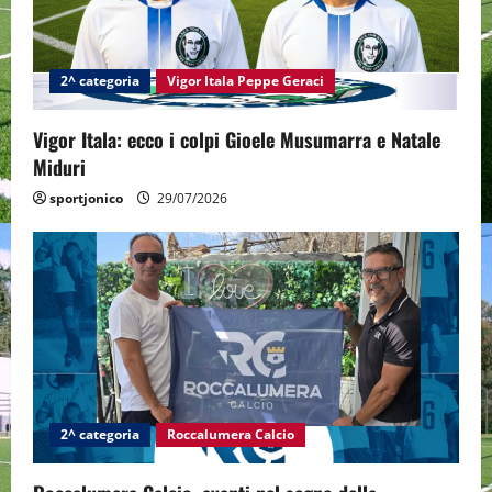
a
t
2^ categoria
Vigor Itala Peppe Geraci
i
Vigor Itala: ecco i colpi Gioele Musumarra e Natale
o
Miduri
n
sportjonico
29/07/2026
2^ categoria
Roccalumera Calcio