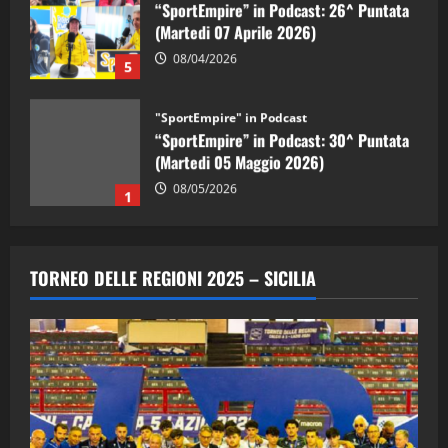
“SportEmpire” in Podcast: 26^ Puntata
(Martedi 07 Aprile 2026)
08/04/2026
5
"SportEmpire" in Podcast
“SportEmpire” in Podcast: 30^ Puntata
(Martedi 05 Maggio 2026)
08/05/2026
1
"SportEmpire" in Podcast
Sport News
“SportEmpire” in Podcast: 29^ Puntata
TORNEO DELLE REGIONI 2025 – SICILIA
(Martedi 28 Aprile 2026)
28/04/2026
2
"SportEmpire" in Podcast
“SportEmpire” in Podcast: 28^ Puntata
(Martedi 21 Aprile 2026)
21/04/2026