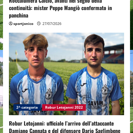
Roccalumera Calcio, avanti nel segno della
continuità: mister Peppe Mangiò confermato in
panchina
sportjonico
27/07/2026
2^ categoria
Robur Letojanni 2022
Robur Letojanni: ufficiale l’arrivo dell’attaccante
Damiano Cannata e del difensore Dario Saglimbene