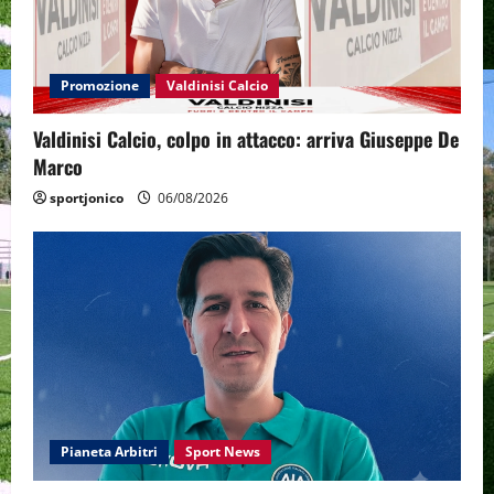
Promozione
Valdinisi Calcio
Valdinisi Calcio, colpo in attacco: arriva Giuseppe De
Marco
sportjonico
06/08/2026
Pianeta Arbitri
Sport News