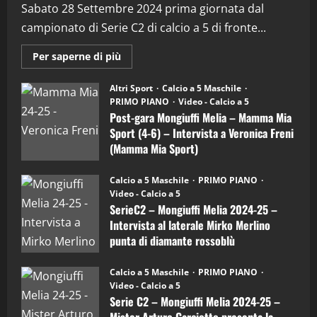
(Martedi 28 Aprile 2026)
Sabato 28 Settembre 2024 prima giornata dal
campionato di Serie C2 di calcio a 5 di fronte...
28/04/2026
2
Maggiori
Per saperne di più
informazioni
"SportEmpire" in Podcast
su
“SportEmpire” in Podcast: 28^ Puntata
Post-
Altri Sport
Calcio a 5 Maschile
gara
(Martedi 21 Aprile 2026)
PRIMO PIANO
Video - Calcio a 5
Mongiuffi
Melia
Post-gara Mongiuffi Melia – Mamma Mia
21/04/2026
–
3
Sport (4-6) – Intervista a Veronica Freni
Mamma
Mia
(Mamma Mia Sport)
Sport
"SportEmpire" in Podcast
Sport News
(4-
30/09/2024
6)
“SportEmpire” in Podcast: 27^ Puntata
Calcio a 5 Maschile
PRIMO PIANO
–
(Martedi 14 Aprile 2026)
Video - Calcio a 5
Intervista
a
SerieC2 – Mongiuffi Melia 2024-25 –
15/04/2026
mister
4
Intervista al laterale Mirko Merlino
Arturo
Carciotto
punta di diamante rossoblù
(Mongiuffi
Melia)
"SportEmpire" in Podcast
26/09/2024
“SportEmpire” in Podcast: 26^ Puntata
Calcio a 5 Maschile
PRIMO PIANO
(Martedi 07 Aprile 2026)
Video - Calcio a 5
Serie C2 – Mongiuffi Melia 2024-25 –
08/04/2026
5