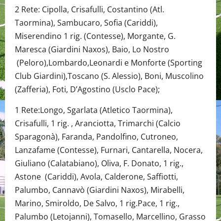
2 Rete: Cipolla, Crisafulli, Costantino (Atl.
Taormina), Sambucaro, Sofia (Cariddi),
Miserendino 1 rig. (Contesse), Morgante, G.
Maresca (Giardini Naxos), Baio, Lo Nostro
(Peloro),Lombardo,Leonardi e Monforte (Sporting
Club Giardini),Toscano (S. Alessio), Boni, Muscolino
(Zafferia), Foti, D’Agostino (Usclo Pace);
1 Rete:Longo, Sgarlata (Atletico Taormina),
Crisafulli, 1 rig. , Aranciotta, Trimarchi (Calcio
Sparagonà), Faranda, Pandolfino, Cutroneo,
Lanzafame (Contesse), Furnari, Cantarella, Nocera,
Giuliano (Calatabiano), Oliva, F. Donato, 1 rig.,
Astone (Cariddi), Avola, Calderone, Saffiotti,
Palumbo, Cannavò (Giardini Naxos), Mirabelli,
Marino, Smiroldo, De Salvo, 1 rig.Pace, 1 rig.,
Palumbo (Letojanni), Tomasello, Marcellino, Grasso