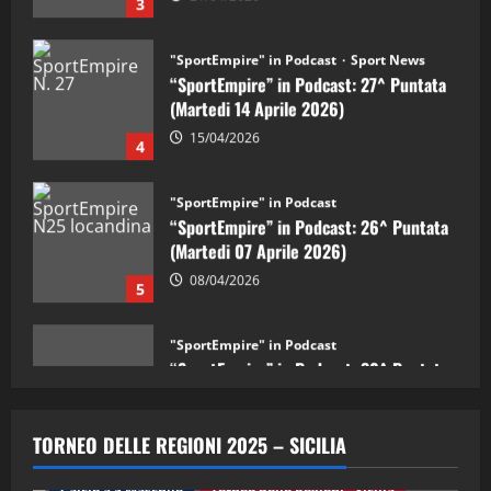
“SportEmpire” in Podcast: 27^ Puntata
(Martedi 14 Aprile 2026)
15/04/2026
4
"SportEmpire" in Podcast
“SportEmpire” in Podcast: 26^ Puntata
(Martedi 07 Aprile 2026)
08/04/2026
5
"SportEmpire" in Podcast
“SportEmpire” in Podcast: 30^ Puntata
(Martedi 05 Maggio 2026)
08/05/2026
1
"SportEmpire" in Podcast
Sport News
“SportEmpire” in Podcast: 29^ Puntata
TORNEO DELLE REGIONI 2025 – SICILIA
(Martedi 28 Aprile 2026)
28/04/2026
Calcio a 5 Maschile
Torneo delle Regioni - Sicilia