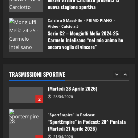
Mister Arturo Carciotto presenta la
nuova stagione sportiva
"SportEmpire" in Podcast
11/09/2024
“SportEmpire” in Podcast: 30^ Puntata
Calcio a 5 Maschile
PRIMO PIANO
(Martedi 05 Maggio 2026)
Video - Calcio a 5
Serie C2 – Mongiuffi Melia 2024-25:
08/05/2026
1
Carmelo Intelisano “nel mio animo ho
ancora voglia di vincere”
"SportEmpire" in Podcast
Sport News
05/09/2024
“SportEmpire” in Podcast: 29^ Puntata
(Martedi 28 Aprile 2026)
TRASMISSIONI SPORTIVE
28/04/2026
2
"SportEmpire" in Podcast
“SportEmpire” in Podcast: 28^ Puntata
(Martedi 21 Aprile 2026)
21/04/2026
3
"SportEmpire" in Podcast
Sport News