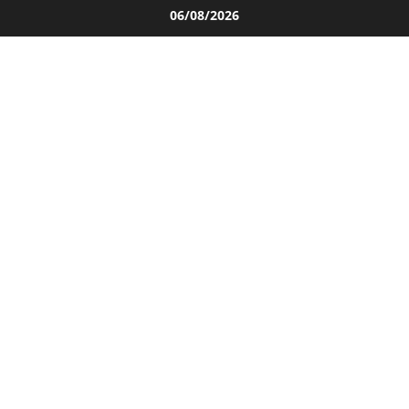
Salta
06/08/2026
al
contenuto