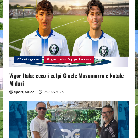
g
a
t
i
2^ categoria
Vigor Itala Peppe Geraci
o
n
Vigor Itala: ecco i colpi Gioele Musumarra e Natale
Miduri
sportjonico
29/07/2026