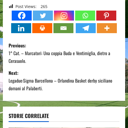
Post Views:
265
P
Previous:
o
1^ Cat. – Marcatori: Una coppia Buda e Ventimiglia, dietro a
Cerasuolo.
s
Next:
t
Legadue:Sigma Barcellona – Orlandina Basket derby siciliano
n
domani al Palaberti.
a
v
STORIE CORRELATE
i