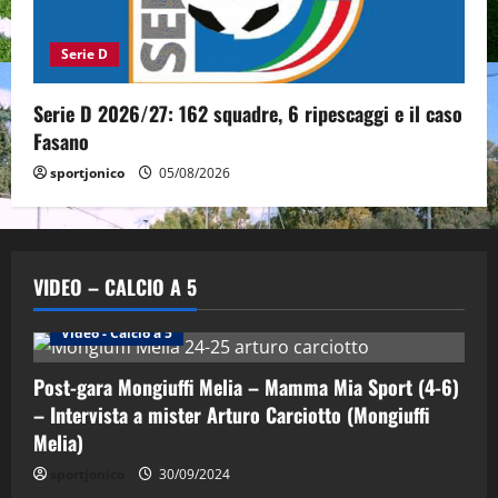
Serie D
Serie D 2026/27: 162 squadre, 6 ripescaggi e il caso
Fasano
sportjonico
05/08/2026
VIDEO – CALCIO A 5
Altri Sport
Calcio a 5 Maschile
PRIMO PIANO
Video - Calcio a 5
Post-gara Mongiuffi Melia – Mamma Mia Sport (4-6)
– Intervista a mister Arturo Carciotto (Mongiuffi
Melia)
"SportEmpire" in Podcast
Sport News
sportjonico
30/09/2024
“SportEmpire” in Podcast: 29^ Puntata