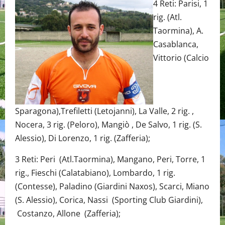
4 Reti: Parisi, 1
rig. (Atl.
Taormina), A.
Casablanca,
Vittorio (Calcio
Sparagona),Trefiletti (Letojanni), La Valle, 2 rig. ,
Nocera, 3 rig. (Peloro), Mangiò , De Salvo, 1 rig. (S.
Alessio), Di Lorenzo, 1 rig. (Zafferia);
3 Reti: Peri (Atl.Taormina), Mangano, Peri, Torre, 1
rig., Fieschi (Calatabiano), Lombardo, 1 rig.
(Contesse), Paladino (Giardini Naxos), Scarci, Miano
(S. Alessio), Corica, Nassi (Sporting Club Giardini),
Costanzo, Allone (Zafferia);