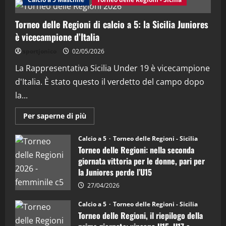
2
Torneo delle Regioni di calcio a 5: la Sicilia Juniores
"SportEmpire" in Podcast
è vicecampione d’Italia
“SportEmpire” in Podcast: 28^ Puntata
(Martedi 21 Aprile 2026)
sportjonico
02/05/2026
21/04/2026
La Rappresentativa Sicilia Under 19 è vicecampione
3
d'Italia. È stato questo il verdetto del campo dopo
"SportEmpire" in Podcast
Sport News
la...
“SportEmpire” in Podcast: 27^ Puntata
(Martedi 14 Aprile 2026)
Maggiori
Per saperne di più
informazioni
15/04/2026
su
4
Torneo
Calcio a 5
Torneo delle Regioni - Sicilia
delle
Torneo delle Regioni: nella seconda
Regioni
di
"SportEmpire" in Podcast
giornata vittoria per le donne, pari per
calcio
“SportEmpire” in Podcast: 26^ Puntata
la Juniores perde l’U15
a
5:
(Martedi 07 Aprile 2026)
la
27/04/2026
Sicilia
08/04/2026
5
Juniores
Calcio a 5
Torneo delle Regioni - Sicilia
è
Torneo delle Regioni, il riepilogo della
vicecampione
d’Italia