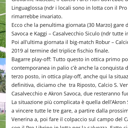
Linguaglossa (ndr i locali sono in lotta con il Pro
rimarrebbe invariato.
Ecco che la penultima giornata (30 Marzo) gare d
Savoca e Kaggi – Casalvecchio Siculo (ndr tutte 
Poi all’ultima giornata il big-match Robur – Calc
2019 al termine del triplice fischio finale.
Bagarre play-off: Tutto questo in ottica primo po
contemporanea in palio c’è anche la conquista 
terzo posto, in ottica play-off, anche qui la situ
definitiva, diciamo che tra Riposto, Calcio S. Ve
Casalvecchio e Akron Savoca, due resteranno fuo
La situazione più complicata è quella dell’Akron
a vincere tutte le tre gare, a partire dalla prossi
Venerina a, poi fare il colpaccio sul campo del C
con il Pro Librino in lotta per la salvezza. Fatto c