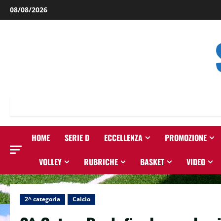
Salta
08/08/2026
al
contenuto
HOME
SERIE D
ECCELLENZA
PROMOZIONE
VOLLEY
RUBRICHE
BASKET
VIDEO
2^ categoria
Calcio