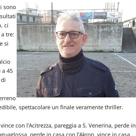
ci sono
sultati
, ci
 a tre:
e si
alcio
e a 45
 di
terreno
edibile, spettacolare un finale veramente thriller.
( vince con l’Acitrezza, pareggia a S. Venerina, perde in
Linguaglossa, perde in casa con l’Akron, vince in casa