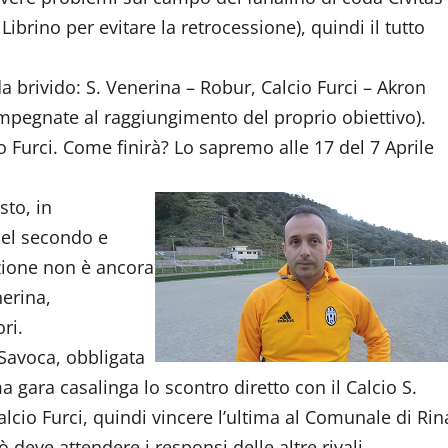
 Librino per evitare la retrocessione), quindi il tutto
a brivido: S. Venerina – Robur, Calcio Furci – Akron
impegnate al raggiungimento del proprio obiettivo).
io Furci. Come finirà? Lo sapremo alle 17 del 7 Aprile
sto, in
del secondo e
azione non è ancora
nerina,
ri.
 Savoca, obbligata
ma gara casalinga lo scontro diretto con il Calcio S.
alcio Furci, quindi vincere l’ultima al Comunale di Rin
iò deve attendere i responsi delle altre rivali.