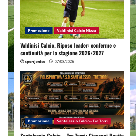
Promozione
Valdinisi Calcio Nizza
Valdinisi Calcio, Riposo leader: conferme e
continuità per la stagione 2026/2027
sportjonico
07/08/2026
Promozione
Santalessio Calcio - Tre Torri
Santalessio Calcio – Tre Torri: Giovanni Rovito