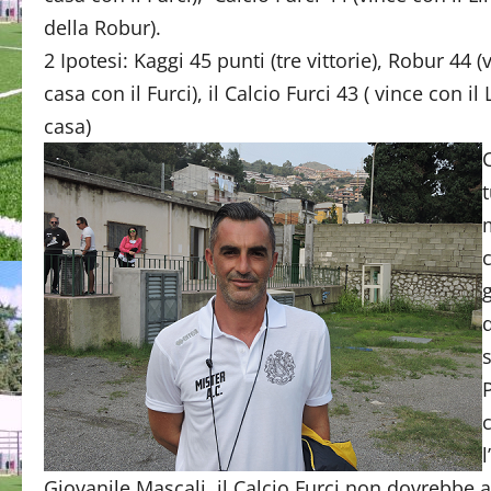
della Robur).
2 Ipotesi: Kaggi 45 punti (tre vittorie), Robur 44 
casa con il Furci), il Calcio Furci 43 ( vince con 
casa)
t
Giovanile Mascali, il Calcio Furci non dovrebbe 