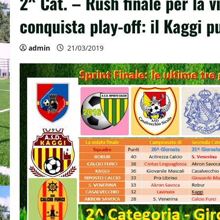
2^ Cat. – Rush finale per la v
conquista play-off: il Kaggi p
admin
21/03/2019