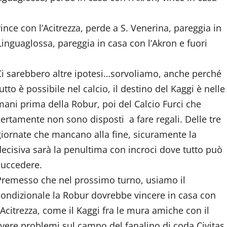
(vince con l’Acitrezza, perde a S. Venerina, pareggia in
il Linguaglossa, pareggia in casa con l’Akron e fuori
Ci sarebbero altre ipotesi…sorvoliamo, anche perché
utto è possibile nel calcio, il destino del Kaggi è nelle
mani prima della Robur, poi del Calcio Furci che
certamente non sono disposti a fare regali. Delle tre
giornate che mancano alla fine, sicuramente la
decisiva sarà la penultima con incroci dove tutto può
succedere.
Premesso che nel prossimo turno, usiamo il
condizionale la Robur dovrebbe vincere in casa con
l’Acitrezza, come il Kaggi fra le mura amiche con il
avere problemi sul campo del fanalino di coda Civitas