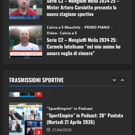
Serie C2 – Mongiuffi Melia 2024-25 –
08/04/2026
5
Mister Arturo Carciotto presenta la
nuova stagione sportiva
"SportEmpire" in Podcast
11/09/2024
“SportEmpire” in Podcast: 30^ Puntata
Calcio a 5 Maschile
PRIMO PIANO
(Martedi 05 Maggio 2026)
Video - Calcio a 5
Serie C2 – Mongiuffi Melia 2024-25:
08/05/2026
1
Carmelo Intelisano “nel mio animo ho
ancora voglia di vincere”
"SportEmpire" in Podcast
Sport News
05/09/2024
“SportEmpire” in Podcast: 29^ Puntata
(Martedi 28 Aprile 2026)
TRASMISSIONI SPORTIVE
28/04/2026
2
"SportEmpire" in Podcast
“SportEmpire” in Podcast: 28^ Puntata
(Martedi 21 Aprile 2026)
21/04/2026
3