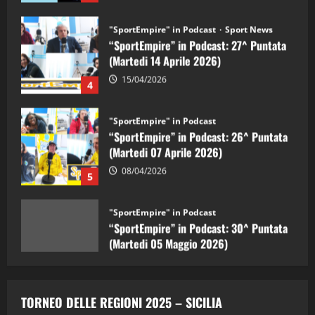
"SportEmpire" in Podcast
Sport News
“SportEmpire” in Podcast: 27^ Puntata
(Martedi 14 Aprile 2026)
15/04/2026
4
"SportEmpire" in Podcast
“SportEmpire” in Podcast: 26^ Puntata
(Martedi 07 Aprile 2026)
08/04/2026
5
"SportEmpire" in Podcast
“SportEmpire” in Podcast: 30^ Puntata
(Martedi 05 Maggio 2026)
08/05/2026
1
"SportEmpire" in Podcast
Sport News
“SportEmpire” in Podcast: 29^ Puntata
TORNEO DELLE REGIONI 2025 – SICILIA
(Martedi 28 Aprile 2026)