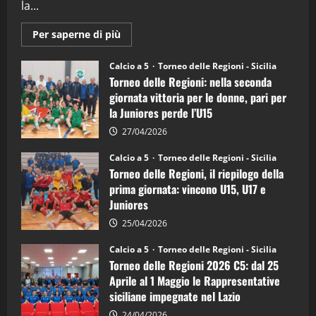
la...
Maggiori
Per saperne di più
informazioni
su
Torneo
Calcio a 5
Torneo delle Regioni - Sicilia
delle
Torneo delle Regioni: nella seconda
Regioni
di
giornata vittoria per le donne, pari per
calcio
la Juniores perde l’U15
a
5:
la
27/04/2026
Sicilia
Juniores
Calcio a 5
Torneo delle Regioni - Sicilia
è
Torneo delle Regioni, il riepilogo della
vicecampione
d’Italia
prima giornata: vincono U15, U17 e
Juniores
25/04/2026
Calcio a 5
Torneo delle Regioni - Sicilia
Torneo delle Regioni 2026 C5: dal 25
Aprile al 1 Maggio le Rappresentative
siciliane impegnate nel Lazio
24/04/2026