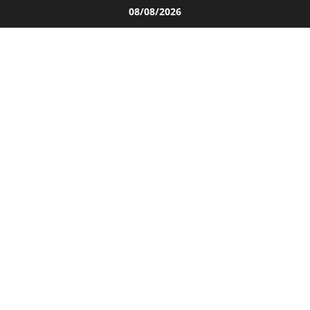
Salta
08/08/2026
al
contenuto