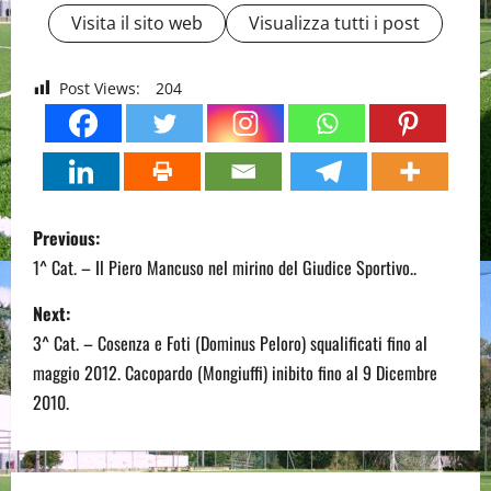
Visita il sito web
Visualizza tutti i post
Post Views:
204
P
Previous:
o
1^ Cat. – Il Piero Mancuso nel mirino del Giudice Sportivo..
s
Next:
3^ Cat. – Cosenza e Foti (Dominus Peloro) squalificati fino al
t
maggio 2012. Cacopardo (Mongiuffi) inibito fino al 9 Dicembre
n
2010.
a