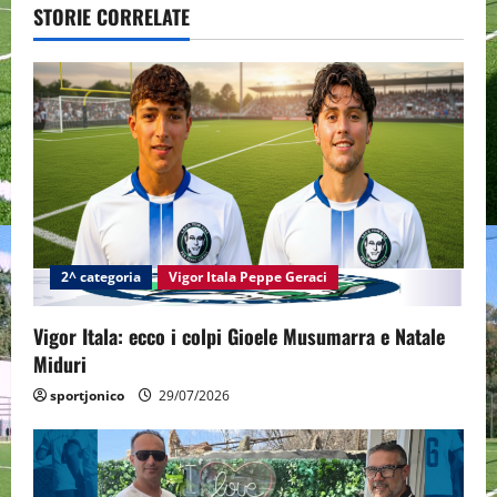
v
STORIE CORRELATE
i
g
a
t
i
2^ categoria
Vigor Itala Peppe Geraci
o
n
Vigor Itala: ecco i colpi Gioele Musumarra e Natale
Miduri
sportjonico
29/07/2026