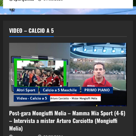
VIDEO – CALCIO A 5
Altri Sport
Calcio a 5 Maschile
PRIMO PIANO
Video - Calcio a 5
Post-gara Mongiuffi Melia – Mamma Mia Sport (4-6)
– Intervista a mister Arturo Carciotto (Mongiuffi
Melia)
"SportEmpire" in Podcast
Sport News