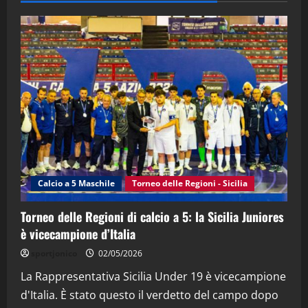
28/04/2026
2
"SportEmpire" in Podcast
“SportEmpire” in Podcast: 28^ Puntata
(Martedi 21 Aprile 2026)
21/04/2026
3
"SportEmpire" in Podcast
Sport News
“SportEmpire” in Podcast: 27^ Puntata
(Martedi 14 Aprile 2026)
Calcio a 5 Maschile
Torneo delle Regioni - Sicilia
15/04/2026
4
Torneo delle Regioni di calcio a 5: la Sicilia Juniores
è vicecampione d’Italia
"SportEmpire" in Podcast
“SportEmpire” in Podcast: 26^ Puntata
sportjonico
02/05/2026
(Martedi 07 Aprile 2026)
La Rappresentativa Sicilia Under 19 è vicecampione
08/04/2026
5
d'Italia. È stato questo il verdetto del campo dopo