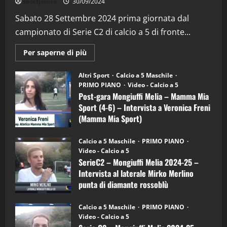
sportjonico
30/09/2024
“SportEmpire” in Podcast: 29^ Puntata
(Martedi 28 Aprile 2026)
Sabato 28 Settembre 2024 prima giornata dal
campionato di Serie C2 di calcio a 5 di fronte...
28/04/2026
2
Maggiori
Per saperne di più
informazioni
"SportEmpire" in Podcast
su
“SportEmpire” in Podcast: 28^ Puntata
Post-
Altri Sport
Calcio a 5 Maschile
gara
(Martedi 21 Aprile 2026)
PRIMO PIANO
Video - Calcio a 5
Mongiuffi
Melia
Post-gara Mongiuffi Melia – Mamma Mia
21/04/2026
–
3
Sport (4-6) – Intervista a Veronica Freni
Mamma
Mia
(Mamma Mia Sport)
Sport
"SportEmpire" in Podcast
Sport News
(4-
30/09/2024
6)
“SportEmpire” in Podcast: 27^ Puntata
Calcio a 5 Maschile
PRIMO PIANO
–
(Martedi 14 Aprile 2026)
Video - Calcio a 5
Intervista
a
SerieC2 – Mongiuffi Melia 2024-25 –
15/04/2026
mister
4
Intervista al laterale Mirko Merlino
Arturo
Carciotto
punta di diamante rossoblù
(Mongiuffi
Melia)
"SportEmpire" in Podcast
26/09/2024
“SportEmpire” in Podcast: 26^ Puntata
Calcio a 5 Maschile
PRIMO PIANO
(Martedi 07 Aprile 2026)
Video - Calcio a 5