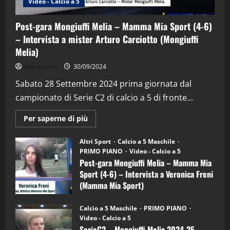
Video - Calcio a 5
Post-gara Mongiuffi Melia – Mamma Mia Sport (4-6)
– Intervista a mister Arturo Carciotto (Mongiuffi
Melia)
"SportEmpire" in Podcast
Sport News
sportjonico
30/09/2024
“SportEmpire” in Podcast: 29^ Puntata
(Martedi 28 Aprile 2026)
Sabato 28 Settembre 2024 prima giornata dal
campionato di Serie C2 di calcio a 5 di fronte...
28/04/2026
2
Maggiori
Per saperne di più
informazioni
"SportEmpire" in Podcast
su
“SportEmpire” in Podcast: 28^ Puntata
Post-
Altri Sport
Calcio a 5 Maschile
gara
(Martedi 21 Aprile 2026)
PRIMO PIANO
Video - Calcio a 5
Mongiuffi
Melia
Post-gara Mongiuffi Melia – Mamma Mia
21/04/2026
–
3
Sport (4-6) – Intervista a Veronica Freni
Mamma
Mia
(Mamma Mia Sport)
Sport
"SportEmpire" in Podcast
Sport News
(4-
30/09/2024
6)
“SportEmpire” in Podcast: 27^ Puntata
Calcio a 5 Maschile
PRIMO PIANO
–
(Martedi 14 Aprile 2026)
Video - Calcio a 5
Intervista
a
SerieC2 – Mongiuffi Melia 2024-25 –