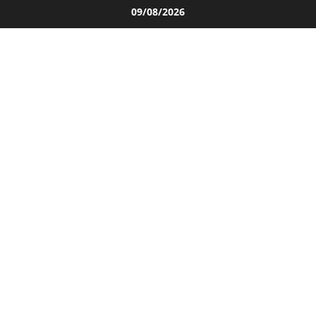
Salta
09/08/2026
al
contenuto