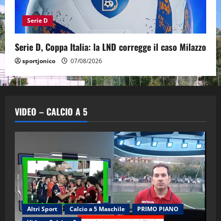
Serie D
Serie D, Coppa Italia: la LND corregge il caso Milazzo
sportjonico
07/08/2026
VIDEO – CALCIO A 5
Altri Sport
Calcio a 5 Maschile
PRIMO PIANO