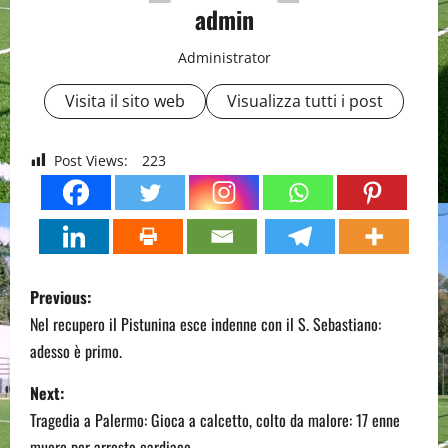
admin
Administrator
Visita il sito web
Visualizza tutti i post
Post Views:
223
P
Previous:
o
Nel recupero il Pistunina esce indenne con il S. Sebastiano:
adesso è primo.
s
Next:
t
Tragedia a Palermo: Gioca a calcetto, colto da malore: 17 enne
muore per arresto cardiaco.