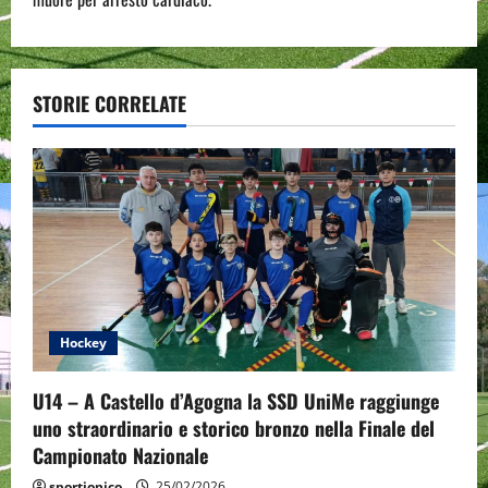
n
a
v
STORIE CORRELATE
i
g
a
t
i
Hockey
o
U14 – A Castello d’Agogna la SSD UniMe raggiunge
n
uno straordinario e storico bronzo nella Finale del
Campionato Nazionale
sportjonico
25/02/2026