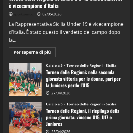
è vicecampione d’Italia
"SportEmpire" in Podcast
“SportEmpire” in Podcast: 26^ Puntata
sportjonico
02/05/2026
(Martedi 07 Aprile 2026)
La Rappresentativa Sicilia Under 19 è vicecampione
08/04/2026
5
d'Italia. È stato questo il verdetto del campo dopo
la...
Maggiori
Per saperne di più
informazioni
su
Torneo
Calcio a 5
Torneo delle Regioni - Sicilia
delle
Torneo delle Regioni: nella seconda
Regioni
di
giornata vittoria per le donne, pari per
calcio
la Juniores perde l’U15
a
5:
la
27/04/2026
Sicilia
Juniores
Calcio a 5
Torneo delle Regioni - Sicilia
è
Torneo delle Regioni, il riepilogo della
vicecampione
d’Italia
prima giornata: vincono U15, U17 e
Juniores
25/04/2026