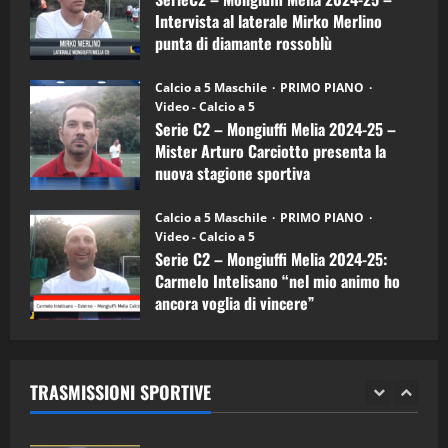
15/04/2026
mister
4
Intervista al laterale Mirko Merlino
Arturo
Carciotto
punta di diamante rossoblù
(Mongiuffi
Melia)
"SportEmpire" in Podcast
26/09/2024
“SportEmpire” in Podcast: 26^ Puntata
Calcio a 5 Maschile
PRIMO PIANO
(Martedi 07 Aprile 2026)
Video - Calcio a 5
Serie C2 – Mongiuffi Melia 2024-25 –
08/04/2026
5
Mister Arturo Carciotto presenta la
nuova stagione sportiva
"SportEmpire" in Podcast
11/09/2024
“SportEmpire” in Podcast: 30^ Puntata
Calcio a 5 Maschile
PRIMO PIANO
(Martedi 05 Maggio 2026)
Video - Calcio a 5
Serie C2 – Mongiuffi Melia 2024-25:
08/05/2026
1
Carmelo Intelisano “nel mio animo ho
ancora voglia di vincere”
"SportEmpire" in Podcast
Sport News
05/09/2024
“SportEmpire” in Podcast: 29^ Puntata
(Martedi 28 Aprile 2026)
TRASMISSIONI SPORTIVE
28/04/2026
2