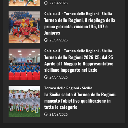
la
27/04/2026
Sicilia
Juniores
Calcio a 5
Torneo delle Regioni - Sicilia
è
Torneo delle Regioni, il riepilogo della
vicecampione
d’Italia
prima giornata: vincono U15, U17 e
Juniores
25/04/2026
Calcio a 5
Torneo delle Regioni - Sicilia
Torneo delle Regioni 2026 C5: dal 25
Aprile al 1 Maggio le Rappresentative
siciliane impegnate nel Lazio
24/04/2026
Torneo delle Regioni - Sicilia
La Sicilia saluta il Torneo delle Regioni,
mancato l’obiettivo qualificazione in
tutte le categorie
31/03/2026