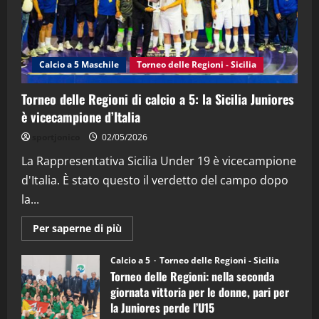
"SportEmpire" in Podcast
“SportEmpire” in Podcast: 26^ Puntata
(Martedi 07 Aprile 2026)
Calcio a 5 Maschile
Torneo delle Regioni - Sicilia
08/04/2026
5
Torneo delle Regioni di calcio a 5: la Sicilia Juniores
è vicecampione d’Italia
sportjonico
02/05/2026
La Rappresentativa Sicilia Under 19 è vicecampione
d'Italia. È stato questo il verdetto del campo dopo
la...
Maggiori
Per saperne di più
informazioni
su
Torneo
Calcio a 5
Torneo delle Regioni - Sicilia
delle
Torneo delle Regioni: nella seconda
Regioni
di
giornata vittoria per le donne, pari per
calcio
la Juniores perde l’U15
a
5: