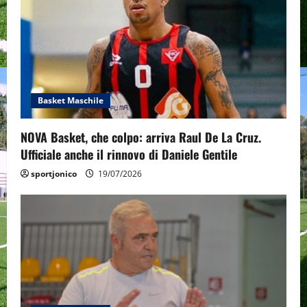
g
a
t
i
Basket Maschile
o
NOVA Basket, che colpo: arriva Raul De La Cruz.
n
Ufficiale anche il rinnovo di Daniele Gentile
sportjonico
19/07/2026