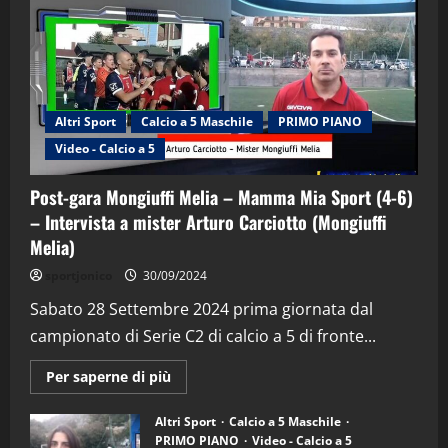
Altri Sport
Calcio a 5 Maschile
PRIMO PIANO
"SportEmpire" in Podcast
Sport News
Video - Calcio a 5
“SportEmpire” in Podcast: 29^ Puntata
(Martedi 28 Aprile 2026)
Post-gara Mongiuffi Melia – Mamma Mia Sport (4-6)
28/04/2026
2
– Intervista a mister Arturo Carciotto (Mongiuffi
Melia)
"SportEmpire" in Podcast
sportjonico
30/09/2024
“SportEmpire” in Podcast: 28^ Puntata
(Martedi 21 Aprile 2026)
Sabato 28 Settembre 2024 prima giornata dal
campionato di Serie C2 di calcio a 5 di fronte...
21/04/2026
3
Maggiori
Per saperne di più
informazioni
"SportEmpire" in Podcast
Sport News
su
“SportEmpire” in Podcast: 27^ Puntata
Post-
Altri Sport
Calcio a 5 Maschile
gara
(Martedi 14 Aprile 2026)
PRIMO PIANO
Video - Calcio a 5
Mongiuffi