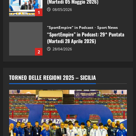
(Martedi 05 Maggio 2026)
08/05/2026
1
"SportEmpire" in Podcast
Sport News
“SportEmpire” in Podcast: 29^ Puntata
(Martedi 28 Aprile 2026)
28/04/2026
2
"SportEmpire" in Podcast
“SportEmpire” in Podcast: 28^ Puntata
TORNEO DELLE REGIONI 2025 – SICILIA
(Martedi 21 Aprile 2026)
21/04/2026
3
"SportEmpire" in Podcast
Sport News
“SportEmpire” in Podcast: 27^ Puntata
(Martedi 14 Aprile 2026)
15/04/2026
4