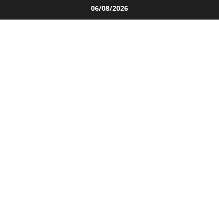
Salta
06/08/2026
al
contenuto