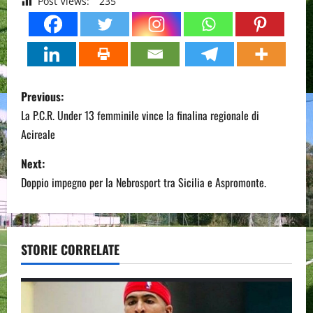
Post Views:
235
P
Previous:
o
La P.C.R. Under 13 femminile vince la finalina regionale di
Acireale
s
Next:
t
Doppio impegno per la Nebrosport tra Sicilia e Aspromonte.
n
a
STORIE CORRELATE
v
i