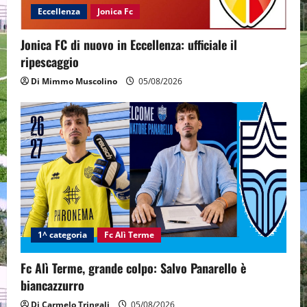
Eccellenza
Jonica Fc
Jonica FC di nuovo in Eccellenza: ufficiale il
ripescaggio
Di Mimmo Muscolino
05/08/2026
1^ categoria
Fc Alì Terme
Fc Alì Terme, grande colpo: Salvo Panarello è
biancazzurro
Di Carmelo Tringali
05/08/2026