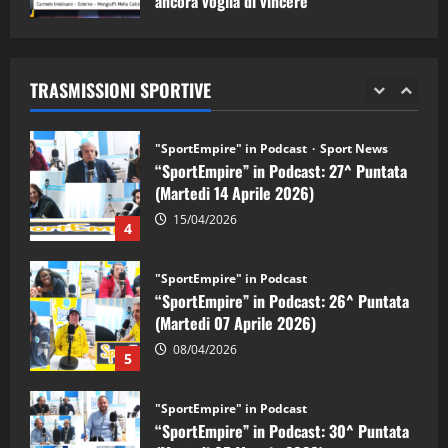
ancora voglia di vincere”
"SportEmpire" in Podcast
05/09/2024
“SportEmpire” in Podcast: 28^ Puntata
(Martedi 21 Aprile 2026)
TRASMISSIONI SPORTIVE
21/04/2026
3
"SportEmpire" in Podcast
Sport News
“SportEmpire” in Podcast: 27^ Puntata
(Martedi 14 Aprile 2026)
15/04/2026
4
"SportEmpire" in Podcast
“SportEmpire” in Podcast: 26^ Puntata
(Martedi 07 Aprile 2026)
08/04/2026
5
"SportEmpire" in Podcast
“SportEmpire” in Podcast: 30^ Puntata