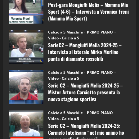
Melia
Post-gara Mongiuffi Melia – Mamma Mia
15/04/2026
–
4
Sport (4-6) – Intervista a Veronica Freni
Mamma
Mia
(Mamma Mia Sport)
Sport
"SportEmpire" in Podcast
(4-
30/09/2024
6)
“SportEmpire” in Podcast: 26^ Puntata
Calcio a 5 Maschile
PRIMO PIANO
–
(Martedi 07 Aprile 2026)
Video - Calcio a 5
Intervista
a
SerieC2 – Mongiuffi Melia 2024-25 –
08/04/2026
mister
5
Intervista al laterale Mirko Merlino
Arturo
Carciotto
punta di diamante rossoblù
(Mongiuffi
Melia)
"SportEmpire" in Podcast
26/09/2024
“SportEmpire” in Podcast: 30^ Puntata
Calcio a 5 Maschile
PRIMO PIANO
(Martedi 05 Maggio 2026)
Video - Calcio a 5
Serie C2 – Mongiuffi Melia 2024-25 –
08/05/2026
1
Mister Arturo Carciotto presenta la
nuova stagione sportiva
"SportEmpire" in Podcast
Sport News
11/09/2024
“SportEmpire” in Podcast: 29^ Puntata
Calcio a 5 Maschile
PRIMO PIANO
(Martedi 28 Aprile 2026)
Video - Calcio a 5
Serie C2 – Mongiuffi Melia 2024-25:
28/04/2026
2
Carmelo Intelisano “nel mio animo ho