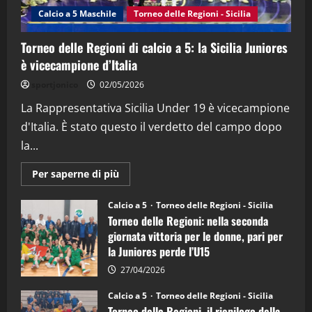
(Martedi 14 Aprile 2026)
Calcio a 5 Maschile
Torneo delle Regioni - Sicilia
15/04/2026
4
Torneo delle Regioni di calcio a 5: la Sicilia Juniores
è vicecampione d’Italia
"SportEmpire" in Podcast
“SportEmpire” in Podcast: 26^ Puntata
sportjonico
02/05/2026
(Martedi 07 Aprile 2026)
La Rappresentativa Sicilia Under 19 è vicecampione
08/04/2026
5
d'Italia. È stato questo il verdetto del campo dopo
la...
Maggiori
Per saperne di più
informazioni
su
Torneo
Calcio a 5
Torneo delle Regioni - Sicilia
delle
Torneo delle Regioni: nella seconda
Regioni
di
giornata vittoria per le donne, pari per
calcio
la Juniores perde l’U15
a
5:
la
27/04/2026
Sicilia
Juniores
Calcio a 5
Torneo delle Regioni - Sicilia
è
Torneo delle Regioni, il riepilogo della
vicecampione