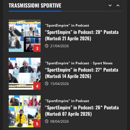
TRASMISSIONI SPORTIVE
28/04/2026
2
"SportEmpire" in Podcast
“SportEmpire” in Podcast: 28^ Puntata
(Martedi 21 Aprile 2026)
21/04/2026
3
"SportEmpire" in Podcast
Sport News
“SportEmpire” in Podcast: 27^ Puntata
(Martedi 14 Aprile 2026)
15/04/2026
4
"SportEmpire" in Podcast
“SportEmpire” in Podcast: 26^ Puntata
(Martedi 07 Aprile 2026)
08/04/2026
5