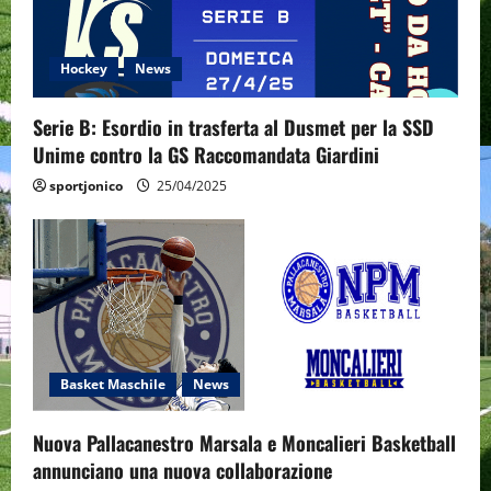
a
t
Hockey
News
i
Serie B: Esordio in trasferta al Dusmet per la SSD
o
Unime contro la GS Raccomandata Giardini
sportjonico
25/04/2025
n
Basket Maschile
News
Nuova Pallacanestro Marsala e Moncalieri Basketball
annunciano una nuova collaborazione