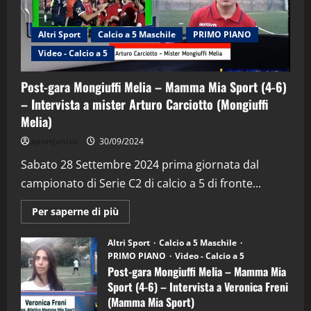
Altri Sport
Calcio a 5 Maschile
PRIMO PIANO
Video - Calcio a 5
Post-gara Mongiuffi Melia – Mamma Mia Sport (4-6)
– Intervista a mister Arturo Carciotto (Mongiuffi
Melia)
"SportEmpire" in Podcast
Sport News
sportjonico
30/09/2024
“SportEmpire” in Podcast: 29^ Puntata
(Martedi 28 Aprile 2026)
Sabato 28 Settembre 2024 prima giornata dal
campionato di Serie C2 di calcio a 5 di fronte...
28/04/2026
2
Maggiori
Per saperne di più
informazioni
"SportEmpire" in Podcast
su
“SportEmpire” in Podcast: 28^ Puntata
Post-
Altri Sport
Calcio a 5 Maschile
gara
(Martedi 21 Aprile 2026)
PRIMO PIANO
Video - Calcio a 5
Mongiuffi
Melia
Post-gara Mongiuffi Melia – Mamma Mia
21/04/2026
–
3
Sport (4-6) – Intervista a Veronica Freni
Mamma
Mia
(Mamma Mia Sport)
Sport