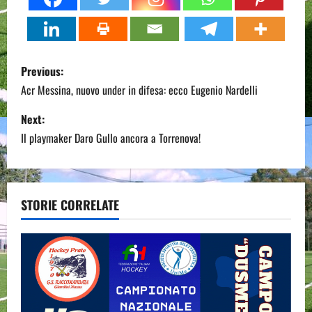
P
Previous:
o
Acr Messina, nuovo under in difesa: ecco Eugenio Nardelli
s
Next:
Il playmaker Daro Gullo ancora a Torrenova!
t
n
a
STORIE CORRELATE
v
i
g