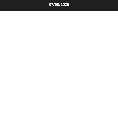
Salta
07/08/2026
al
contenuto