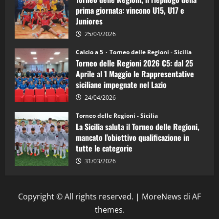
d’Italia
prima giornata: vincono U15, U17 e
Juniores
25/04/2026
Calcio a 5
Torneo delle Regioni - Sicilia
Torneo delle Regioni 2026 C5: dal 25
Aprile al 1 Maggio le Rappresentative
siciliane impegnate nel Lazio
24/04/2026
Torneo delle Regioni - Sicilia
La Sicilia saluta il Torneo delle Regioni,
mancato l’obiettivo qualificazione in
tutte le categorie
31/03/2026
Copyright © All rights reserved.
|
MoreNews
di AF
themes.