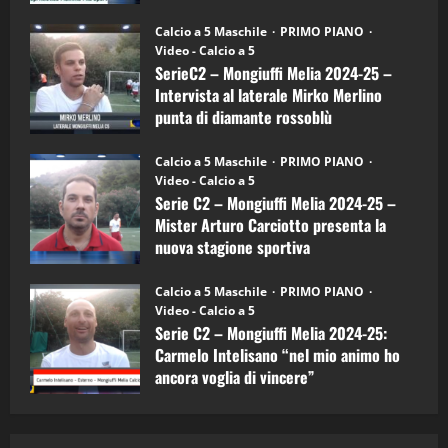
"SportEmpire" in Podcast
Sport News
(4-
30/09/2024
6)
“SportEmpire” in Podcast: 27^ Puntata
Calcio a 5 Maschile
PRIMO PIANO
–
(Martedi 14 Aprile 2026)
Video - Calcio a 5
Intervista
a
SerieC2 – Mongiuffi Melia 2024-25 –
15/04/2026
mister
4
Intervista al laterale Mirko Merlino
Arturo
Carciotto
punta di diamante rossoblù
(Mongiuffi
Melia)
"SportEmpire" in Podcast
26/09/2024
“SportEmpire” in Podcast: 26^ Puntata
Calcio a 5 Maschile
PRIMO PIANO
(Martedi 07 Aprile 2026)
Video - Calcio a 5
Serie C2 – Mongiuffi Melia 2024-25 –
08/04/2026
5
Mister Arturo Carciotto presenta la
nuova stagione sportiva
"SportEmpire" in Podcast
11/09/2024
“SportEmpire” in Podcast: 30^ Puntata
Calcio a 5 Maschile
PRIMO PIANO
(Martedi 05 Maggio 2026)
Video - Calcio a 5
Serie C2 – Mongiuffi Melia 2024-25:
08/05/2026
1
Carmelo Intelisano “nel mio animo ho
ancora voglia di vincere”
"SportEmpire" in Podcast
Sport News
05/09/2024
“SportEmpire” in Podcast: 29^ Puntata
(Martedi 28 Aprile 2026)