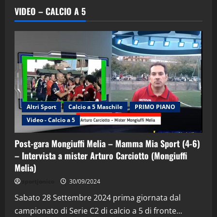
VIDEO – CALCIO A 5
Altri Sport
Calcio a 5 Maschile
PRIMO PIANO
Video - Calcio a 5
Post-gara Mongiuffi Melia – Mamma Mia Sport (4-6)
– Intervista a mister Arturo Carciotto (Mongiuffi
Melia)
"SportEmpire" in Podcast
Sport News
sportjonico
30/09/2024
“SportEmpire” in Podcast: 29^ Puntata
(Martedi 28 Aprile 2026)
Sabato 28 Settembre 2024 prima giornata dal
campionato di Serie C2 di calcio a 5 di fronte...
28/04/2026
2