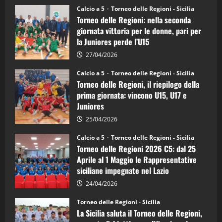
Torneo
Calcio a 5
Torneo delle Regioni - Sicilia
delle
Torneo delle Regioni: nella seconda
Regioni
di
giornata vittoria per le donne, pari per
calcio
la Juniores perde l’U15
a
5:
la
27/04/2026
Sicilia
Juniores
Calcio a 5
Torneo delle Regioni - Sicilia
è
Torneo delle Regioni, il riepilogo della
vicecampione
d’Italia
prima giornata: vincono U15, U17 e
Juniores
25/04/2026
Calcio a 5
Torneo delle Regioni - Sicilia
Torneo delle Regioni 2026 C5: dal 25
Aprile al 1 Maggio le Rappresentative
siciliane impegnate nel Lazio
24/04/2026
Torneo delle Regioni - Sicilia
La Sicilia saluta il Torneo delle Regioni,