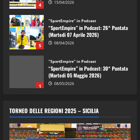
15/04/2026
4
"SportEmpire" in Podcast
“SportEmpire” in Podcast: 26^ Puntata
(Martedi 07 Aprile 2026)
08/04/2026
5
"SportEmpire" in Podcast
“SportEmpire” in Podcast: 30^ Puntata
(Martedi 05 Maggio 2026)
08/05/2026
1
"SportEmpire" in Podcast
Sport News
“SportEmpire” in Podcast: 29^ Puntata
TORNEO DELLE REGIONI 2025 – SICILIA
(Martedi 28 Aprile 2026)
28/04/2026
2