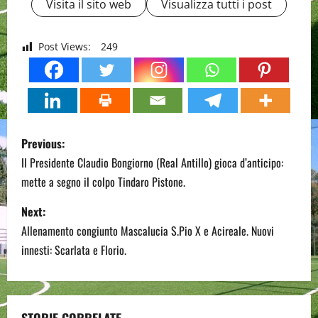
Visita il sito web
Visualizza tutti i post
Post Views:
249
P
Previous:
o
Il Presidente Claudio Bongiorno (Real Antillo) gioca d’anticipo:
mette a segno il colpo Tindaro Pistone.
s
Next:
t
Allenamento congiunto Mascalucia S.Pio X e Acireale. Nuovi
n
innesti: Scarlata e Florio.
a
v