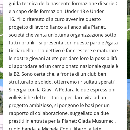
guida tecnica della nascente formazione di Serie C
e a capo delle formazioni Under 18 e Under
16. “Ho ritenuto di sicuro avvenire questo
progetto di lavoro fianco a fianco alla Planet,
società che vanta un’ottima organizzazione sotto
tutti i profili – si presenta con queste parole Agata
Licciardello -. L’obiettivo è far crescere e maturare
le nostre giovani atlete per dare loro la possibilità
di approdare ad un campionato nazionale quale è
la B2. Sono certa che, a fronte di un club ben
strutturato e solido, otterremo i risultati sperati”.
Sinergia con la Giavì. A Pedara le due espressioni
volleistiche del territorio, per dare vita ad un
progetto ambizioso, si pongono le basi per un
rapporto di collaborazione, suggellato da due
prestiti in entrata per la Planet: Giada Musumeci,
ruolo banda, e Michela Conti, libero, atlete