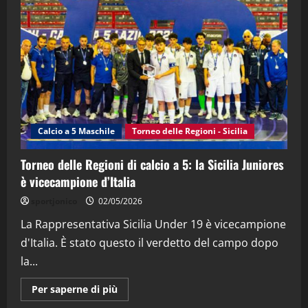
"SportEmpire" in Podcast
“SportEmpire” in Podcast: 28^ Puntata
(Martedi 21 Aprile 2026)
21/04/2026
3
"SportEmpire" in Podcast
Sport News
“SportEmpire” in Podcast: 27^ Puntata
(Martedi 14 Aprile 2026)
Calcio a 5 Maschile
Torneo delle Regioni - Sicilia
15/04/2026
4
Torneo delle Regioni di calcio a 5: la Sicilia Juniores
è vicecampione d’Italia
"SportEmpire" in Podcast
“SportEmpire” in Podcast: 26^ Puntata
sportjonico
02/05/2026
(Martedi 07 Aprile 2026)
La Rappresentativa Sicilia Under 19 è vicecampione
08/04/2026
5
d'Italia. È stato questo il verdetto del campo dopo
la...
Maggiori
Per saperne di più
informazioni
su