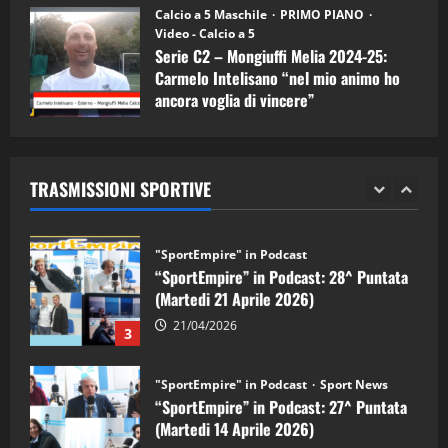
“SportEmpire” in Podcast: 30^ Puntata
Calcio a 5 Maschile
PRIMO PIANO
(Martedi 05 Maggio 2026)
Video - Calcio a 5
Serie C2 – Mongiuffi Melia 2024-25:
08/05/2026
1
Carmelo Intelisano “nel mio animo ho
ancora voglia di vincere”
"SportEmpire" in Podcast
Sport News
05/09/2024
“SportEmpire” in Podcast: 29^ Puntata
(Martedi 28 Aprile 2026)
TRASMISSIONI SPORTIVE
28/04/2026
2
"SportEmpire" in Podcast
“SportEmpire” in Podcast: 28^ Puntata
(Martedi 21 Aprile 2026)
21/04/2026
3
"SportEmpire" in Podcast
Sport News
“SportEmpire” in Podcast: 27^ Puntata
(Martedi 14 Aprile 2026)