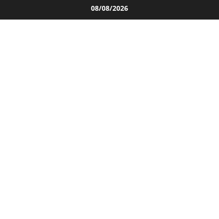
Salta
08/08/2026
al
contenuto