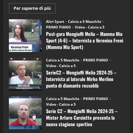
Maggiori
Per saperne di più
informazioni
"SportEmpire" in Podcast
su
“SportEmpire” in Podcast: 28^ Puntata
Post-
Altri Sport
Calcio a 5 Maschile
gara
(Martedi 21 Aprile 2026)
PRIMO PIANO
Video - Calcio a 5
Mongiuffi
Melia
Post-gara Mongiuffi Melia – Mamma Mia
21/04/2026
–
3
Sport (4-6) – Intervista a Veronica Freni
Mamma
Mia
(Mamma Mia Sport)
Sport
"SportEmpire" in Podcast
Sport News
(4-
30/09/2024
6)
“SportEmpire” in Podcast: 27^ Puntata
Calcio a 5 Maschile
PRIMO PIANO
–
(Martedi 14 Aprile 2026)
Video - Calcio a 5
Intervista
a
SerieC2 – Mongiuffi Melia 2024-25 –
15/04/2026
mister
4
Intervista al laterale Mirko Merlino
Arturo
Carciotto
punta di diamante rossoblù
(Mongiuffi
Melia)
"SportEmpire" in Podcast
26/09/2024
“SportEmpire” in Podcast: 26^ Puntata
Calcio a 5 Maschile
PRIMO PIANO
(Martedi 07 Aprile 2026)
Video - Calcio a 5
Serie C2 – Mongiuffi Melia 2024-25 –
08/04/2026
5
Mister Arturo Carciotto presenta la
nuova stagione sportiva
"SportEmpire" in Podcast
11/09/2024