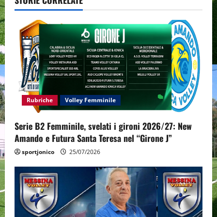
STORIE CORRELATE
i
g
a
t
i
Rubriche
Volley Femminile
o
Serie B2 Femminile, svelati i gironi 2026/27: New
n
Amando e Futura Santa Teresa nel “Girone J”
sportjonico
25/07/2026