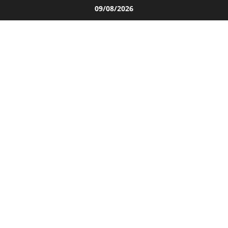
Salta
09/08/2026
al
contenuto