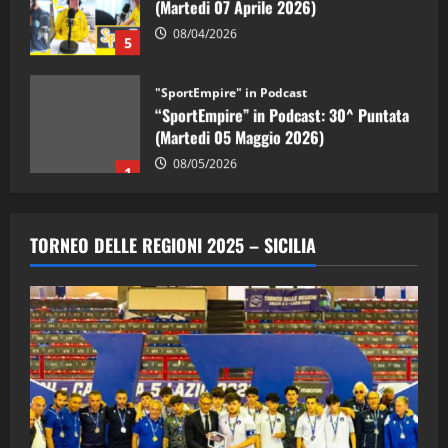
08/04/2026
5
"SportEmpire" in Podcast
“SportEmpire” in Podcast: 30^ Puntata
(Martedi 05 Maggio 2026)
08/05/2026
1
"SportEmpire" in Podcast
Sport News
“SportEmpire” in Podcast: 29^ Puntata
TORNEO DELLE REGIONI 2025 – SICILIA
(Martedi 28 Aprile 2026)
28/04/2026
2
"SportEmpire" in Podcast
“SportEmpire” in Podcast: 28^ Puntata
(Martedi 21 Aprile 2026)
21/04/2026
3