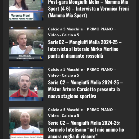
Melia
Post-gara Mongiuffi Melia – Mamma Mia
21/04/2026
–
3
Sport (4-6) – Intervista a Veronica Freni
Mamma
Mia
(Mamma Mia Sport)
Sport
"SportEmpire" in Podcast
Sport News
(4-
30/09/2024
6)
“SportEmpire” in Podcast: 27^ Puntata
Calcio a 5 Maschile
PRIMO PIANO
–
(Martedi 14 Aprile 2026)
Video - Calcio a 5
Intervista
a
SerieC2 – Mongiuffi Melia 2024-25 –
15/04/2026
mister
4
Intervista al laterale Mirko Merlino
Arturo
Carciotto
punta di diamante rossoblù
(Mongiuffi
Melia)
"SportEmpire" in Podcast
26/09/2024
“SportEmpire” in Podcast: 26^ Puntata
Calcio a 5 Maschile
PRIMO PIANO
(Martedi 07 Aprile 2026)
Video - Calcio a 5
Serie C2 – Mongiuffi Melia 2024-25 –
08/04/2026
5
Mister Arturo Carciotto presenta la
nuova stagione sportiva
"SportEmpire" in Podcast
11/09/2024
“SportEmpire” in Podcast: 30^ Puntata
Calcio a 5 Maschile
PRIMO PIANO
(Martedi 05 Maggio 2026)
Video - Calcio a 5
Serie C2 – Mongiuffi Melia 2024-25:
08/05/2026
1
Carmelo Intelisano “nel mio animo ho
ancora voglia di vincere”