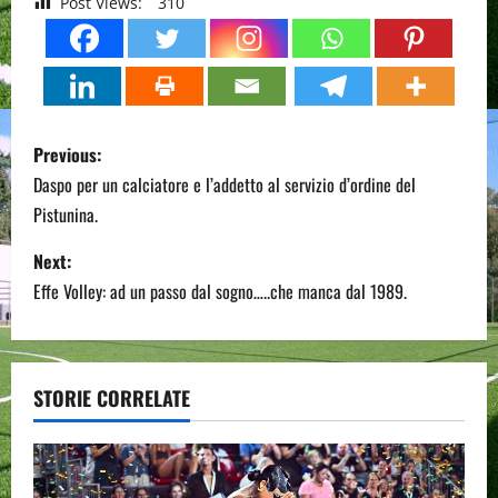
Post Views:
310
P
Previous:
o
Daspo per un calciatore e l’addetto al servizio d’ordine del
Pistunina.
s
Next:
t
Effe Volley: ad un passo dal sogno…..che manca dal 1989.
n
a
STORIE CORRELATE
v
i