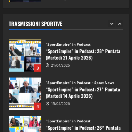
"SportEmpire" in Podcast
Sport News
05/09/2024
“SportEmpire” in Podcast: 29^ Puntata
(Martedi 28 Aprile 2026)
TRASMISSIONI SPORTIVE
28/04/2026
2
"SportEmpire" in Podcast
“SportEmpire” in Podcast: 28^ Puntata
(Martedi 21 Aprile 2026)
21/04/2026
3
"SportEmpire" in Podcast
Sport News
“SportEmpire” in Podcast: 27^ Puntata
(Martedi 14 Aprile 2026)
15/04/2026
4
"SportEmpire" in Podcast
“SportEmpire” in Podcast: 26^ Puntata
(Martedi 07 Aprile 2026)