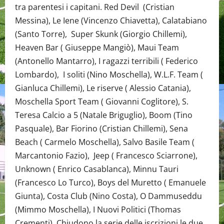
tra parentesi i capitani. Red Devil (Cristian
Messina), Le Iene (Vincenzo Chiavetta), Calatabiano
(Santo Torre), Super Skunk (Giorgio Chillemi),
Heaven Bar ( Giuseppe Mangiò), Maui Team
(Antonello Mantarro), I ragazzi terribili ( Federico
Lombardo), I soliti (Nino Moschella), W.L.F. Team (
Gianluca Chillemi), Le riserve ( Alessio Catania),
Moschella Sport Team ( Giovanni Coglitore), S.
Teresa Calcio a 5 (Natale Briguglio), Boom (Tino
Pasquale), Bar Fiorino (Cristian Chillemi), Sena
Beach ( Carmelo Moschella), Salvo Basile Team (
Marcantonio Fazio), Jeep ( Francesco Sciarrone),
Unknown ( Enrico Casablanca), Minnu Tauri
(Francesco Lo Turco), Boys del Muretto ( Emanuele
Giunta), Costa Club (Nino Costa), O Dammuseddu
(Mimmo Moschella), I Nuovi Politici (Thomas
Crementi). Chiudono la serie delle iscrizioni le due