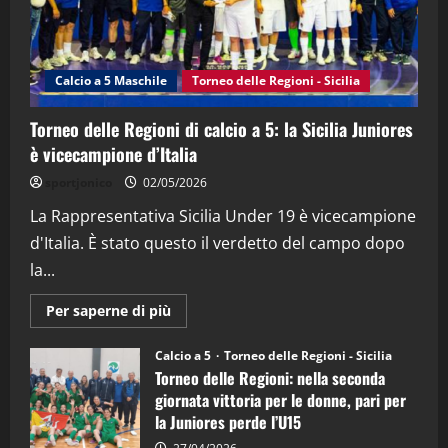
"SportEmpire" in Podcast
Sport News
“SportEmpire” in Podcast: 27^ Puntata
(Martedi 14 Aprile 2026)
Calcio a 5 Maschile
Torneo delle Regioni - Sicilia
15/04/2026
4
Torneo delle Regioni di calcio a 5: la Sicilia Juniores
è vicecampione d’Italia
"SportEmpire" in Podcast
“SportEmpire” in Podcast: 26^ Puntata
sportjonico
02/05/2026
(Martedi 07 Aprile 2026)
La Rappresentativa Sicilia Under 19 è vicecampione
08/04/2026
5
d'Italia. È stato questo il verdetto del campo dopo
la...
Maggiori
Per saperne di più
informazioni
su
Torneo
Calcio a 5
Torneo delle Regioni - Sicilia
delle
Torneo delle Regioni: nella seconda
Regioni
di
giornata vittoria per le donne, pari per
calcio
la Juniores perde l’U15
a
5: