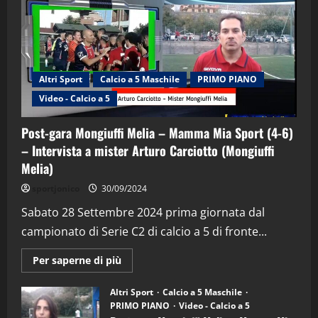
Altri Sport
Calcio a 5 Maschile
PRIMO PIANO
Video - Calcio a 5
Post-gara Mongiuffi Melia – Mamma Mia Sport (4-6)
– Intervista a mister Arturo Carciotto (Mongiuffi
Melia)
"SportEmpire" in Podcast
Sport News
sportjonico
30/09/2024
“SportEmpire” in Podcast: 29^ Puntata
(Martedi 28 Aprile 2026)
Sabato 28 Settembre 2024 prima giornata dal
campionato di Serie C2 di calcio a 5 di fronte...
28/04/2026
2
Maggiori
Per saperne di più
informazioni
"SportEmpire" in Podcast
su
“SportEmpire” in Podcast: 28^ Puntata
Post-
Altri Sport
Calcio a 5 Maschile
gara
(Martedi 21 Aprile 2026)
PRIMO PIANO
Video - Calcio a 5
Mongiuffi