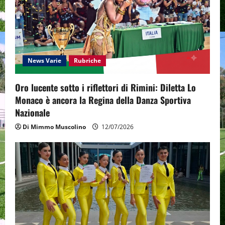
g
a
t
News Varie
Rubriche
i
Oro lucente sotto i riflettori di Rimini: Diletta Lo
o
Monaco è ancora la Regina della Danza Sportiva
n
Nazionale
Di Mimmo Muscolino
12/07/2026