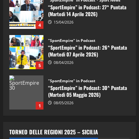
"SportEmpire" in Podcast
“SportEmpire” in Podcast: 26^ Puntata
(Martedi 07 Aprile 2026)
08/04/2026
5
"SportEmpire" in Podcast
“SportEmpire” in Podcast: 30^ Puntata
(Martedi 05 Maggio 2026)
08/05/2026
1
"SportEmpire" in Podcast
Sport News
“SportEmpire” in Podcast: 29^ Puntata
(Martedi 28 Aprile 2026)
28/04/2026
2
"SportEmpire" in Podcast
“SportEmpire” in Podcast: 28^ Puntata
TORNEO DELLE REGIONI 2025 – SICILIA
(Martedi 21 Aprile 2026)