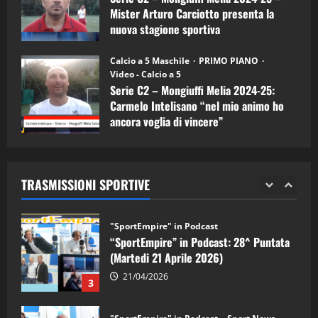
1
Mister Arturo Carciotto presenta la
nuova stagione sportiva
"SportEmpire" in Podcast
Sport News
11/09/2024
“SportEmpire” in Podcast: 29^ Puntata
Calcio a 5 Maschile
PRIMO PIANO
(Martedi 28 Aprile 2026)
Video - Calcio a 5
Serie C2 – Mongiuffi Melia 2024-25:
28/04/2026
2
Carmelo Intelisano “nel mio animo ho
ancora voglia di vincere”
"SportEmpire" in Podcast
05/09/2024
“SportEmpire” in Podcast: 28^ Puntata
(Martedi 21 Aprile 2026)
TRASMISSIONI SPORTIVE
21/04/2026
3
"SportEmpire" in Podcast
Sport News
“SportEmpire” in Podcast: 27^ Puntata
(Martedi 14 Aprile 2026)
15/04/2026
4