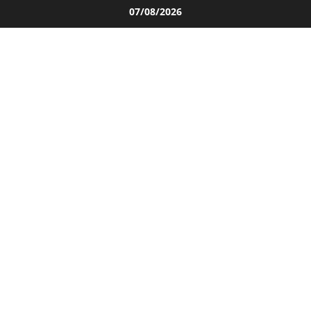
Salta
07/08/2026
al
contenuto