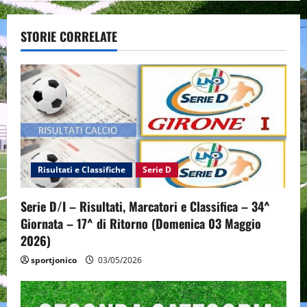
a
v
STORIE CORRELATE
i
g
a
t
i
Risultati e Classifiche
Serie D
o
Serie D/I – Risultati, Marcatori e Classifica – 34^
Giornata – 17^ di Ritorno (Domenica 03 Maggio
n
2026)
sportjonico
03/05/2026