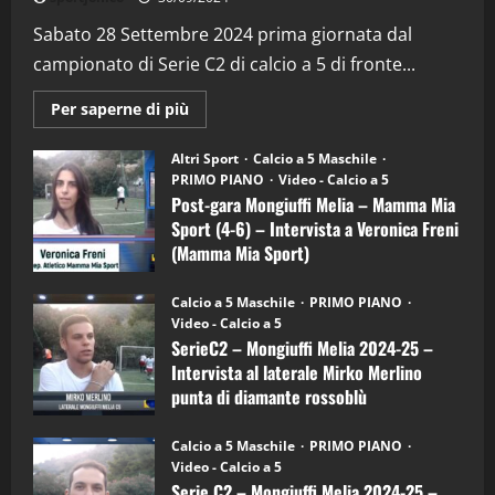
“SportEmpire” in Podcast: 28^ Puntata
(Martedi 21 Aprile 2026)
Sabato 28 Settembre 2024 prima giornata dal
campionato di Serie C2 di calcio a 5 di fronte...
21/04/2026
3
Maggiori
Per saperne di più
informazioni
"SportEmpire" in Podcast
Sport News
su
“SportEmpire” in Podcast: 27^ Puntata
Post-
Altri Sport
Calcio a 5 Maschile
gara
(Martedi 14 Aprile 2026)
PRIMO PIANO
Video - Calcio a 5
Mongiuffi
Melia
Post-gara Mongiuffi Melia – Mamma Mia
15/04/2026
–
4
Sport (4-6) – Intervista a Veronica Freni
Mamma
Mia
(Mamma Mia Sport)
Sport
"SportEmpire" in Podcast
(4-
30/09/2024
6)
“SportEmpire” in Podcast: 26^ Puntata
Calcio a 5 Maschile
PRIMO PIANO
–
(Martedi 07 Aprile 2026)
Video - Calcio a 5
Intervista
a
SerieC2 – Mongiuffi Melia 2024-25 –
08/04/2026
mister
5
Intervista al laterale Mirko Merlino
Arturo
Carciotto
punta di diamante rossoblù
(Mongiuffi
Melia)
"SportEmpire" in Podcast
26/09/2024
“SportEmpire” in Podcast: 30^ Puntata
Calcio a 5 Maschile
PRIMO PIANO
(Martedi 05 Maggio 2026)
Video - Calcio a 5
Serie C2 – Mongiuffi Melia 2024-25 –
08/05/2026