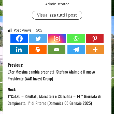
Administrator
Visualizza tutti i post
Post Views:
505
P
Previous:
o
L’Acr Messina cambia proprietà: Stefano Alaimo è il nuovo
Presidente (AAD Invest Group)
s
Next:
t
1^Cat./D – Risultati, Marcatori e Classifica – 14 ^ Giornata di
n
Campionato, 1^ di Ritorno (Domenica 05 Gennaio 2025)