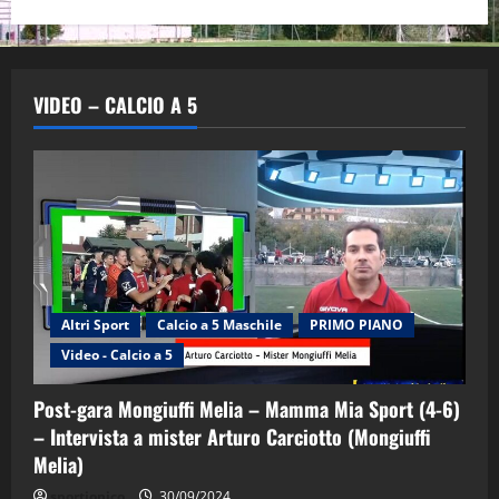
VIDEO – CALCIO A 5
Altri Sport
Calcio a 5 Maschile
PRIMO PIANO
"SportEmpire" in Podcast
Sport News
Video - Calcio a 5
“SportEmpire” in Podcast: 29^ Puntata
(Martedi 28 Aprile 2026)
Post-gara Mongiuffi Melia – Mamma Mia Sport (4-6)
28/04/2026
2
– Intervista a mister Arturo Carciotto (Mongiuffi
Melia)
"SportEmpire" in Podcast
sportjonico
30/09/2024