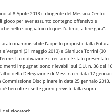
ino al 8 Aprile 2013 il dirigente del Messina Centro –
di gioco per aver assunto contegno offensivo e
nche nello spogliatoio di quest’ultimo, a fine gara”.
iarato inammissibile l’appello proposto dalla Futura
ale Vergani (31 maggio 2013) e Gianluca Torrini (30
ì Terme. La motivazione il reclamo è stato presentato
vedimenti impugnati sono rilevabili sul C.U. n. 36 del 1
l’albo della Delegazione di Messina in data 17 gennai
ta Commissione Disciplinare in data 25 gennaio 2013,
oè ben oltre i sette giorni previsti dalla sopra
 dei giocatori: