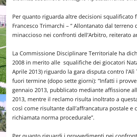
Per quanto riguarda altre decisioni squalificato f
Francesco Trimarchi – “ Allontanato dal terreno 
minaccioso nei confronti dell’Arbitro, reiterato a
La Commissione Disciplinare Territoriale ha dich
2008 in merito alle squalifiche dei giocatori Nat
Aprile 2013) riguardo la gara disputa contro l’Al
fuori termine (dopo sette giorni): “Infatti i prov
gennaio 2013, pubblicato mediante affissione al
2013, mentre il reclamo risulta inoltrato a ques
così come risultante dall’affrancatura postale e ci
richiamata norma procedurale”.
Per quanto riguardi i provvedimenti nei confronti