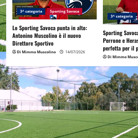
i
3^ categoria
Sporting Savoca
g
3^ categoria
Lo Sporting Savoca punta in alto:
a
Sporting Savoca
Antonino Muscolino è il nuovo
Perrone e Hera
t
Direttore Sportivo
perfetta per il
Di Mimmo Muscolino
14/07/2026
i
Di Mimmo Musco
o
n