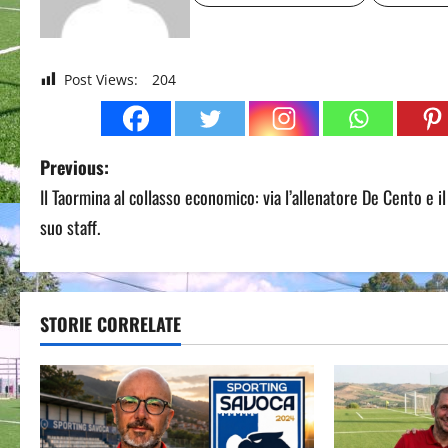
Post Views:
204
P
Previous:
Il Taormina al collasso economico: via l’allenatore De Cento e il
o
suo staff.
s
t
STORIE CORRELATE
n
a
v