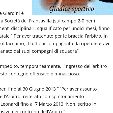
e Giardini è
 Società del Francavilla (sul campo 2-0 per i
menti disciplinari: squalificato per undici mesi, finno
le “ Per aver trattenuto per le braccia l’arbitro, in
to il taccuino, il tutto accompagnato da ripetute gravi
tanato dai suoi compagni di squadra”.
mpedito, temporaneamente, l’ingresso dell’arbitro
esto contegno offensivo e minaccioso.
mperi fino al 30 Giugno 2013 “ “Per aver assunto
ell’Arbitro, reiterato con spintonamento
eonardi fino al 7 Marzo 2013 “Non iscritto in
ivo nei confronti dell’Arbitro”.