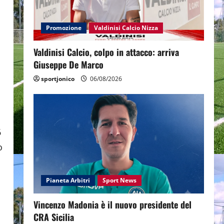
Promozione
Valdinisi Calcio Nizza
Valdinisi Calcio, colpo in attacco: arriva
Giuseppe De Marco
sportjonico
06/08/2026
6
o
Pianeta Arbitri
Sport News
Vincenzo Madonia è il nuovo presidente del
CRA Sicilia