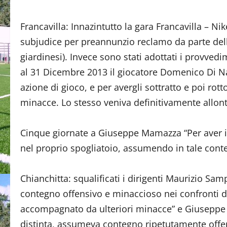
Francavilla: Innazintutto la gara Francavilla – Nik
subjudice per preannunzio reclamo da parte della
giardinesi). Invece sono stati adottati i provvedi
al 31 Dicembre 2013 il giocatore Domenico Di Nata
azione di gioco, e per avergli sottratto e poi rot
minacce. Lo stesso veniva definitivamente allon
Cinque giornate a Giuseppe Mamazza “Per aver i
nel proprio spogliatoio, assumendo in tale cont
Chianchitta: squalificati i dirigenti Maurizio Sa
contegno offensivo e minaccioso nei confronti d
accompagnato da ulteriori minacce” e Giuseppe L
distinta, assumeva contegno ripetutamente offens