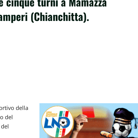
 e cinque turni a Mamazza
Samperi (Chianchitta).
rtivo della
o del
 del