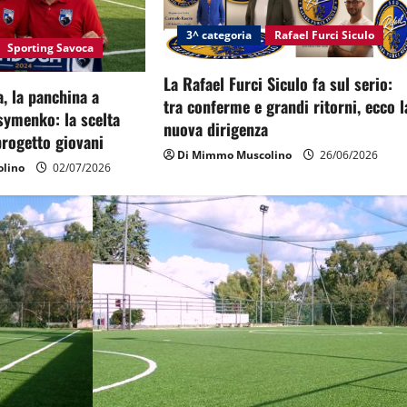
3^ categoria
Rafael Furci Siculo
Sporting Savoca
La Rafael Furci Siculo fa sul serio:
, la panchina a
tra conferme e grandi ritorni, ecco l
symenko: la scelta
nuova dirigenza
 progetto giovani
Di Mimmo Muscolino
26/06/2026
lino
02/07/2026