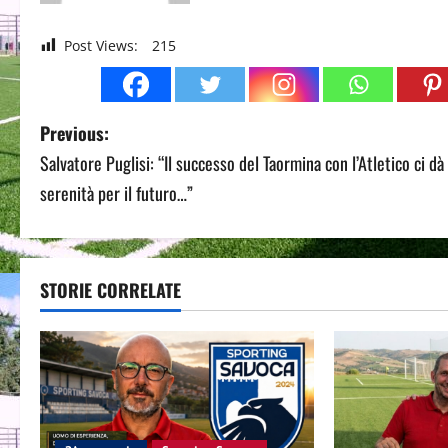
Post Views:
215
P
Previous:
Salvatore Puglisi: “Il successo del Taormina con l’Atletico ci dà
o
serenità per il futuro…”
s
t
STORIE CORRELATE
n
a
v
i