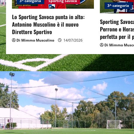
3^ categoria
Sporting Savoca
g
3^ categoria
Lo Sporting Savoca punta in alto:
a
Sporting Savoca
Antonino Muscolino è il nuovo
Perrone e Hera
t
Direttore Sportivo
perfetta per il
Di Mimmo Muscolino
14/07/2026
i
Di Mimmo Musco
o
n