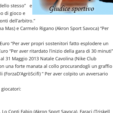
dello stesso” e
no di gioco e
ti dell’arbitro.”
a Mas) e Carmelo Rigano (Akron Sport Savoca) “Per
 Euro “Per aver propri sostenitori fatto esplodere un
uro “Per aver ritardato l’inizio della gara di 30 minuti”
o al 31 Maggio 2013 Natale Cavolina (Nike Club
, con una forte manata al collo procurandogli un graffio
i (ForzaD’AgròScifì) “ Per aver colpito un avversario
 giocatori:
. Lo Conti Fabio (Akron Sport Savoca), Faraci (Triskell