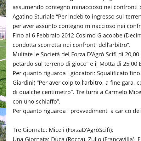
assumendo contegno minaccioso nei confronti 
Agatino Sturiale “Per indebito ingresso sul terre
per aver assunto contegno minaccioso nei confron
Fino al 6 Febbraio 2012 Cosimo Giacobbe (Decim
condotta scorretta nei confronti dell’arbitro”.
Multate le Società del Forza D’Agrò Scifì di 20,00
petardo sul terreno di gioco” e il Motta di 25,00 E
Per quanto riguarda i giocatori: Squalificato fin
Giardini) “Per aver colpito l’arbitro, a fine gara
di qualche centimetro”. Tre turni a Carmelo Micel
con uno schiaffo”.
Per quanto riguarda i provvedimenti a carico dei
Tre Giornate: Miceli (ForzaD’AgròScifì);
Una Giornata: Duca (Rocca), Zullo (Francavilla), F