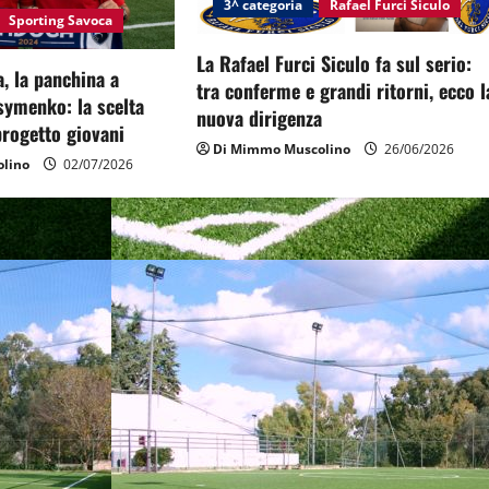
3^ categoria
Rafael Furci Siculo
Sporting Savoca
La Rafael Furci Siculo fa sul serio:
, la panchina a
tra conferme e grandi ritorni, ecco l
symenko: la scelta
nuova dirigenza
 progetto giovani
Di Mimmo Muscolino
26/06/2026
lino
02/07/2026