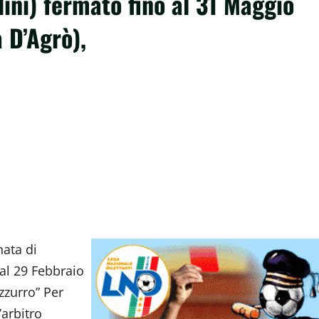
dini) fermato fino al 31 Maggio
a D’Agrò),
nata di
 al 29 Febbraio
zzurro” Per
’arbitro