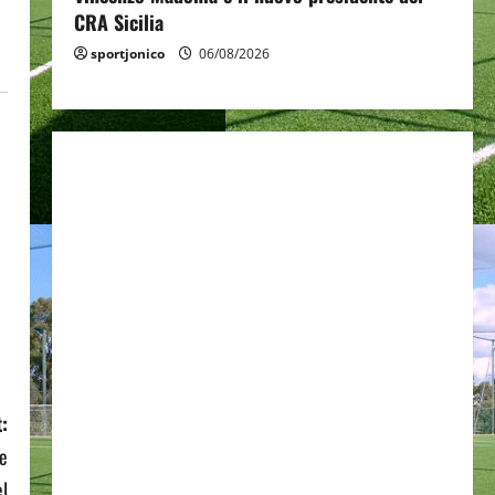
CRA Sicilia
sportjonico
06/08/2026
:
re
el