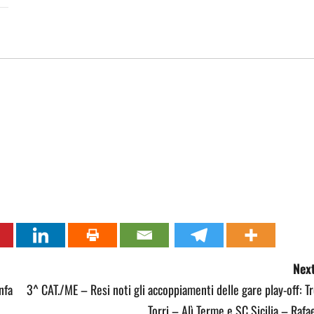
Next
nfa
3^ CAT./ME – Resi noti gli accoppiamenti delle gare play-off: T
Torri – Alì Terme e SC Sicilia – Rafa