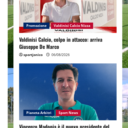
Promozione
Valdinisi Calcio Nizza
Valdinisi Calcio, colpo in attacco: arriva
Giuseppe De Marco
sportjonico
06/08/2026
Pianeta Arbitri
Sport News
Vincenzo Madonia è il nuovo presidente del