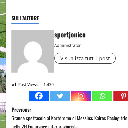
SULL'AUTORE
sportjonico
Administrator
Visualizza tutti i post
Post Views:
1.430
P
Previous:
Grande spettacolo al Kartdromo di Messina: Kairos Racing trio
o
nella 2H Endurance interprovinciale