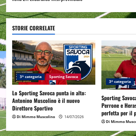
s
t
STORIE CORRELATE
n
a
v
i
3^ categoria
Sporting Savoca
g
3^ categoria
Lo Sporting Savoca punta in alto:
a
Sporting Savoca
Antonino Muscolino è il nuovo
Perrone e Hera
t
Direttore Sportivo
perfetta per il
Di Mimmo Muscolino
14/07/2026
i
Di Mimmo Musco
o