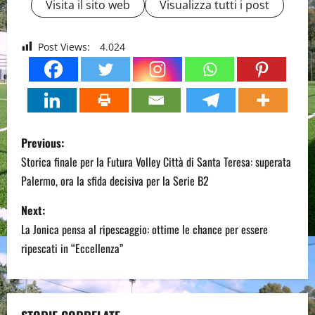
Visita il sito web
Visualizza tutti i post
Post Views:
4.024
P
Previous:
o
Storica finale per la Futura Volley Città di Santa Teresa: superata
Palermo, ora la sfida decisiva per la Serie B2
s
Next:
t
La Jonica pensa al ripescaggio: ottime le chance per essere
n
ripescati in “Eccellenza”
a
v