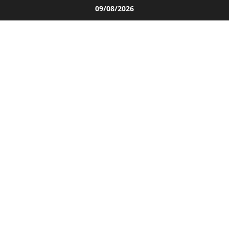
Salta
09/08/2026
al
contenuto