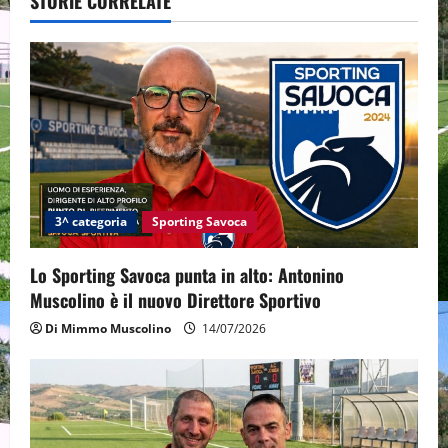
STORIE CORRELATE
i
g
a
t
i
3^ categoria
Sporting Savoca
o
Lo Sporting Savoca punta in alto: Antonino
n
Muscolino è il nuovo Direttore Sportivo
Di Mimmo Muscolino
14/07/2026