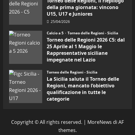
Torneo delle Regioni, il riepilogo
d’Italia
della prima giornata: vincono
U15, U17 e Juniores
25/04/2026
Calcio a 5
Torneo delle Regioni - Sicilia
Torneo delle Regioni 2026 C5: dal
25 Aprile al 1 Maggio le
Rappresentative siciliane
impegnate nel Lazio
24/04/2026
Torneo delle Regioni - Sicilia
La Sicilia saluta il Torneo delle
Regioni, mancato l’obiettivo
qualificazione in tutte le
categorie
31/03/2026
Copyright © All rights reserved.
|
MoreNews
di AF
themes.