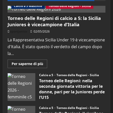
Calcio a 5 Maschile
Torneo delle Regioni - Sicilia
Torneo delle Regioni di calcio a 5: la Sicilia
Juniores è vicecampione d’Italia
sportjonico
02/05/2026
La Rappresentativa Sicilia Under 19 è vicecampione
d'Italia. È stato questo il verdetto del campo dopo
la...
Maggiori
Per saperne di più
informazioni
su
Torneo
Calcio a 5
Torneo delle Regioni - Sicilia
delle
Torneo delle Regioni: nella
Regioni
di
seconda giornata vittoria per le
calcio
donne, pari per la Juniores perde
a
5:
l’U15
la
Sicilia
27/04/2026
Juniores
Calcio a 5
Torneo delle Regioni - Sicilia
è
vicecampione