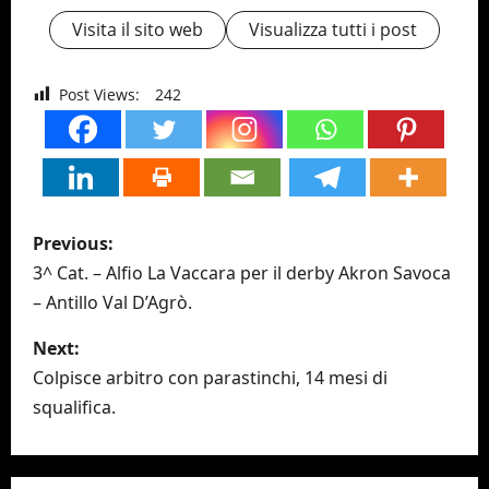
Visita il sito web
Visualizza tutti i post
Post Views:
242
P
Previous:
o
3^ Cat. – Alfio La Vaccara per il derby Akron Savoca
– Antillo Val D’Agrò.
s
Next:
t
Colpisce arbitro con parastinchi, 14 mesi di
n
squalifica.
a