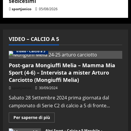
sedicesimi
sportjonico
05/08/2026
VIDEO – CALCIO A 5
Altri Sport
Calcio a 5 Maschile
PRIMO PIANO
Video - Calcio a 5
Post-gara Mongiuffi Melia – Mamma Mia
Sport (4-6) – Intervista a mister Arturo
Carciotto (Mongiuffi Melia)
sportjonico
30/09/2024
Sabato 28 Settembre 2024 prima giornata dal
campionato di Serie C2 di calcio a 5 di fronte...
Maggiori
Per saperne di più
informazioni
su
Post-
Altri Sport
Calcio a 5 Maschile