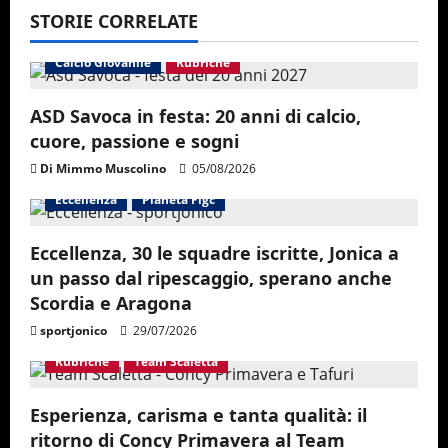
v
STORIE CORRELATE
i
Calcio Giovanile
Rubriche
g
ASD Savoca in festa: 20 anni di calcio,
a
cuore, passione e sogni
Di Mimmo Muscolino
05/08/2026
t
Eccellenza
Pianeta Figc
i
Eccellenza, 30 le squadre iscritte, Jonica a
o
un passo dal ripescaggio, sperano anche
Scordia e Aragona
n
sportjonico
29/07/2026
Rubriche
Team Scaletta
Esperienza, carisma e tanta qualità: il
ritorno di Concy Primavera al Team