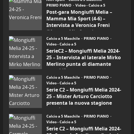
gara
PRIMO PIANO
Video - Calcio a 5
Mongiuffi
Melia
Post-gara Mongiuffi Melia –
–
Mamma Mia Sport (4-6) –
Mamma
Mia
Intervista a Veronica Freni
Sport
(Mamma Mia Sport)
(4-
6)
Calcio a 5 Maschile
PRIMO PIANO
30/09/2024
–
Video - Calcio a 5
Intervista
a
SerieC2 – Mongiuffi Melia 2024-
mister
25 – Intervista al laterale Mirko
Arturo
Carciotto
Merlino punta di diamante
(Mongiuffi
Melia)
rossoblù
Calcio a 5 Maschile
PRIMO PIANO
26/09/2024
Video - Calcio a 5
Serie C2 – Mongiuffi Melia 2024-
25 – Mister Arturo Carciotto
presenta la nuova stagione
sportiva
Calcio a 5 Maschile
PRIMO PIANO
11/09/2024
Video - Calcio a 5
Serie C2 – Mongiuffi Melia 2024-