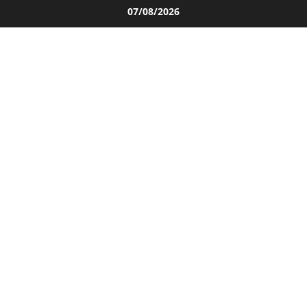
Salta
07/08/2026
al
contenuto