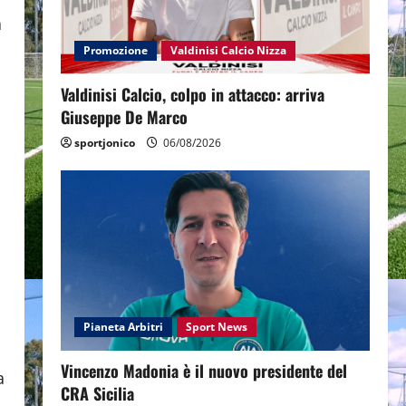
a
Promozione
Valdinisi Calcio Nizza
Valdinisi Calcio, colpo in attacco: arriva
Giuseppe De Marco
sportjonico
06/08/2026
Pianeta Arbitri
Sport News
Vincenzo Madonia è il nuovo presidente del
a
CRA Sicilia