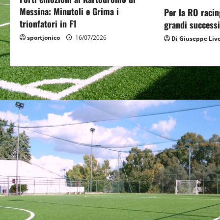
a
Messina: Minutoli e Grima i
Per la RO racin
t
trionfatori in F1
grandi successi
sportjonico
16/07/2026
Di Giuseppe Liv
i
o
n