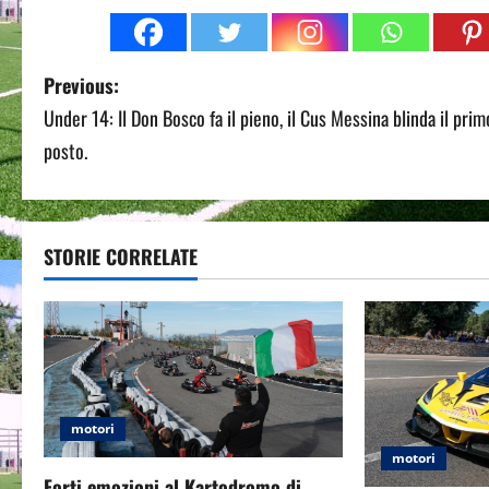
P
Previous:
Under 14: Il Don Bosco fa il pieno, il Cus Messina blinda il prim
o
posto.
s
t
STORIE CORRELATE
n
a
v
i
motori
g
motori
Forti emozioni al Kartodromo di