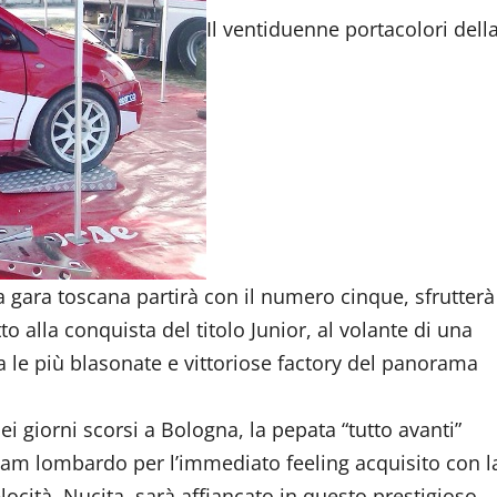
Il ventiduenne portacolori dell
a gara toscana partirà con il numero cinque, sfrutterà
o alla conquista del titolo Junior, al volante di una
a le più blasonate e vittoriose factory del panorama
ei giorni scorsi a Bologna, la pepata “tutto avanti”
eam lombardo per l’immediato feeling acquisito con l
locità. Nucita, sarà affiancato in questo prestigioso