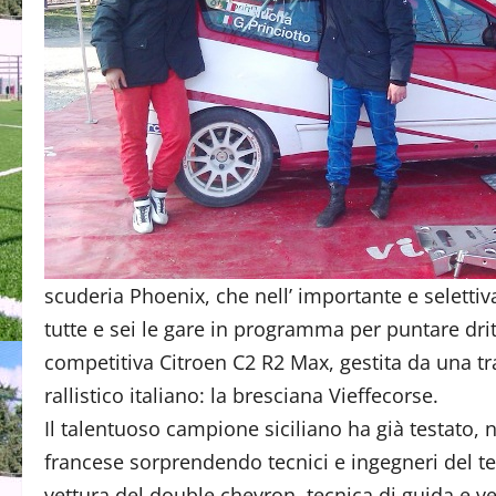
scuderia Phoenix, che nell’ importante e selettiv
tutte e sei le gare in programma per puntare dritt
competitiva Citroen C2 R2 Max, gestita da una tr
rallistico italiano: la bresciana Vieffecorse.
Il talentuoso campione siciliano ha già testato, n
francese sorprendendo tecnici e ingegneri del t
vettura del double chevron, tecnica di guida e ve