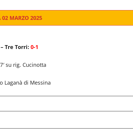
 02 MARZO 2025
 – Tre Torri:
0-1
7′ su rig. Cucinotta
io Laganà di Messina