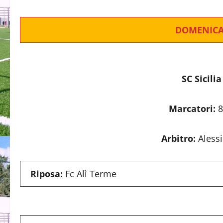
DOMENICA
SC Sicilia
Marcatori:
8
Arbitro:
Aless
Riposa:
Fc Alì Terme