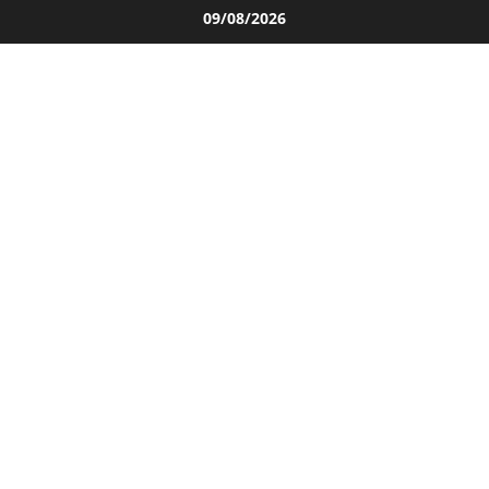
Salta
09/08/2026
al
contenuto