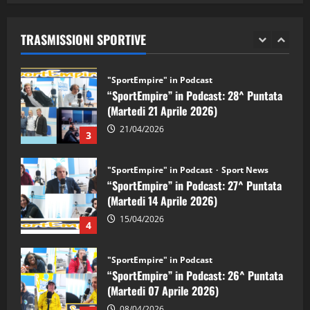
“SportEmpire” in Podcast: 29^ Puntata
(Martedi 28 Aprile 2026)
28/04/2026
TRASMISSIONI SPORTIVE
2
"SportEmpire" in Podcast
“SportEmpire” in Podcast: 28^ Puntata
(Martedi 21 Aprile 2026)
21/04/2026
3
"SportEmpire" in Podcast
Sport News
“SportEmpire” in Podcast: 27^ Puntata
(Martedi 14 Aprile 2026)
15/04/2026
4
"SportEmpire" in Podcast
“SportEmpire” in Podcast: 26^ Puntata
(Martedi 07 Aprile 2026)
08/04/2026