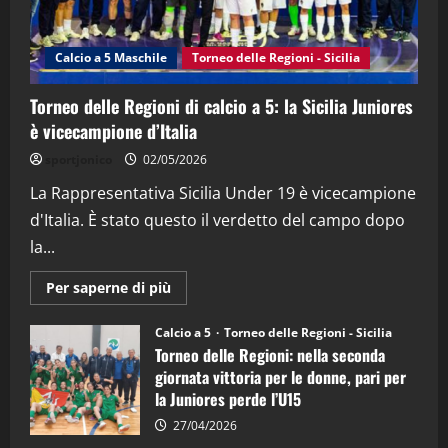
“SportEmpire” in Podcast: 27^ Puntata
(Martedi 14 Aprile 2026)
Calcio a 5 Maschile
Torneo delle Regioni - Sicilia
15/04/2026
4
Torneo delle Regioni di calcio a 5: la Sicilia Juniores
"SportEmpire" in Podcast
è vicecampione d’Italia
“SportEmpire” in Podcast: 26^ Puntata
sportjonico
02/05/2026
(Martedi 07 Aprile 2026)
La Rappresentativa Sicilia Under 19 è vicecampione
08/04/2026
5
d'Italia. È stato questo il verdetto del campo dopo
la...
Maggiori
Per saperne di più
informazioni
su
Torneo
Calcio a 5
Torneo delle Regioni - Sicilia
delle
Torneo delle Regioni: nella seconda
Regioni
di
giornata vittoria per le donne, pari per
calcio
la Juniores perde l’U15
a
5:
la
27/04/2026
Sicilia