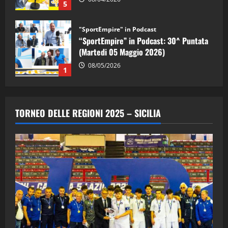
5
"SportEmpire" in Podcast
“SportEmpire” in Podcast: 30^ Puntata
(Martedi 05 Maggio 2026)
08/05/2026
1
"SportEmpire" in Podcast
Sport News
“SportEmpire” in Podcast: 29^ Puntata
TORNEO DELLE REGIONI 2025 – SICILIA
(Martedi 28 Aprile 2026)
28/04/2026
2
"SportEmpire" in Podcast
“SportEmpire” in Podcast: 28^ Puntata
(Martedi 21 Aprile 2026)
21/04/2026
3
"SportEmpire" in Podcast
Sport News