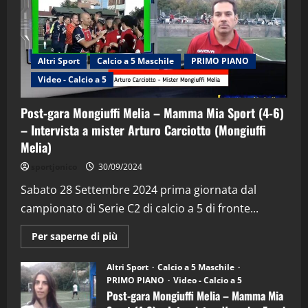
Altri Sport
Calcio a 5 Maschile
PRIMO PIANO
Video - Calcio a 5
Post-gara Mongiuffi Melia – Mamma Mia Sport (4-6)
– Intervista a mister Arturo Carciotto (Mongiuffi
Melia)
"SportEmpire" in Podcast
Sport News
sportjonico
30/09/2024
“SportEmpire” in Podcast: 29^ Puntata
(Martedi 28 Aprile 2026)
Sabato 28 Settembre 2024 prima giornata dal
28/04/2026
campionato di Serie C2 di calcio a 5 di fronte...
2
Maggiori
Per saperne di più
"SportEmpire" in Podcast
informazioni
su
“SportEmpire” in Podcast: 28^ Puntata
Post-
Altri Sport
Calcio a 5 Maschile
(Martedi 21 Aprile 2026)
gara
PRIMO PIANO
Video - Calcio a 5
Mongiuffi
Melia
21/04/2026
Post-gara Mongiuffi Melia – Mamma Mia
3
–