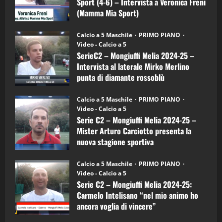
Sport (4-6) – Intervista a Veronica Freni
Mamma
Mia
(Mamma Mia Sport)
Sport
"SportEmpire" in Podcast
Sport News
(4-
30/09/2024
“SportEmpire” in Podcast: 27^ Puntata
6)
Calcio a 5 Maschile
PRIMO PIANO
–
(Martedi 14 Aprile 2026)
Video - Calcio a 5
Intervista
a
15/04/2026
SerieC2 – Mongiuffi Melia 2024-25 –
4
mister
Intervista al laterale Mirko Merlino
Arturo
Carciotto
punta di diamante rossoblù
(Mongiuffi
"SportEmpire" in Podcast
Melia)
26/09/2024
“SportEmpire” in Podcast: 26^ Puntata
Calcio a 5 Maschile
PRIMO PIANO
(Martedi 07 Aprile 2026)
Video - Calcio a 5
08/04/2026
Serie C2 – Mongiuffi Melia 2024-25 –
5
Mister Arturo Carciotto presenta la
nuova stagione sportiva
"SportEmpire" in Podcast
11/09/2024
“SportEmpire” in Podcast: 30^ Puntata
Calcio a 5 Maschile
PRIMO PIANO
(Martedi 05 Maggio 2026)
Video - Calcio a 5
08/05/2026
Serie C2 – Mongiuffi Melia 2024-25:
1
Carmelo Intelisano “nel mio animo ho
ancora voglia di vincere”
"SportEmpire" in Podcast
Sport News
05/09/2024