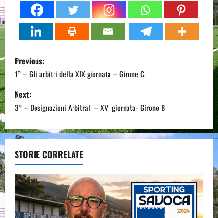
P
Previous:
o
1° – Gli arbitri della XIX giornata – Girone C.
s
Next:
3° – Designazioni Arbitrali – XVI giornata- Girone B
t
n
a
STORIE CORRELATE
v
i