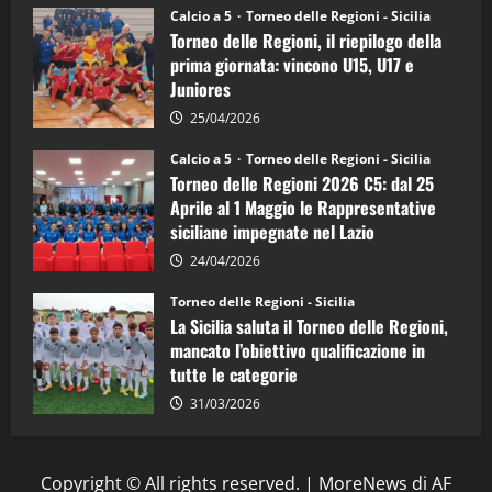
Juniores
Calcio a 5
Torneo delle Regioni - Sicilia
è
Torneo delle Regioni, il riepilogo della
vicecampione
d’Italia
prima giornata: vincono U15, U17 e
Juniores
25/04/2026
Calcio a 5
Torneo delle Regioni - Sicilia
Torneo delle Regioni 2026 C5: dal 25
Aprile al 1 Maggio le Rappresentative
siciliane impegnate nel Lazio
24/04/2026
Torneo delle Regioni - Sicilia
La Sicilia saluta il Torneo delle Regioni,
mancato l’obiettivo qualificazione in
tutte le categorie
31/03/2026
Copyright © All rights reserved.
|
MoreNews
di AF