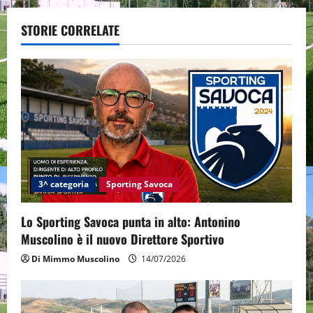
a
STORIE CORRELATE
v
i
g
a
t
i
3^ categoria
Sporting Savoca
o
Lo Sporting Savoca punta in alto: Antonino
Muscolino è il nuovo Direttore Sportivo
n
Di Mimmo Muscolino
14/07/2026