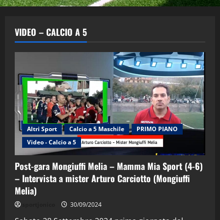
VIDEO – CALCIO A 5
Altri Sport
Calcio a 5 Maschile
PRIMO PIANO
Video - Calcio a 5
Post-gara Mongiuffi Melia – Mamma Mia Sport (4-6)
– Intervista a mister Arturo Carciotto (Mongiuffi
Melia)
"SportEmpire" in Podcast
Sport News
sportjonico
30/09/2024
“SportEmpire” in Podcast: 29^ Puntata