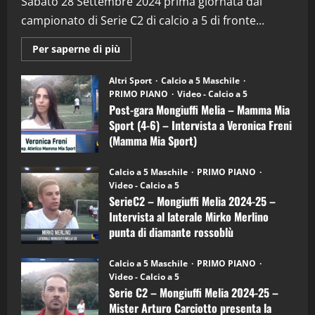
(Martedi 28 Aprile 2026)
Sabato 28 Settembre 2024 prima giornata dal
campionato di Serie C2 di calcio a 5 di fronte...
28/04/2026
2
Maggiori
Per saperne di più
informazioni
"SportEmpire" in Podcast
su
“SportEmpire” in Podcast: 28^ Puntata
Post-
Altri Sport
Calcio a 5 Maschile
gara
(Martedi 21 Aprile 2026)
PRIMO PIANO
Video - Calcio a 5
Mongiuffi
Melia
Post-gara Mongiuffi Melia – Mamma Mia
21/04/2026
–
3
Sport (4-6) – Intervista a Veronica Freni
Mamma
Mia
(Mamma Mia Sport)
Sport
"SportEmpire" in Podcast
Sport News
(4-
30/09/2024
6)
“SportEmpire” in Podcast: 27^ Puntata
Calcio a 5 Maschile
PRIMO PIANO
–
(Martedi 14 Aprile 2026)
Video - Calcio a 5
Intervista
a
SerieC2 – Mongiuffi Melia 2024-25 –
15/04/2026
mister
4
Intervista al laterale Mirko Merlino
Arturo
Carciotto
punta di diamante rossoblù
(Mongiuffi
Melia)
"SportEmpire" in Podcast
26/09/2024
“SportEmpire” in Podcast: 26^ Puntata
Calcio a 5 Maschile
PRIMO PIANO
(Martedi 07 Aprile 2026)
Video - Calcio a 5
Serie C2 – Mongiuffi Melia 2024-25 –
08/04/2026
5
Mister Arturo Carciotto presenta la