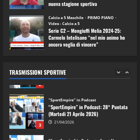
nuova stagione sportiva
"SportEmpire" in Podcast
11/09/2024
“SportEmpire” in Podcast: 30^ Puntata
Calcio a 5 Maschile
PRIMO PIANO
(Martedi 05 Maggio 2026)
Video - Calcio a 5
Serie C2 – Mongiuffi Melia 2024-25:
08/05/2026
1
Carmelo Intelisano “nel mio animo ho
ancora voglia di vincere”
"SportEmpire" in Podcast
Sport News
05/09/2024
“SportEmpire” in Podcast: 29^ Puntata
(Martedi 28 Aprile 2026)
TRASMISSIONI SPORTIVE
28/04/2026
2
"SportEmpire" in Podcast
“SportEmpire” in Podcast: 28^ Puntata
(Martedi 21 Aprile 2026)
21/04/2026
3
"SportEmpire" in Podcast
Sport News
“SportEmpire” in Podcast: 27^ Puntata