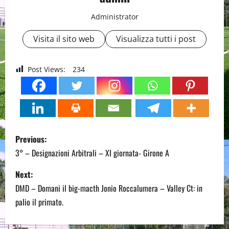
Administrator
Visita il sito web
Visualizza tutti i post
Post Views:
234
P
Previous:
o
3° – Designazioni Arbitrali – XI giornata- Girone A
s
Next:
DMD – Domani il big-macth Jonio Roccalumera – Valley Ct: in
t
palio il primato.
n