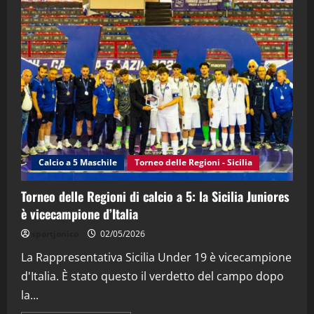
"SportEmpire" in Podcast
“SportEmpire” in Podcast: 28^ Puntata
(Martedi 21 Aprile 2026)
21/04/2026
3
"SportEmpire" in Podcast
Sport News
“SportEmpire” in Podcast: 27^ Puntata
(Martedi 14 Aprile 2026)
Calcio a 5 Maschile
Torneo delle Regioni - Sicilia
15/04/2026
4
Torneo delle Regioni di calcio a 5: la Sicilia Juniores
è vicecampione d’Italia
"SportEmpire" in Podcast
“SportEmpire” in Podcast: 26^ Puntata
sportjonico
02/05/2026
(Martedi 07 Aprile 2026)
La Rappresentativa Sicilia Under 19 è vicecampione
08/04/2026
5
d'Italia. È stato questo il verdetto del campo dopo
la...