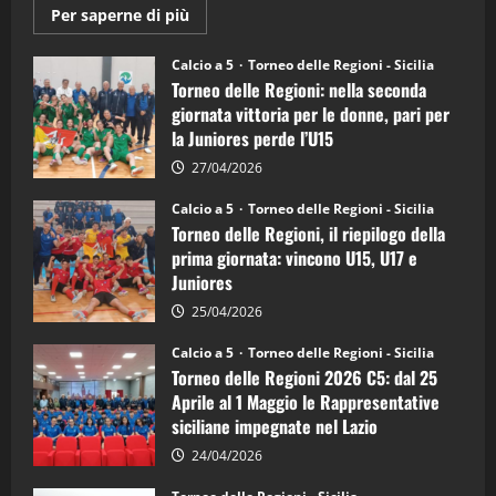
Maggiori
Per saperne di più
informazioni
su
Torneo
Calcio a 5
Torneo delle Regioni - Sicilia
delle
Torneo delle Regioni: nella seconda
Regioni
di
giornata vittoria per le donne, pari per
calcio
la Juniores perde l’U15
a
5:
la
27/04/2026
Sicilia
Juniores
Calcio a 5
Torneo delle Regioni - Sicilia
è
Torneo delle Regioni, il riepilogo della
vicecampione
d’Italia
prima giornata: vincono U15, U17 e
Juniores
25/04/2026
Calcio a 5
Torneo delle Regioni - Sicilia
Torneo delle Regioni 2026 C5: dal 25
Aprile al 1 Maggio le Rappresentative
siciliane impegnate nel Lazio
24/04/2026