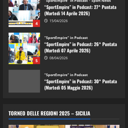
(Martedi 14 Aprile 2026)
15/04/2026
4
"SportEmpire" in Podcast
“SportEmpire” in Podcast: 26^ Puntata
(Martedi 07 Aprile 2026)
08/04/2026
5
"SportEmpire" in Podcast
“SportEmpire” in Podcast: 30^ Puntata
(Martedi 05 Maggio 2026)
08/05/2026
1
"SportEmpire" in Podcast
Sport News
“SportEmpire” in Podcast: 29^ Puntata
TORNEO DELLE REGIONI 2025 – SICILIA
(Martedi 28 Aprile 2026)
28/04/2026
2