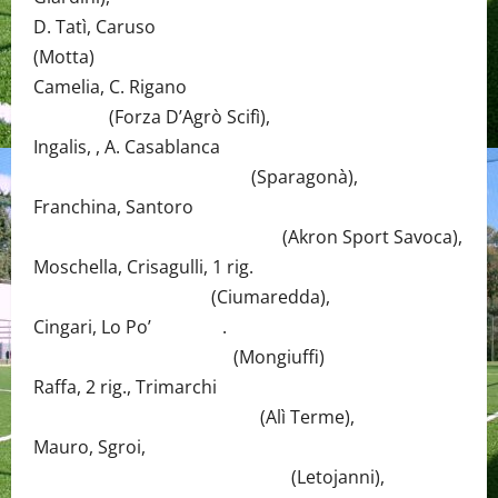
D. Tatì, Caruso
(Motta)
Camelia, C. Rigano
(Forza D’Agrò Scifì),
Ingalis, , A. Casablanca
(Sparagonà),
Franchina, Santoro
(Akron Sport Savoca),
Moschella, Crisagulli, 1 rig.
(Ciumaredda),
Cingari, Lo Po’ .
(Mongiuffi)
Raffa, 2 rig., Trimarchi
(Alì Terme),
Mauro, Sgroi,
(Letojanni),