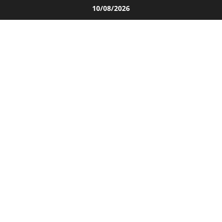
Salta
10/08/2026
al
contenuto