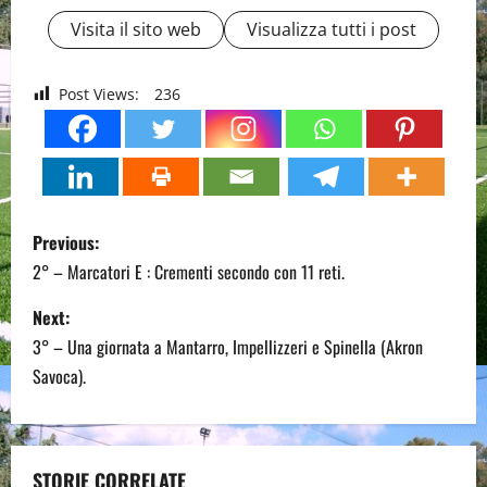
Visita il sito web
Visualizza tutti i post
Post Views:
236
P
Previous:
o
2° – Marcatori E : Crementi secondo con 11 reti.
s
Next:
3° – Una giornata a Mantarro, Impellizzeri e Spinella (Akron
t
Savoca).
n
a
STORIE CORRELATE