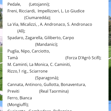
Pedale, (Letojanni);
Freni, Ricciardi, Impellizzeri, L. Lo Giudice
(Ciumaredda);
La Via, Micalizzi, , A. Andronaco, S. Andronaco
(Alì);
Spadaro, Zagarella, Giliberto, Carpo
(Mandanici);
Puglia, Nipo, Carciotto,
Tamà (Forza D’Agrò Scifì);
M. Caminti, La Monica, C. Caminiti,
Rizzo,1 rig., Sciarrone
(Sparagonà);
Cannata, Antinoro, Gullotta, Bonaventura,
Previti (Real Taormina)
Ferro, Bianca
(Mongiuffi);