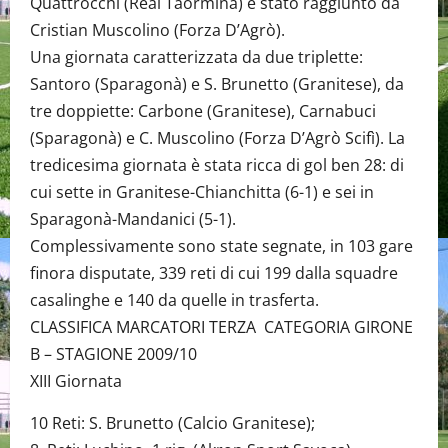
Quattrocchi (Real Taormina) è stato raggiunto da
Cristian Muscolino (Forza D’Agrò).
Una giornata caratterizzata da due triplette:
Santoro (Sparagonà) e S. Brunetto (Granitese), da
tre doppiette: Carbone (Granitese), Carnabuci
(Sparagonà) e C. Muscolino (Forza D’Agrò Scifì). La
tredicesima giornata è stata ricca di gol ben 28: di
cui sette in Granitese-Chianchitta (6-1) e sei in
Sparagonà-Mandanici (5-1).
Complessivamente sono state segnate, in 103 gare
finora disputate, 339 reti di cui 199 dalla squadre
casalinghe e 140 da quelle in trasferta.
CLASSIFICA MARCATORI TERZA CATEGORIA GIRONE
B – STAGIONE 2009/10
XIII Giornata
10 Reti: S. Brunetto (Calcio Granitese);