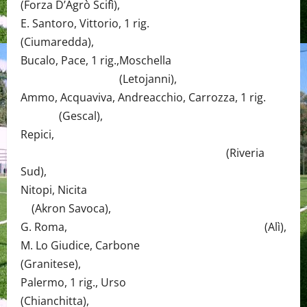
(Forza D’Agrò Scifì),
E. Santoro, Vittorio, 1 rig.
(Ciumaredda),
Bucalo, Pace, 1 rig.,Moschella
(Letojanni),
Ammo, Acquaviva, Andreacchio, Carrozza, 1 rig.
(Gescal),
Repici,
(Riveria
Sud),
Nitopi, Nicita
(Akron Savoca),
G. Roma, (Alì),
M. Lo Giudice, Carbone
(Granitese),
Palermo, 1 rig., Urso
(Chianchitta),