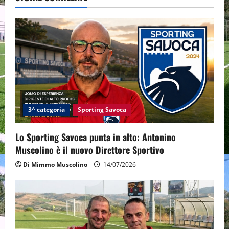
v
i
g
a
t
i
3^ categoria
Sporting Savoca
o
Lo Sporting Savoca punta in alto: Antonino
Muscolino è il nuovo Direttore Sportivo
n
Di Mimmo Muscolino
14/07/2026