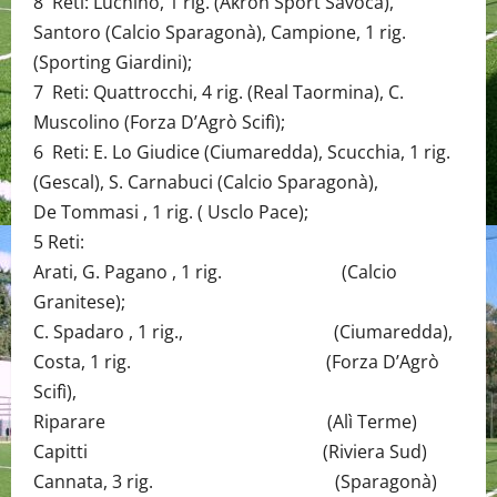
8 Reti: Luchino, 1 rig. (Akron Sport Savoca),
Santoro (Calcio Sparagonà), Campione, 1 rig.
(Sporting Giardini);
7 Reti: Quattrocchi, 4 rig. (Real Taormina), C.
Muscolino (Forza D’Agrò Scifì);
6 Reti: E. Lo Giudice (Ciumaredda), Scucchia, 1 rig.
(Gescal), S. Carnabuci (Calcio Sparagonà),
De Tommasi , 1 rig. ( Usclo Pace);
5 Reti:
Arati, G. Pagano , 1 rig. (Calcio
Granitese);
C. Spadaro , 1 rig., (Ciumaredda),
Costa, 1 rig. (Forza D’Agrò
Scifì),
Riparare (Alì Terme)
Capitti (Riviera Sud)
Cannata, 3 rig. (Sparagonà)