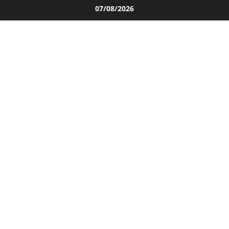
Salta
07/08/2026
al
contenuto