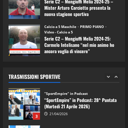
Serie C2 – Mongiuffi Melia 2024-25 –
08/04/2026
5
Mister Arturo Carciotto presenta la
nuova stagione sportiva
"SportEmpire" in Podcast
11/09/2024
“SportEmpire” in Podcast: 30^ Puntata
Calcio a 5 Maschile
PRIMO PIANO
(Martedi 05 Maggio 2026)
Video - Calcio a 5
Serie C2 – Mongiuffi Melia 2024-25:
08/05/2026
1
Carmelo Intelisano “nel mio animo ho
ancora voglia di vincere”
"SportEmpire" in Podcast
Sport News
05/09/2024
“SportEmpire” in Podcast: 29^ Puntata
(Martedi 28 Aprile 2026)
TRASMISSIONI SPORTIVE
28/04/2026
2
"SportEmpire" in Podcast
“SportEmpire” in Podcast: 28^ Puntata
(Martedi 21 Aprile 2026)
21/04/2026
3