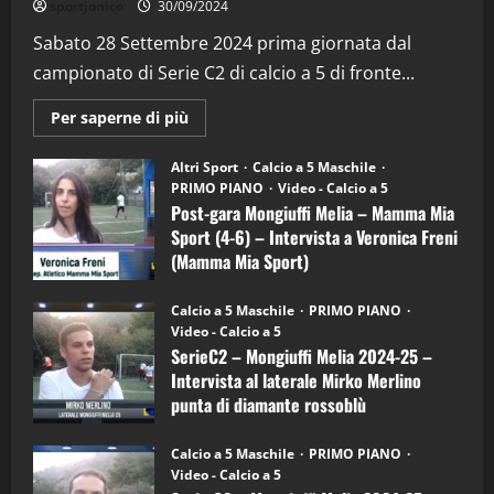
sportjonico
30/09/2024
“SportEmpire” in Podcast: 29^ Puntata
(Martedi 28 Aprile 2026)
Sabato 28 Settembre 2024 prima giornata dal
campionato di Serie C2 di calcio a 5 di fronte...
28/04/2026
2
Maggiori
Per saperne di più
informazioni
"SportEmpire" in Podcast
su
“SportEmpire” in Podcast: 28^ Puntata
Post-
Altri Sport
Calcio a 5 Maschile
gara
(Martedi 21 Aprile 2026)
PRIMO PIANO
Video - Calcio a 5
Mongiuffi
Melia
Post-gara Mongiuffi Melia – Mamma Mia
21/04/2026
–
3
Sport (4-6) – Intervista a Veronica Freni
Mamma
Mia
(Mamma Mia Sport)
Sport
"SportEmpire" in Podcast
Sport News
(4-
30/09/2024
6)
“SportEmpire” in Podcast: 27^ Puntata
Calcio a 5 Maschile
PRIMO PIANO
–
(Martedi 14 Aprile 2026)
Video - Calcio a 5
Intervista
a
SerieC2 – Mongiuffi Melia 2024-25 –
15/04/2026
mister
4
Intervista al laterale Mirko Merlino
Arturo
Carciotto
punta di diamante rossoblù
(Mongiuffi
Melia)
"SportEmpire" in Podcast
26/09/2024
“SportEmpire” in Podcast: 26^ Puntata
Calcio a 5 Maschile
PRIMO PIANO
(Martedi 07 Aprile 2026)
Video - Calcio a 5