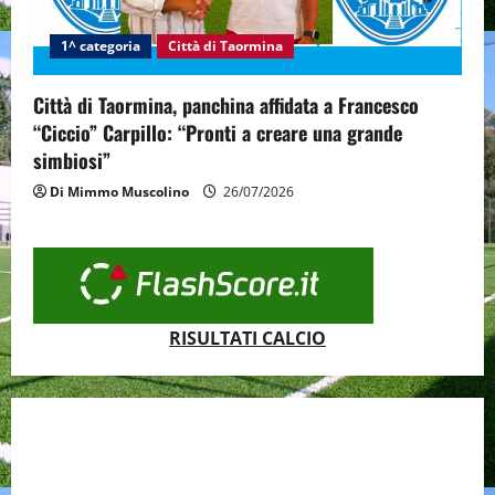
1^ categoria
Città di Taormina
Città di Taormina, panchina affidata a Francesco
“Ciccio” Carpillo: “Pronti a creare una grande
simbiosi”
Di Mimmo Muscolino
26/07/2026
RISULTATI CALCIO