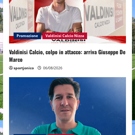
Promozione
Valdinisi Calcio Nizza
Valdinisi Calcio, colpo in attacco: arriva Giuseppe De
Marco
sportjonico
06/08/2026