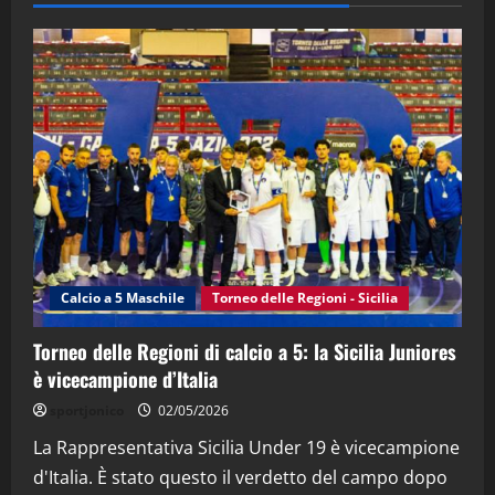
28/04/2026
2
"SportEmpire" in Podcast
“SportEmpire” in Podcast: 28^ Puntata
(Martedi 21 Aprile 2026)
21/04/2026
3
"SportEmpire" in Podcast
Sport News
“SportEmpire” in Podcast: 27^ Puntata
(Martedi 14 Aprile 2026)
Calcio a 5 Maschile
Torneo delle Regioni - Sicilia
15/04/2026
4
Torneo delle Regioni di calcio a 5: la Sicilia Juniores
è vicecampione d’Italia
"SportEmpire" in Podcast
“SportEmpire” in Podcast: 26^ Puntata
sportjonico
02/05/2026
(Martedi 07 Aprile 2026)
La Rappresentativa Sicilia Under 19 è vicecampione
08/04/2026
5
d'Italia. È stato questo il verdetto del campo dopo