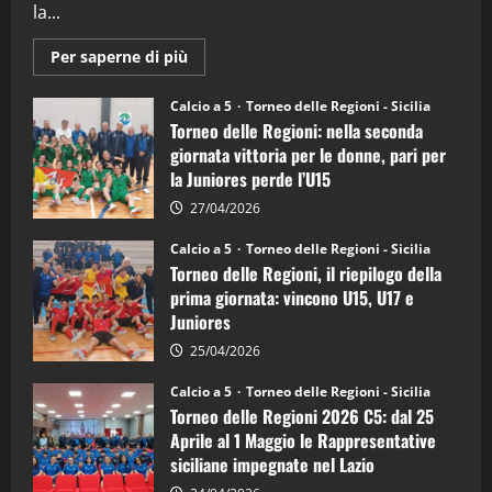
la...
Maggiori
Per saperne di più
informazioni
su
Torneo
Calcio a 5
Torneo delle Regioni - Sicilia
delle
Torneo delle Regioni: nella seconda
Regioni
di
giornata vittoria per le donne, pari per
calcio
la Juniores perde l’U15
a
5:
la
27/04/2026
Sicilia
Juniores
Calcio a 5
Torneo delle Regioni - Sicilia
è
Torneo delle Regioni, il riepilogo della
vicecampione
d’Italia
prima giornata: vincono U15, U17 e
Juniores
25/04/2026
Calcio a 5
Torneo delle Regioni - Sicilia
Torneo delle Regioni 2026 C5: dal 25
Aprile al 1 Maggio le Rappresentative
siciliane impegnate nel Lazio