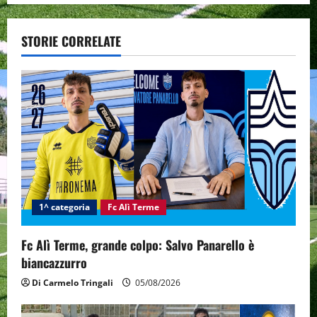
a
STORIE CORRELATE
v
i
g
a
t
i
1^ categoria
Fc Alì Terme
o
Fc Alì Terme, grande colpo: Salvo Panarello è
n
biancazzurro
Di Carmelo Tringali
05/08/2026