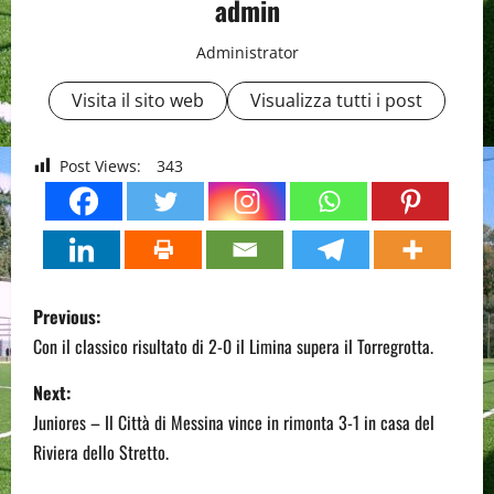
admin
Administrator
Visita il sito web
Visualizza tutti i post
Post Views:
343
P
Previous:
o
Con il classico risultato di 2-0 il Limina supera il Torregrotta.
s
Next:
Juniores – Il Città di Messina vince in rimonta 3-1 in casa del
t
Riviera dello Stretto.
n