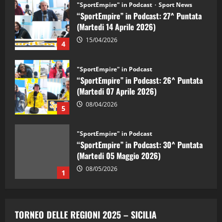
"SportEmpire" in Podcast
Sport News
“SportEmpire” in Podcast: 27^ Puntata
(Martedi 14 Aprile 2026)
15/04/2026
4
"SportEmpire" in Podcast
“SportEmpire” in Podcast: 26^ Puntata
(Martedi 07 Aprile 2026)
08/04/2026
5
"SportEmpire" in Podcast
“SportEmpire” in Podcast: 30^ Puntata
(Martedi 05 Maggio 2026)
08/05/2026
1
"SportEmpire" in Podcast
Sport News
“SportEmpire” in Podcast: 29^ Puntata
TORNEO DELLE REGIONI 2025 – SICILIA
(Martedi 28 Aprile 2026)