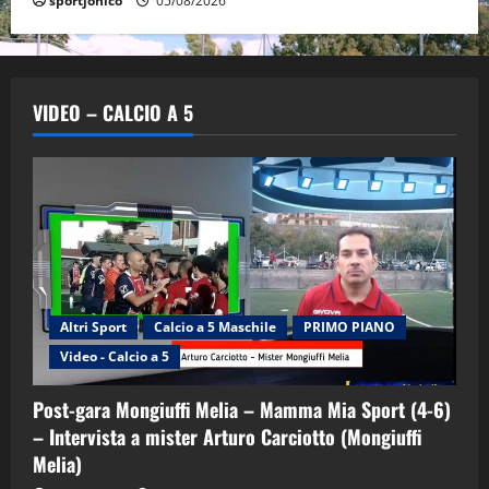
sportjonico
05/08/2026
VIDEO – CALCIO A 5
Altri Sport
Calcio a 5 Maschile
PRIMO PIANO
Video - Calcio a 5
Post-gara Mongiuffi Melia – Mamma Mia Sport (4-6)
– Intervista a mister Arturo Carciotto (Mongiuffi
Melia)
"SportEmpire" in Podcast
Sport News