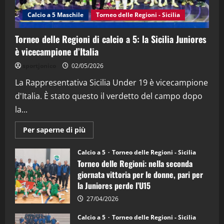
(Martedi 14 Aprile 2026)
Calcio a 5 Maschile
Torneo delle Regioni - Sicilia
15/04/2026
4
Torneo delle Regioni di calcio a 5: la Sicilia Juniores
è vicecampione d’Italia
"SportEmpire" in Podcast
“SportEmpire” in Podcast: 26^ Puntata
sportjonico
02/05/2026
(Martedi 07 Aprile 2026)
La Rappresentativa Sicilia Under 19 è vicecampione
08/04/2026
5
d'Italia. È stato questo il verdetto del campo dopo
la...
Maggiori
Per saperne di più
informazioni
su
Torneo
Calcio a 5
Torneo delle Regioni - Sicilia
delle
Torneo delle Regioni: nella seconda
Regioni
di
giornata vittoria per le donne, pari per
calcio
la Juniores perde l’U15
a
5:
la
27/04/2026
Sicilia
Juniores
Calcio a 5
Torneo delle Regioni - Sicilia
è