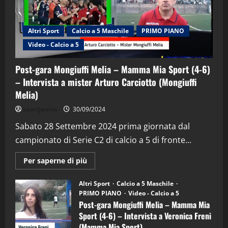
Altri Sport
Calcio a 5 Maschile
PRIMO PIANO
Video - Calcio a 5
Post-gara Mongiuffi Melia – Mamma Mia Sport (4-6)
– Intervista a mister Arturo Carciotto (Mongiuffi
Melia)
"SportEmpire" in Podcast
Sport News
sportjonico
30/09/2024
“SportEmpire” in Podcast: 29^ Puntata
(Martedi 28 Aprile 2026)
Sabato 28 Settembre 2024 prima giornata dal
campionato di Serie C2 di calcio a 5 di fronte...
28/04/2026
2
Maggiori
Per saperne di più
informazioni
"SportEmpire" in Podcast
su
“SportEmpire” in Podcast: 28^ Puntata
Post-
Altri Sport
Calcio a 5 Maschile
gara
(Martedi 21 Aprile 2026)
PRIMO PIANO
Video - Calcio a 5
Mongiuffi
Melia
Post-gara Mongiuffi Melia – Mamma Mia
21/04/2026
–
3
Sport (4-6) – Intervista a Veronica Freni
Mamma
Mia
(Mamma Mia Sport)