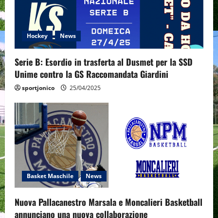
t
i
Hockey
News
o
Serie B: Esordio in trasferta al Dusmet per la SSD
n
Unime contro la GS Raccomandata Giardini
sportjonico
25/04/2025
Basket Maschile
News
Nuova Pallacanestro Marsala e Moncalieri Basketball
annunciano una nuova collaborazione