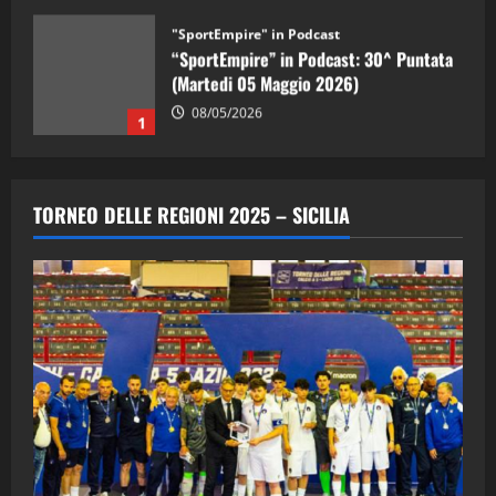
"SportEmpire" in Podcast
“SportEmpire” in Podcast: 30^ Puntata
(Martedi 05 Maggio 2026)
08/05/2026
1
"SportEmpire" in Podcast
Sport News
“SportEmpire” in Podcast: 29^ Puntata
TORNEO DELLE REGIONI 2025 – SICILIA
(Martedi 28 Aprile 2026)
28/04/2026
2
"SportEmpire" in Podcast
“SportEmpire” in Podcast: 28^ Puntata
(Martedi 21 Aprile 2026)
21/04/2026
3
"SportEmpire" in Podcast
Sport News
“SportEmpire” in Podcast: 27^ Puntata