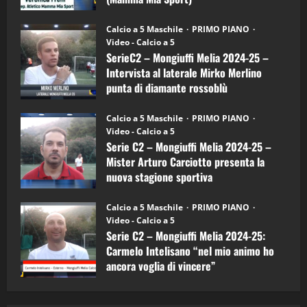
Sport
"SportEmpire" in Podcast
Sport News
(4-
30/09/2024
6)
“SportEmpire” in Podcast: 27^ Puntata
Calcio a 5 Maschile
PRIMO PIANO
–
(Martedi 14 Aprile 2026)
Video - Calcio a 5
Intervista
a
SerieC2 – Mongiuffi Melia 2024-25 –
15/04/2026
mister
4
Intervista al laterale Mirko Merlino
Arturo
Carciotto
punta di diamante rossoblù
(Mongiuffi
Melia)
"SportEmpire" in Podcast
26/09/2024
“SportEmpire” in Podcast: 26^ Puntata
Calcio a 5 Maschile
PRIMO PIANO
(Martedi 07 Aprile 2026)
Video - Calcio a 5
Serie C2 – Mongiuffi Melia 2024-25 –
08/04/2026
5
Mister Arturo Carciotto presenta la
nuova stagione sportiva
"SportEmpire" in Podcast
11/09/2024
“SportEmpire” in Podcast: 30^ Puntata
Calcio a 5 Maschile
PRIMO PIANO
(Martedi 05 Maggio 2026)
Video - Calcio a 5
Serie C2 – Mongiuffi Melia 2024-25:
08/05/2026
1
Carmelo Intelisano “nel mio animo ho
ancora voglia di vincere”
"SportEmpire" in Podcast
Sport News
05/09/2024
“SportEmpire” in Podcast: 29^ Puntata