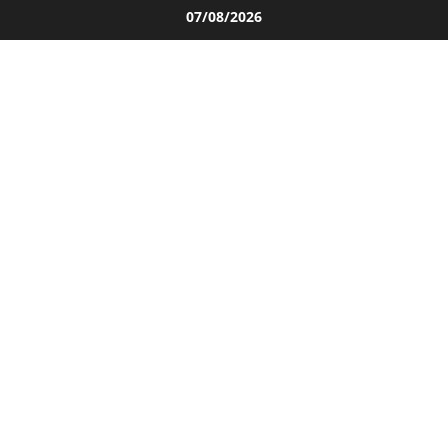
Salta
07/08/2026
al
contenuto