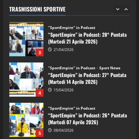
(Martedi 28 Aprile 2026)
TRASMISSIONI SPORTIVE
28/04/2026
2
"SportEmpire" in Podcast
“SportEmpire” in Podcast: 28^ Puntata
(Martedi 21 Aprile 2026)
21/04/2026
3
"SportEmpire" in Podcast
Sport News
“SportEmpire” in Podcast: 27^ Puntata
(Martedi 14 Aprile 2026)
15/04/2026
4
"SportEmpire" in Podcast
“SportEmpire” in Podcast: 26^ Puntata
(Martedi 07 Aprile 2026)
08/04/2026
5