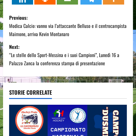
P
Previous:
o
Modica Calcio: vanno via l’attaccante Belluso e il centrocampista
Maimone, arriva Kevin Montanaro
s
Next:
t
“Le stelle dello Sport-Messina e i suoi Campioni”, Lunedì 16 a
n
Palazzo Zanca la conferenza stampa di presentazione
a
v
STORIE CORRELATE
i
g
a