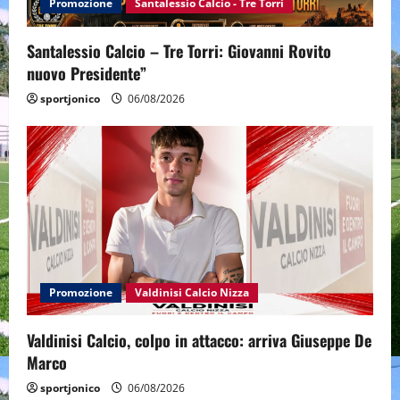
Promozione
Santalessio Calcio - Tre Torri
Santalessio Calcio – Tre Torri: Giovanni Rovito
nuovo Presidente”
sportjonico
06/08/2026
Promozione
Valdinisi Calcio Nizza
Valdinisi Calcio, colpo in attacco: arriva Giuseppe De
Marco
sportjonico
06/08/2026